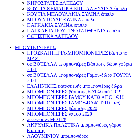
ΚΗΡΟΣΤΑΤΕΣ ΔΑΠΕΔΟΥ
ΚΟΥΤΙΑ ΘΕΜΑΤΙΚΑ ΕΠΙΠΛΑ ΞΥΛΙΝΑ έπιπλα
ΚΟΥΤΙΑ ΜΠΑΟΥΛΑΚΙΑ ΞΥΛΙΝΑ έπιπλα
ΜΠΟΥΝΤΟΥΑΡ ΞΥΛΙΝΑ έπιπλα
ΠΑΓΚΑΚΙΑ ΞΥΛΙΝΑ έπιπλα
ΠΑΓΚΑΚΙΑ ΠΟΥ ΓΙΝΟΤΑΙ ΘΡΑΝΙΑ έπιπλα
ΦΩΤΙΣΤΙΚΑ ΔΑΠΕΔΟΥ
+
ΜΠΟΜΠΟΝΙΕΡΕΣ.
ΠΡΟΣΚΛΗΤΗΡΙΑ-ΜΠΟΜΠΟΝΙΕΡΕΣ βάπτισης
ΜΑΖΙ
σε ΒΟΤΣΑΛΑ μπομπονιέρες Βάπτισης δώρα γούρια
2021
σε ΒΟΤΣΑΛΑ μπομπονιέρες Γάμου-δώρα ΓΟΥΡΙΑ
2021
ΕΛΛΗΝΙΚΗΣ κατασκευής μπομπονιέρες δώρα
ΜΠΟΜΠΟΝΙΕΡΕΣ βάπτισης ΚΑΤΩ από 1 €!!!
ΜΠΟΜΠΟΝΙΕΡΕΣ ΓΑΜΟΥ ΚΑΤΩ ΑΠΟ 1€ !!!
ΜΠΟΜΠΟΝΙΕΡΕΣ ΓΑΜΟΥ-ΒΑΦΤΙΣΗΣ μαζι
ΜΠΟΜΠΟΝΙΕΡΕΣ βάπτισης 2020
ΜΠΟΜΠΟΝΙΕΡΕΣ γάμου 2020
accessories ΜΟΤΙΦ
ΑΚΡΥΛΙΚΑ ΠΛΑΣΤΙΚΑ μπομπονιέρες γάμου
βάπτισης
ΑΛΟΥΜΙΝΙΟΥ μπομπονιέρες