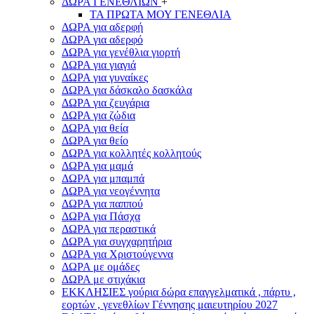
ΔΩΡΑ ΓΕΝΕΘΛΙΩΝ
+
ΤΑ ΠΡΩΤΑ ΜΟΥ ΓΕΝΕΘΛΙΑ
ΔΩΡΑ για αδερφή
ΔΩΡΑ για αδερφό
ΔΩΡΑ για γενέθλια γιορτή
ΔΩΡΑ για γιαγιά
ΔΩΡΑ για γυναίκες
ΔΩΡΑ για δάσκαλο δασκάλα
ΔΩΡΑ για ζευγάρια
ΔΩΡΑ για ζώδια
ΔΩΡΑ για θεία
ΔΩΡΑ για θείο
ΔΩΡΑ για κολλητές κολλητούς
ΔΩΡΑ για μαμά
ΔΩΡΑ για μπαμπά
ΔΩΡΑ για νεογέννητα
ΔΩΡΑ για παππού
ΔΩΡΑ για Πάσχα
ΔΩΡΑ για περαστικά
ΔΩΡΑ για συγχαρητήρια
ΔΩΡΑ για Χριστούγεννα
ΔΩΡΑ με ομάδες
ΔΩΡΑ με στιχάκια
ΕΚΚΛΗΣΙΕΣ γούρια δώρα επαγγελματικά , πάρτυ ,
εορτών , γενεθλίων Γέννησης μαιευτηρίου 2027