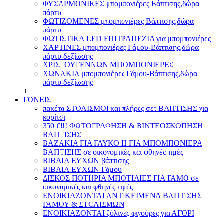
ΦΥΣΑΡΜΟΝΙΚΕΣ μπομπονιέρες Βάπτισης,δώρα
πάρτυ
ΦΩΤΙΖΟΜΕΝΕΣ μπομπονιέρες Βάπτισης,δώρα
πάρτυ
ΦΩΤΙΣΤΙΚΑ LED ΕΠΙΤΡΑΠΕΖΙΑ για μπομπονιέρες
ΧΑΡΤΙΝΕΣ μπομπονιέρες Γάμου-Βάπτισης,δώρα
πάρτυ-δεξίωσης
ΧΡΙΣΤΟΥΓΕΝΝΩΝ ΜΠΟΜΠΟΝΙΕΡΕΣ
ΧΩΝΑΚΙΑ μπομπονιέρες Γάμου-Βάπτισης,δώρα
πάρτυ-δεξίωσης
+
ΓΟΝΕΙΣ
πακέτα ΣΤΟΛΙΣΜΟΙ και πλήρες σετ ΒΑΠΤΙΣΗΣ για
κορίτσι
350 €!!! ΦΩΤΟΓΡΑΦΗΣΗ & ΒΙΝΤΕΟΣΚΟΠΗΣΗ
ΒΑΠΤΙΣΗΣ
ΒΑΖΑΚΙΑ ΓΙΑ ΓΛΥΚΟ Η ΓΙΑ ΜΠΟΜΠΟΝΙΕΡΑ
ΒΑΠΤΙΣΗΣ σε οικονομικές και φθηνές τιμές
ΒΙΒΛΙΑ ΕΥΧΩΝ βάπτισης
ΒΙΒΛΙΑ ΕΥΧΩΝ Γάμου
ΔΙΣΚΟΣ ΠΟΤΗΡΙΑ ΜΠΟΤΙΛΙΕΣ ΓΙΑ ΓΑΜΟ σε
οικονομικές και φθηνές τιμές
ΕΝΟΙΚΙΑΖΟΝΤΑΙ ΑΝΤΙΚΕΙΜΕΝΑ ΒΑΠΤΙΣΗΣ
ΓΑΜΟΥ & ΣΤΟΛΙΣΜΩΝ
ΕΝΟΙΚΙΑΖΟΝΤΑΙ ξύλινες φιγούρες για ΑΓΟΡΙ