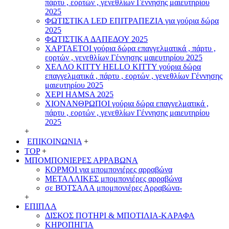
πάρτυ , εορτών , γενεθλίων Γέννησης μαιευτηρίου
2025
ΦΩΤΙΣΤΙΚΑ LED ΕΠΙΤΡΑΠΕΖΙΑ για γούρια δώρα
2025
ΦΩΤΙΣΤΙΚΑ ΔΑΠΕΔΟΥ 2025
ΧΑΡΤΑΕΤΟI γούρια δώρα επαγγελματικά , πάρτυ ,
εορτών , γενεθλίων Γέννησης μαιευτηρίου 2025
ΧΕΛΛΟ ΚΙΤΤΥ HELLO KITTY γούρια δώρα
επαγγελματικά , πάρτυ , εορτών , γενεθλίων Γέννησης
μαιευτηρίου 2025
ΧΕΡΙ HAMSA 2025
ΧΙΟΝΑΝΘΡΩΠΟΙ γούρια δώρα επαγγελματικά ,
πάρτυ , εορτών , γενεθλίων Γέννησης μαιευτηρίου
2025
+
ΕΠΙΚΟΙΝΩΝΙΑ
+
TOP
+
ΜΠΟΜΠΟΝΙΕΡΕΣ ΑΡΡΑΒΩΝΑ
ΚΟΡΜΟΙ για μπομπονιέρες αρραβώνα
ΜΕΤΑΛΛΙΚΕΣ μπομπονιέρες αρραβώνα
σε ΒΌΤΣΑΛΑ μπομπονιέρες Αρραβώνα-
+
ΕΠΙΠΛΑ
ΔΙΣΚΟΣ ΠΟΤΗΡΙ & ΜΠΟΤΙΛΙΑ-ΚΑΡΑΦΑ
ΚΗΡΟΠΗΓΙΑ