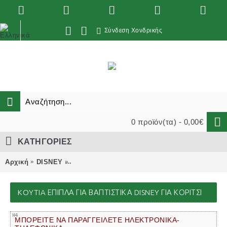
Σύνδεση Χονδρικής
0 προϊόν(τα) - 0,00€
ΚΑΤΗΓΟΡΙΕΣ
Αρχική
DISNEY
KOYTIA ΕΠΙΠΛΑ για βαπτιστικα disney για ΚΟ
KOYTIA ΕΠΙΠΛΑ ΓΙΑ ΒΑΠΤΙΣΤΙΚΑ DISNEY ΓΙΑ ΚΟΡΙΤΣΙ
ΜΠΟΡΕΙΤΕ ΝΑ ΠΑΡΑΓΓΕΙΛΕΤΕ ΗΛΕΚΤΡΟΝΙΚΑ-