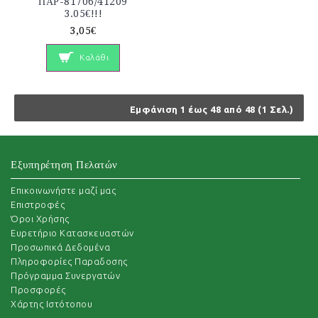
ΠΑΡ-81706/41209
3.05€!!!
3,05€
Καλάθι
Εμφάνιση 1 έως 48 από 48 (1 Σελ.)
Εξυπηρέτηση Πελατών
Επικοινωνήστε μαζί μας
Επιστροφές
Όροι Χρήσης
Ευρετήριο Κατασκευαστών
Προσωπικά Δεδομένα
Πληροφορίες Παραδοσης
Πρόγραμμα Συνεργατών
Προσφορές
Χάρτης Ιστότοπου