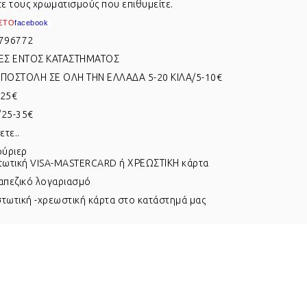
τε τους χρωματισμούς που επιθυμείτε.
ΣΤΟ
f
acebook
796772
Σ ΕΝΤΟΣ ΚΑΤΑΣΤΗΜΑΤΟΣ
ΟΣΤΟΛΗ ΣΕ ΟΛΗ ΤΗΝ ΕΛΛΑΔΑ 5-20 ΚΙΛΑ/5-10€
-25€
/25-35€
τε..
ούριερ
στωτική VISA-MASTERCARD ή ΧΡΕΩΣΤΙΚΗ κάρτα
απεζικό λογαριασμό
ιστωτική -χρεωστική κάρτα στο κατάστημά μας