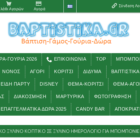
Σύνδεση Λ
λάθι Αγορών
Αγορά
ΡΑ-ΓΟΥΡΙΑ 2026
ΕΠΙΚΟΙΝΩΝΙΑ
TOP
ΜΠΟΜΠΟΝ
ΝΟΝΟΣ
ΑΓΟΡΙ
ΚΟΡΙΤΣΙ
ΔΙΔΥΜΑ
ΒΑΠΤΙΣΤΙΚΑ
 ΕΊΔΗ ΠΑΡΤΥ
DISNEY
ΘΕΜΑ-ΚΟΡΙΤΣΙ
ΘΕΜΑ-ΑΓΟ
ΑΣ
ΔΙΑΚΟΣΜΗΣΗ
ΜΑΡΤΥΡΙΚΑ
ΦΩΤΟΓΡΑΦΗΣΗ
ΕΠΑΓΓΕΛΜΑΤΙΚΑ ΔΩΡΑ 2025
CANDY BAR
ΑΠΟΚΡΙΑΤ
παγγελματικά δώρα 2025
ΜΙΚΥ MICKEY ΝΑΥΤΙΚΟ ΞΥΛΙΝΟ ΚΟΠΤΙΚ
ΚΟ ΞΥΛΙΝΟ ΚΟΠΤΙΚΟ ΣΕ ΞΥΛΙΝΟ ΗΜΕΡΟΛΟΓΙΟ ΓΙΑ ΜΠΟΜΠΟΝΙΈΡΕ