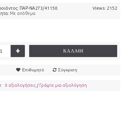
ροϊόντος:
ΠΑΡ-ΝΑ273/41150
Views: 2152
τητα:
Με απόθεμα
€
+
ΚΑΛΆΘΙ
Επιθυμητό
Σύγκριση
0 αξιολογήσεις
Γράψτε μια αξιολόγηση
/