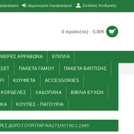
ογαριασμού
Δημιουργία Λογαριασμού
Σύνδεση Χονδρικής
0 προϊόν(τα) - 0,00€
ΙΕΡΕΣ ΑΡΡΑΒΩΝΑ
ΕΠΙΠΛΑ
 ΣΕΤ
ΠΑΚΕΤΑ ΓΑΜΟΥ
ΠΑΚΕΤΑ ΒΑΠΤΙΣΗΣ
ΡΙ
ΚΟΥΦΕΤΑ
ACCESSORIES
ΚΟΡΔΕΛΕΣ
ΛΑΔΟΠΑΝΑ
ΒΙΒΛΙΑ ΕΥΧΩΝ
ΙΚΑ
ΚΟΥΠΕΣ - ΠΑΓΟΥΡΙΑ
Ο ΣΕ ΞΥΛΙΝΟ ΗΜΕΡΟΛΟΓΙΟ για μπομπονιέρες δώρο γούρι ΠΑΡ-ΝΑ2
Σ ΔΏΡΟ ΓΟΎΡΙ ΠΑΡ-ΝΑ273/41150 2.25€!!!