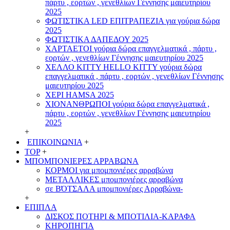
πάρτυ , εορτών , γενεθλίων Γέννησης μαιευτηρίου
2025
ΦΩΤΙΣΤΙΚΑ LED ΕΠΙΤΡΑΠΕΖΙΑ για γούρια δώρα
2025
ΦΩΤΙΣΤΙΚΑ ΔΑΠΕΔΟΥ 2025
ΧΑΡΤΑΕΤΟI γούρια δώρα επαγγελματικά , πάρτυ ,
εορτών , γενεθλίων Γέννησης μαιευτηρίου 2025
ΧΕΛΛΟ ΚΙΤΤΥ HELLO KITTY γούρια δώρα
επαγγελματικά , πάρτυ , εορτών , γενεθλίων Γέννησης
μαιευτηρίου 2025
ΧΕΡΙ HAMSA 2025
ΧΙΟΝΑΝΘΡΩΠΟΙ γούρια δώρα επαγγελματικά ,
πάρτυ , εορτών , γενεθλίων Γέννησης μαιευτηρίου
2025
+
ΕΠΙΚΟΙΝΩΝΙΑ
+
TOP
+
ΜΠΟΜΠΟΝΙΕΡΕΣ ΑΡΡΑΒΩΝΑ
ΚΟΡΜΟΙ για μπομπονιέρες αρραβώνα
ΜΕΤΑΛΛΙΚΕΣ μπομπονιέρες αρραβώνα
σε ΒΌΤΣΑΛΑ μπομπονιέρες Αρραβώνα-
+
ΕΠΙΠΛΑ
ΔΙΣΚΟΣ ΠΟΤΗΡΙ & ΜΠΟΤΙΛΙΑ-ΚΑΡΑΦΑ
ΚΗΡΟΠΗΓΙΑ