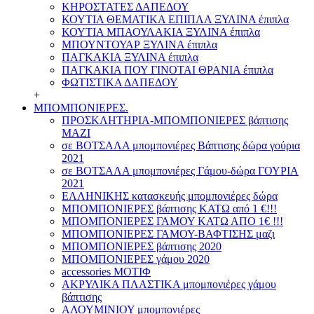
ΚΗΡΟΣΤΑΤΕΣ ΔΑΠΕΔΟΥ
ΚΟΥΤΙΑ ΘΕΜΑΤΙΚΑ ΕΠΙΠΛΑ ΞΥΛΙΝΑ έπιπλα
ΚΟΥΤΙΑ ΜΠΑΟΥΛΑΚΙΑ ΞΥΛΙΝΑ έπιπλα
ΜΠΟΥΝΤΟΥΑΡ ΞΥΛΙΝΑ έπιπλα
ΠΑΓΚΑΚΙΑ ΞΥΛΙΝΑ έπιπλα
ΠΑΓΚΑΚΙΑ ΠΟΥ ΓΙΝΟΤΑΙ ΘΡΑΝΙΑ έπιπλα
ΦΩΤΙΣΤΙΚΑ ΔΑΠΕΔΟΥ
+
ΜΠΟΜΠΟΝΙΕΡΕΣ.
ΠΡΟΣΚΛΗΤΗΡΙΑ-ΜΠΟΜΠΟΝΙΕΡΕΣ βάπτισης
ΜΑΖΙ
σε ΒΟΤΣΑΛΑ μπομπονιέρες Βάπτισης δώρα γούρια
2021
σε ΒΟΤΣΑΛΑ μπομπονιέρες Γάμου-δώρα ΓΟΥΡΙΑ
2021
ΕΛΛΗΝΙΚΗΣ κατασκευής μπομπονιέρες δώρα
ΜΠΟΜΠΟΝΙΕΡΕΣ βάπτισης ΚΑΤΩ από 1 €!!!
ΜΠΟΜΠΟΝΙΕΡΕΣ ΓΑΜΟΥ ΚΑΤΩ ΑΠΟ 1€ !!!
ΜΠΟΜΠΟΝΙΕΡΕΣ ΓΑΜΟΥ-ΒΑΦΤΙΣΗΣ μαζι
ΜΠΟΜΠΟΝΙΕΡΕΣ βάπτισης 2020
ΜΠΟΜΠΟΝΙΕΡΕΣ γάμου 2020
accessories ΜΟΤΙΦ
ΑΚΡΥΛΙΚΑ ΠΛΑΣΤΙΚΑ μπομπονιέρες γάμου
βάπτισης
ΑΛΟΥΜΙΝΙΟΥ μπομπονιέρες