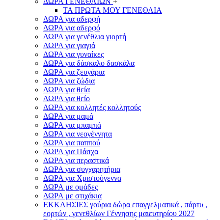
ΔΩΡΑ ΓΕΝΕΘΛΙΩΝ
+
ΤΑ ΠΡΩΤΑ ΜΟΥ ΓΕΝΕΘΛΙΑ
ΔΩΡΑ για αδερφή
ΔΩΡΑ για αδερφό
ΔΩΡΑ για γενέθλια γιορτή
ΔΩΡΑ για γιαγιά
ΔΩΡΑ για γυναίκες
ΔΩΡΑ για δάσκαλο δασκάλα
ΔΩΡΑ για ζευγάρια
ΔΩΡΑ για ζώδια
ΔΩΡΑ για θεία
ΔΩΡΑ για θείο
ΔΩΡΑ για κολλητές κολλητούς
ΔΩΡΑ για μαμά
ΔΩΡΑ για μπαμπά
ΔΩΡΑ για νεογέννητα
ΔΩΡΑ για παππού
ΔΩΡΑ για Πάσχα
ΔΩΡΑ για περαστικά
ΔΩΡΑ για συγχαρητήρια
ΔΩΡΑ για Χριστούγεννα
ΔΩΡΑ με ομάδες
ΔΩΡΑ με στιχάκια
ΕΚΚΛΗΣΙΕΣ γούρια δώρα επαγγελματικά , πάρτυ ,
εορτών , γενεθλίων Γέννησης μαιευτηρίου 2027