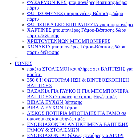
ΦΥΣΑΡΜΟΝΙΚΕΣ μπομπονιέρες Βάπτισης,δώρα
πάρτυ
ΦΩΤΙΖΟΜΕΝΕΣ μπομπονιέρες Βάπτισης,δώρα
πάρτυ
ΦΩΤΙΣΤΙΚΑ LED ΕΠΙΤΡΑΠΕΖΙΑ για μπομπονιέρες
ΧΑΡΤΙΝΕΣ μπομπονιέρες Γάμου-Βάπτισης,δώρα
πάρτυ-δεξίωσης
ΧΡΙΣΤΟΥΓΕΝΝΩΝ ΜΠΟΜΠΟΝΙΕΡΕΣ
ΧΩΝΑΚΙΑ μπομπονιέρες Γάμου-Βάπτισης,δώρα
πάρτυ-δεξίωσης
+
ΓΟΝΕΙΣ
πακέτα ΣΤΟΛΙΣΜΟΙ και πλήρες σετ ΒΑΠΤΙΣΗΣ για
κορίτσι
350 €!!! ΦΩΤΟΓΡΑΦΗΣΗ & ΒΙΝΤΕΟΣΚΟΠΗΣΗ
ΒΑΠΤΙΣΗΣ
ΒΑΖΑΚΙΑ ΓΙΑ ΓΛΥΚΟ Η ΓΙΑ ΜΠΟΜΠΟΝΙΕΡΑ
ΒΑΠΤΙΣΗΣ σε οικονομικές και φθηνές τιμές
ΒΙΒΛΙΑ ΕΥΧΩΝ βάπτισης
ΒΙΒΛΙΑ ΕΥΧΩΝ Γάμου
ΔΙΣΚΟΣ ΠΟΤΗΡΙΑ ΜΠΟΤΙΛΙΕΣ ΓΙΑ ΓΑΜΟ σε
οικονομικές και φθηνές τιμές
ΕΝΟΙΚΙΑΖΟΝΤΑΙ ΑΝΤΙΚΕΙΜΕΝΑ ΒΑΠΤΙΣΗΣ
ΓΑΜΟΥ & ΣΤΟΛΙΣΜΩΝ
ΕΝΟΙΚΙΑΖΟΝΤΑΙ ξύλινες φιγούρες για ΑΓΟΡΙ