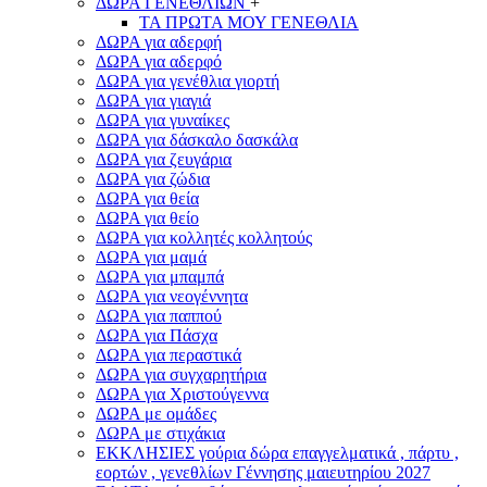
ΔΩΡΑ ΓΕΝΕΘΛΙΩΝ
+
ΤΑ ΠΡΩΤΑ ΜΟΥ ΓΕΝΕΘΛΙΑ
ΔΩΡΑ για αδερφή
ΔΩΡΑ για αδερφό
ΔΩΡΑ για γενέθλια γιορτή
ΔΩΡΑ για γιαγιά
ΔΩΡΑ για γυναίκες
ΔΩΡΑ για δάσκαλο δασκάλα
ΔΩΡΑ για ζευγάρια
ΔΩΡΑ για ζώδια
ΔΩΡΑ για θεία
ΔΩΡΑ για θείο
ΔΩΡΑ για κολλητές κολλητούς
ΔΩΡΑ για μαμά
ΔΩΡΑ για μπαμπά
ΔΩΡΑ για νεογέννητα
ΔΩΡΑ για παππού
ΔΩΡΑ για Πάσχα
ΔΩΡΑ για περαστικά
ΔΩΡΑ για συγχαρητήρια
ΔΩΡΑ για Χριστούγεννα
ΔΩΡΑ με ομάδες
ΔΩΡΑ με στιχάκια
ΕΚΚΛΗΣΙΕΣ γούρια δώρα επαγγελματικά , πάρτυ ,
εορτών , γενεθλίων Γέννησης μαιευτηρίου 2027