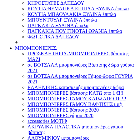
ΚΗΡΟΣΤΑΤΕΣ ΔΑΠΕΔΟΥ
ΚΟΥΤΙΑ ΘΕΜΑΤΙΚΑ ΕΠΙΠΛΑ ΞΥΛΙΝΑ έπιπλα
ΚΟΥΤΙΑ ΜΠΑΟΥΛΑΚΙΑ ΞΥΛΙΝΑ έπιπλα
ΜΠΟΥΝΤΟΥΑΡ ΞΥΛΙΝΑ έπιπλα
ΠΑΓΚΑΚΙΑ ΞΥΛΙΝΑ έπιπλα
ΠΑΓΚΑΚΙΑ ΠΟΥ ΓΙΝΟΤΑΙ ΘΡΑΝΙΑ έπιπλα
ΦΩΤΙΣΤΙΚΑ ΔΑΠΕΔΟΥ
+
ΜΠΟΜΠΟΝΙΕΡΕΣ.
ΠΡΟΣΚΛΗΤΗΡΙΑ-ΜΠΟΜΠΟΝΙΕΡΕΣ βάπτισης
ΜΑΖΙ
σε ΒΟΤΣΑΛΑ μπομπονιέρες Βάπτισης δώρα γούρια
2021
σε ΒΟΤΣΑΛΑ μπομπονιέρες Γάμου-δώρα ΓΟΥΡΙΑ
2021
ΕΛΛΗΝΙΚΗΣ κατασκευής μπομπονιέρες δώρα
ΜΠΟΜΠΟΝΙΕΡΕΣ βάπτισης ΚΑΤΩ από 1 €!!!
ΜΠΟΜΠΟΝΙΕΡΕΣ ΓΑΜΟΥ ΚΑΤΩ ΑΠΟ 1€ !!!
ΜΠΟΜΠΟΝΙΕΡΕΣ ΓΑΜΟΥ-ΒΑΦΤΙΣΗΣ μαζι
ΜΠΟΜΠΟΝΙΕΡΕΣ βάπτισης 2020
ΜΠΟΜΠΟΝΙΕΡΕΣ γάμου 2020
accessories ΜΟΤΙΦ
ΑΚΡΥΛΙΚΑ ΠΛΑΣΤΙΚΑ μπομπονιέρες γάμου
βάπτισης
ΑΛΟΥΜΙΝΙΟΥ μπομπονιέρες