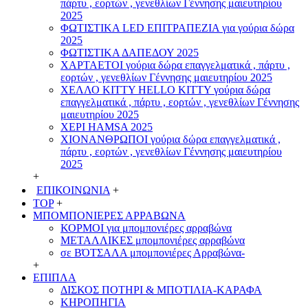
πάρτυ , εορτών , γενεθλίων Γέννησης μαιευτηρίου
2025
ΦΩΤΙΣΤΙΚΑ LED ΕΠΙΤΡΑΠΕΖΙΑ για γούρια δώρα
2025
ΦΩΤΙΣΤΙΚΑ ΔΑΠΕΔΟΥ 2025
ΧΑΡΤΑΕΤΟI γούρια δώρα επαγγελματικά , πάρτυ ,
εορτών , γενεθλίων Γέννησης μαιευτηρίου 2025
ΧΕΛΛΟ ΚΙΤΤΥ HELLO KITTY γούρια δώρα
επαγγελματικά , πάρτυ , εορτών , γενεθλίων Γέννησης
μαιευτηρίου 2025
ΧΕΡΙ HAMSA 2025
ΧΙΟΝΑΝΘΡΩΠΟΙ γούρια δώρα επαγγελματικά ,
πάρτυ , εορτών , γενεθλίων Γέννησης μαιευτηρίου
2025
+
ΕΠΙΚΟΙΝΩΝΙΑ
+
TOP
+
ΜΠΟΜΠΟΝΙΕΡΕΣ ΑΡΡΑΒΩΝΑ
ΚΟΡΜΟΙ για μπομπονιέρες αρραβώνα
ΜΕΤΑΛΛΙΚΕΣ μπομπονιέρες αρραβώνα
σε ΒΌΤΣΑΛΑ μπομπονιέρες Αρραβώνα-
+
ΕΠΙΠΛΑ
ΔΙΣΚΟΣ ΠΟΤΗΡΙ & ΜΠΟΤΙΛΙΑ-ΚΑΡΑΦΑ
ΚΗΡΟΠΗΓΙΑ