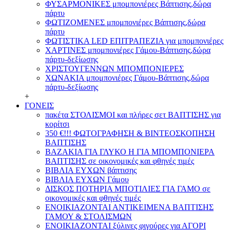
ΦΥΣΑΡΜΟΝΙΚΕΣ μπομπονιέρες Βάπτισης,δώρα
πάρτυ
ΦΩΤΙΖΟΜΕΝΕΣ μπομπονιέρες Βάπτισης,δώρα
πάρτυ
ΦΩΤΙΣΤΙΚΑ LED ΕΠΙΤΡΑΠΕΖΙΑ για μπομπονιέρες
ΧΑΡΤΙΝΕΣ μπομπονιέρες Γάμου-Βάπτισης,δώρα
πάρτυ-δεξίωσης
ΧΡΙΣΤΟΥΓΕΝΝΩΝ ΜΠΟΜΠΟΝΙΕΡΕΣ
ΧΩΝΑΚΙΑ μπομπονιέρες Γάμου-Βάπτισης,δώρα
πάρτυ-δεξίωσης
+
ΓΟΝΕΙΣ
πακέτα ΣΤΟΛΙΣΜΟΙ και πλήρες σετ ΒΑΠΤΙΣΗΣ για
κορίτσι
350 €!!! ΦΩΤΟΓΡΑΦΗΣΗ & ΒΙΝΤΕΟΣΚΟΠΗΣΗ
ΒΑΠΤΙΣΗΣ
ΒΑΖΑΚΙΑ ΓΙΑ ΓΛΥΚΟ Η ΓΙΑ ΜΠΟΜΠΟΝΙΕΡΑ
ΒΑΠΤΙΣΗΣ σε οικονομικές και φθηνές τιμές
ΒΙΒΛΙΑ ΕΥΧΩΝ βάπτισης
ΒΙΒΛΙΑ ΕΥΧΩΝ Γάμου
ΔΙΣΚΟΣ ΠΟΤΗΡΙΑ ΜΠΟΤΙΛΙΕΣ ΓΙΑ ΓΑΜΟ σε
οικονομικές και φθηνές τιμές
ΕΝΟΙΚΙΑΖΟΝΤΑΙ ΑΝΤΙΚΕΙΜΕΝΑ ΒΑΠΤΙΣΗΣ
ΓΑΜΟΥ & ΣΤΟΛΙΣΜΩΝ
ΕΝΟΙΚΙΑΖΟΝΤΑΙ ξύλινες φιγούρες για ΑΓΟΡΙ