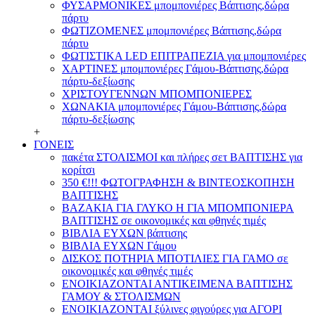
ΦΥΣΑΡΜΟΝΙΚΕΣ μπομπονιέρες Βάπτισης,δώρα
πάρτυ
ΦΩΤΙΖΟΜΕΝΕΣ μπομπονιέρες Βάπτισης,δώρα
πάρτυ
ΦΩΤΙΣΤΙΚΑ LED ΕΠΙΤΡΑΠΕΖΙΑ για μπομπονιέρες
ΧΑΡΤΙΝΕΣ μπομπονιέρες Γάμου-Βάπτισης,δώρα
πάρτυ-δεξίωσης
ΧΡΙΣΤΟΥΓΕΝΝΩΝ ΜΠΟΜΠΟΝΙΕΡΕΣ
ΧΩΝΑΚΙΑ μπομπονιέρες Γάμου-Βάπτισης,δώρα
πάρτυ-δεξίωσης
+
ΓΟΝΕΙΣ
πακέτα ΣΤΟΛΙΣΜΟΙ και πλήρες σετ ΒΑΠΤΙΣΗΣ για
κορίτσι
350 €!!! ΦΩΤΟΓΡΑΦΗΣΗ & ΒΙΝΤΕΟΣΚΟΠΗΣΗ
ΒΑΠΤΙΣΗΣ
ΒΑΖΑΚΙΑ ΓΙΑ ΓΛΥΚΟ Η ΓΙΑ ΜΠΟΜΠΟΝΙΕΡΑ
ΒΑΠΤΙΣΗΣ σε οικονομικές και φθηνές τιμές
ΒΙΒΛΙΑ ΕΥΧΩΝ βάπτισης
ΒΙΒΛΙΑ ΕΥΧΩΝ Γάμου
ΔΙΣΚΟΣ ΠΟΤΗΡΙΑ ΜΠΟΤΙΛΙΕΣ ΓΙΑ ΓΑΜΟ σε
οικονομικές και φθηνές τιμές
ΕΝΟΙΚΙΑΖΟΝΤΑΙ ΑΝΤΙΚΕΙΜΕΝΑ ΒΑΠΤΙΣΗΣ
ΓΑΜΟΥ & ΣΤΟΛΙΣΜΩΝ
ΕΝΟΙΚΙΑΖΟΝΤΑΙ ξύλινες φιγούρες για ΑΓΟΡΙ