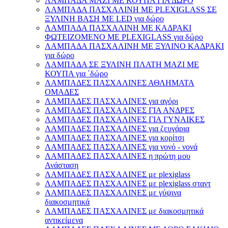
ΛΑΜΠΑΔΑ ΜΑΖΙ ΜΕ ΚΟΥΠΑ ΓΙΑ ΔΩΡΟ
ΛΑΜΠΑΔΑ ΠΑΣΧΑΛΙΝΗ ΜΕ PLEXIGLASS ΣΕ
ΞΥΛΙΝΗ ΒΑΣΗ ΜΕ LED για δώρο
ΛΑΜΠΑΔΑ ΠΑΣΧΑΛΙΝΗ ΜΕ ΚΑΔΡΑΚΙ
ΦΩΤΕΙΖΟΜΕΝΟ ΜΕ PLEXIGLASS για δώρο
ΛΑΜΠΑΔΑ ΠΑΣΧΑΛΙΝΗ ΜΕ ΞΥΛΙΝΟ ΚΑΔΡΑΚΙ
για δώρο
ΛΑΜΠΑΔΑ ΣΕ ΞΥΛΙΝΗ ΠΛΑΤΗ ΜΑΖΙ ΜΕ
ΚΟΥΠΑ για ΄δώρο
ΛΑΜΠΑΔΕΣ ΠΑΣΧΑΛΙΝΕΣ ΑΘΛΗΜΑΤΑ
ΟΜΑΔΕΣ
ΛΑΜΠΑΔΕΣ ΠΑΣΧΑΛΙΝΕΣ για αγόρι
ΛΑΜΠΑΔΕΣ ΠΑΣΧΑΛΙΝΕΣ ΓΙΑ ΑΝΔΡΕΣ
ΛΑΜΠΑΔΕΣ ΠΑΣΧΑΛΙΝΕΣ ΓΙΑ ΓΥΝΑΙΚΕΣ
ΛΑΜΠΑΔΕΣ ΠΑΣΧΑΛΙΝΕΣ για ζευγάρια
ΛΑΜΠΑΔΕΣ ΠΑΣΧΑΛΙΝΕΣ για κορίτσι
ΛΑΜΠΑΔΕΣ ΠΑΣΧΑΛΙΝΕΣ για νονό - νονά
ΛΑΜΠΑΔΕΣ ΠΑΣΧΑΛΙΝΕΣ η πρώτη μου
Ανάσταση
ΛΑΜΠΑΔΕΣ ΠΑΣΧΑΛΙΝΕΣ με plexiglass
ΛΑΜΠΑΔΕΣ ΠΑΣΧΑΛΙΝΕΣ με plexiglass σταντ
ΛΑΜΠΑΔΕΣ ΠΑΣΧΑΛΙΝΕΣ με γύψινα
διακοσμητικά
ΛΑΜΠΑΔΕΣ ΠΑΣΧΑΛΙΝΕΣ με διακοσμητικά
αντικείμενα