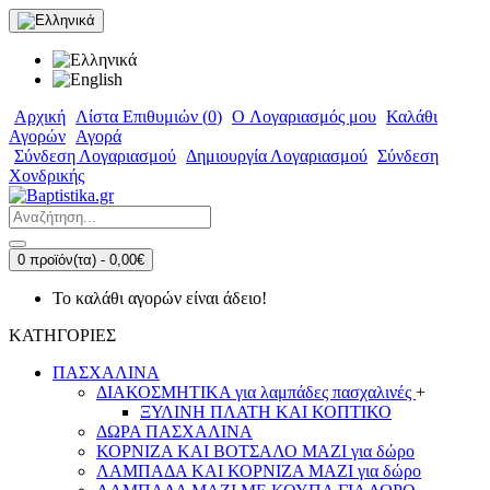
Αρχική
Λίστα Επιθυμιών (
0
)
O Λογαριασμός μου
Καλάθι
Αγορών
Αγορά
Σύνδεση Λογαριασμού
Δημιουργία Λογαριασμού
Σύνδεση
Χονδρικής
0 προϊόν(τα) - 0,00€
Το καλάθι αγορών είναι άδειο!
ΚΑΤΗΓΟΡΙΕΣ
ΠΑΣΧΑΛΙΝΑ
ΔΙΑΚΟΣΜΗΤΙΚΑ για λαμπάδες πασχαλινές
+
ΞΥΛΙΝΗ ΠΛΑΤΗ ΚΑΙ ΚΟΠΤΙΚΟ
ΔΩΡΑ ΠΑΣΧΑΛΙΝΑ
ΚΟΡΝΙΖΑ ΚΑΙ ΒΟΤΣΑΛΟ ΜΑΖΙ για δώρο
ΛΑΜΠΑΔΑ ΚΑΙ ΚΟΡΝΙΖΑ ΜΑΖΙ για δώρο