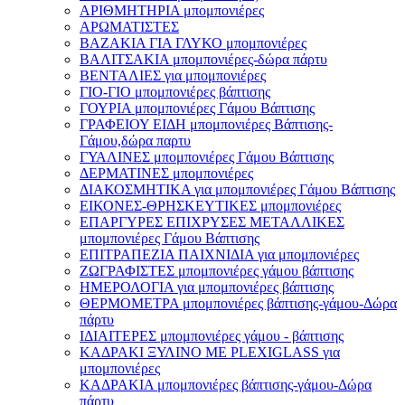
ΑΡΙΘΜΗΤΗΡΙΑ μπομπονιέρες
ΑΡΩΜΑΤΙΣΤΕΣ
ΒΑΖΑΚΙΑ ΓΙΑ ΓΛΥΚΟ μπομπονιέρες
ΒΑΛΙΤΣΑΚΙΑ μπομπονιέρες-δώρα πάρτυ
ΒΕΝΤΑΛΙΕΣ για μπομπονιέρες
ΓΙΟ-ΓΙΟ μπομπονιέρες βάπτισης
ΓΟΥΡΙΑ μπομπονιέρες Γάμου Βάπτισης
ΓΡΑΦΕΙΟΥ ΕΙΔΗ μπομπονιέρες Βάπτισης-
Γάμου,δώρα παρτυ
ΓΥΑΛΙΝΕΣ μπομπονιέρες Γάμου Βάπτισης
ΔΕΡΜΑΤΙΝΕΣ μπομπονιέρες
ΔΙΑΚΟΣΜΗΤΙΚΑ για μπομπονιέρες Γάμου Βάπτισης
ΕΙΚΟΝΕΣ-ΘΡΗΣΚΕΥΤΙΚΕΣ μπομπονιέρες
ΕΠΑΡΓΥΡΕΣ ΕΠΙΧΡΥΣΕΣ ΜΕΤΑΛΛΙΚΕΣ
μπομπονιέρες Γάμου Βάπτισης
ΕΠΙΤΡΑΠΕΖΙΑ ΠΑΙΧΝΙΔΙΑ για μπομπονιέρες
ΖΩΓΡΑΦΙΣΤΕΣ μπομπονιέρες γάμου βάπτισης
ΗΜΕΡΟΛΟΓΙΑ για μπομπονιέρες βάπτισης
ΘΕΡΜΟΜΕΤΡΑ μπομπονιέρες βάπτισης-γάμου-Δώρα
πάρτυ
ΙΔΙΑΙΤΕΡΕΣ μπομπονιέρες γάμου - βάπτισης
ΚΑΔΡΑΚΙ ΞΥΛΙΝΟ ΜΕ PLEXIGLASS για
μπομπονιέρες
ΚΑΔΡΑΚΙΑ μπομπονιέρες βάπτισης-γάμου-Δώρα
πάρτυ