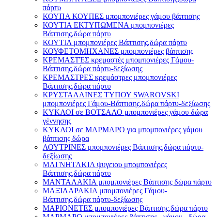
πάρτυ
ΚΟΥΠΑ ΚΟΥΠΕΣ μπομπονιέρες γάμου βάπτισης
ΚΟΥΤΙΑ ΕΚΤΥΠΩΜΕΝΑ μπομπονιέρες
Βάπτισης,δώρα πάρτυ
ΚΟΥΤΙΑ μπομπονιέρες Βάπτισης,δώρα πάρτυ
ΚΟΥΦΕΤΟΜΗΧΑΝΕΣ μπομπονιέρες βάπτισης
ΚΡΕΜΑΣΤΈΣ κρεμαστές μπομπονιέρες Γάμου-
Βάπτισης,δώρα πάρτυ-δεξίωσης
ΚΡΕΜΑΣΤΡΕΣ κρεμάστρες μπομπονιέρες
Βάπτισης,δώρα πάρτυ
ΚΡΥΣΤΑΛΛΙΝΕΣ ΤΥΠΟΥ SWAROVSKI
μπομπονιέρες Γάμου-Βάπτισης,δώρα πάρτυ-δεξίωσης
ΚΥΚΛΟΙ σε ΒΟΤΣΑΛΟ μπομπονιέρες γάμου δώρα
γέννησης
ΚΥΚΛΟΙ σε ΜΑΡΜΑΡΟ για μπομπονιέρες γάμου
βάπτισης δώρα
ΛΟΥΤΡΙΝΕΣ μπομπονιέρες Βάπτισης,δώρα πάρτυ-
δεξίωσης
ΜΑΓΝΗΤΑΚΙΑ ψυγειου μπομπονιέρες
Βάπτισης,δώρα πάρτυ
ΜΑΝΤΑΛΑΚΙΑ μπομπονιέρες Βάπτισης δώρα πάρτυ
ΜΑΞΙΛΑΡΑΚΙΑ μπομπονιέρες Γάμου-
Βάπτισης,δώρα πάρτυ-δεξίωσης
ΜΑΡΙΟΝΕΤΕΣ μπομπονιέρες Βάπτισης,δώρα πάρτυ
ΜΑΡΜΑΡΟ μπομπονιέρες βάπτισης - γάμου , δώρα