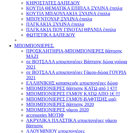
ΚΗΡΟΣΤΑΤΕΣ ΔΑΠΕΔΟΥ
ΚΟΥΤΙΑ ΘΕΜΑΤΙΚΑ ΕΠΙΠΛΑ ΞΥΛΙΝΑ έπιπλα
ΚΟΥΤΙΑ ΜΠΑΟΥΛΑΚΙΑ ΞΥΛΙΝΑ έπιπλα
ΜΠΟΥΝΤΟΥΑΡ ΞΥΛΙΝΑ έπιπλα
ΠΑΓΚΑΚΙΑ ΞΥΛΙΝΑ έπιπλα
ΠΑΓΚΑΚΙΑ ΠΟΥ ΓΙΝΟΤΑΙ ΘΡΑΝΙΑ έπιπλα
ΦΩΤΙΣΤΙΚΑ ΔΑΠΕΔΟΥ
+
ΜΠΟΜΠΟΝΙΕΡΕΣ.
ΠΡΟΣΚΛΗΤΗΡΙΑ-ΜΠΟΜΠΟΝΙΕΡΕΣ βάπτισης
ΜΑΖΙ
σε ΒΟΤΣΑΛΑ μπομπονιέρες Βάπτισης δώρα γούρια
2021
σε ΒΟΤΣΑΛΑ μπομπονιέρες Γάμου-δώρα ΓΟΥΡΙΑ
2021
ΕΛΛΗΝΙΚΗΣ κατασκευής μπομπονιέρες δώρα
ΜΠΟΜΠΟΝΙΕΡΕΣ βάπτισης ΚΑΤΩ από 1 €!!!
ΜΠΟΜΠΟΝΙΕΡΕΣ ΓΑΜΟΥ ΚΑΤΩ ΑΠΟ 1€ !!!
ΜΠΟΜΠΟΝΙΕΡΕΣ ΓΑΜΟΥ-ΒΑΦΤΙΣΗΣ μαζι
ΜΠΟΜΠΟΝΙΕΡΕΣ βάπτισης 2020
ΜΠΟΜΠΟΝΙΕΡΕΣ γάμου 2020
accessories ΜΟΤΙΦ
ΑΚΡΥΛΙΚΑ ΠΛΑΣΤΙΚΑ μπομπονιέρες γάμου
βάπτισης
ΑΛΟΥΜΙΝΙΟΥ μπομπονιέρες