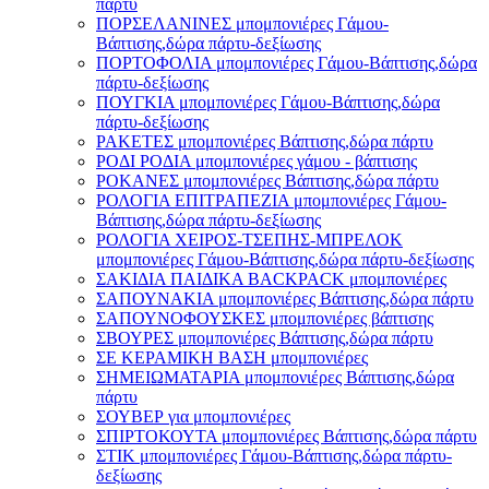
πάρτυ
ΠΟΡΣΕΛΑΝΙΝΕΣ μπομπονιέρες Γάμου-
Βάπτισης,δώρα πάρτυ-δεξίωσης
ΠΟΡΤΟΦΟΛΙΑ μπομπονιέρες Γάμου-Βάπτισης,δώρα
πάρτυ-δεξίωσης
ΠΟΥΓΚΙΑ μπομπονιέρες Γάμου-Βάπτισης,δώρα
πάρτυ-δεξίωσης
ΡΑΚΕΤΕΣ μπομπονιέρες Βάπτισης,δώρα πάρτυ
ΡΟΔΙ ΡΟΔΙΑ μπομπονιέρες γάμου - βάπτισης
ΡΟΚΑΝΕΣ μπομπονιέρες Βάπτισης,δώρα πάρτυ
ΡΟΛΟΓΙΑ ΕΠΙΤΡΑΠΕΖΙΑ μπομπονιέρες Γάμου-
Βάπτισης,δώρα πάρτυ-δεξίωσης
ΡΟΛΟΓΙΑ ΧΕΙΡΟΣ-ΤΣΕΠΗΣ-ΜΠΡΕΛΟΚ
μπομπονιέρες Γάμου-Βάπτισης,δώρα πάρτυ-δεξίωσης
ΣΑΚΙΔΙΑ ΠΑΙΔΙΚΑ BACKPACK μπομπονιέρες
ΣΑΠΟΥΝΑΚΙΑ μπομπονιέρες Βάπτισης,δώρα πάρτυ
ΣΑΠΟΥΝΟΦΟΥΣΚΕΣ μπομπονιέρες βάπτισης
ΣΒΟΥΡΕΣ μπομπονιέρες Βάπτισης,δώρα πάρτυ
ΣΕ ΚΕΡΑΜΙΚΗ ΒΑΣΗ μπομπονιέρες
ΣΗΜΕΙΩΜΑΤΑΡΙΑ μπομπονιέρες Βάπτισης,δώρα
πάρτυ
ΣΟΥΒΕΡ για μπομπονιέρες
ΣΠΙΡΤΟΚΟΥΤΑ μπομπονιέρες Βάπτισης,δώρα πάρτυ
ΣΤΙΚ μπομπονιέρες Γάμου-Βάπτισης,δώρα πάρτυ-
δεξίωσης