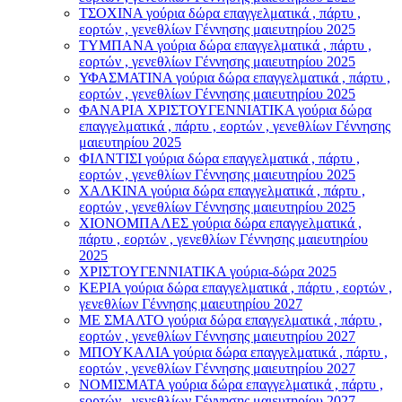
ΤΣΟΧΙΝΑ γούρια δώρα επαγγελματικά , πάρτυ ,
εορτών , γενεθλίων Γέννησης μαιευτηρίου 2025
ΤΥΜΠΑΝΑ γούρια δώρα επαγγελματικά , πάρτυ ,
εορτών , γενεθλίων Γέννησης μαιευτηρίου 2025
ΥΦΑΣΜΑΤΙΝΑ γούρια δώρα επαγγελματικά , πάρτυ ,
εορτών , γενεθλίων Γέννησης μαιευτηρίου 2025
ΦΑΝΑΡΙΑ ΧΡΙΣΤΟΥΓΕΝΝΙΑΤΙΚΑ γούρια δώρα
επαγγελματικά , πάρτυ , εορτών , γενεθλίων Γέννησης
μαιευτηρίου 2025
ΦΙΛΝΤΙΣΙ γούρια δώρα επαγγελματικά , πάρτυ ,
εορτών , γενεθλίων Γέννησης μαιευτηρίου 2025
ΧΑΛΚΙΝΑ γούρια δώρα επαγγελματικά , πάρτυ ,
εορτών , γενεθλίων Γέννησης μαιευτηρίου 2025
ΧΙΟΝΟΜΠΑΛΕΣ γούρια δώρα επαγγελματικά ,
πάρτυ , εορτών , γενεθλίων Γέννησης μαιευτηρίου
2025
ΧΡΙΣΤΟΥΓΕΝΝΙΑΤΙΚΑ γούρια-δώρα 2025
ΚΕΡΙΑ γούρια δώρα επαγγελματικά , πάρτυ , εορτών ,
γενεθλίων Γέννησης μαιευτηρίου 2027
ΜΕ ΣΜΑΛΤΟ γούρια δώρα επαγγελματικά , πάρτυ ,
εορτών , γενεθλίων Γέννησης μαιευτηρίου 2027
ΜΠΟΥΚΑΛΙΑ γούρια δώρα επαγγελματικά , πάρτυ ,
εορτών , γενεθλίων Γέννησης μαιευτηρίου 2027
ΝΟΜΙΣΜΑΤΑ γούρια δώρα επαγγελματικά , πάρτυ ,
εορτών , γενεθλίων Γέννησης μαιευτηρίου 2027