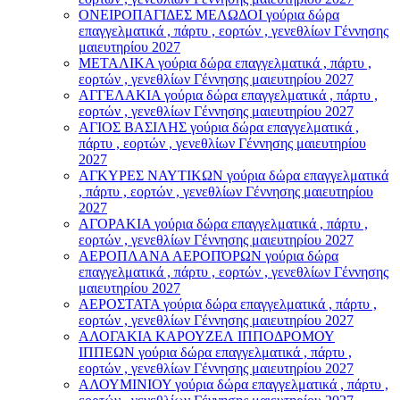
ΟΝΕΙΡΟΠΑΓΙΔΕΣ ΜΕΛΩΔΟΙ γούρια δώρα
επαγγελματικά , πάρτυ , εορτών , γενεθλίων Γέννησης
μαιευτηρίου 2027
ΜΕΤΑΛΙΚΑ γούρια δώρα επαγγελματικά , πάρτυ ,
εορτών , γενεθλίων Γέννησης μαιευτηρίου 2027
ΑΓΓΕΛΑΚΙΑ γούρια δώρα επαγγελματικά , πάρτυ ,
εορτών , γενεθλίων Γέννησης μαιευτηρίου 2027
ΑΓΙΟΣ ΒΑΣΙΛΗΣ γούρια δώρα επαγγελματικά ,
πάρτυ , εορτών , γενεθλίων Γέννησης μαιευτηρίου
2027
ΑΓΚΥΡΕΣ ΝΑΥΤΙΚΩΝ γούρια δώρα επαγγελματικά
, πάρτυ , εορτών , γενεθλίων Γέννησης μαιευτηρίου
2027
ΑΓΟΡΑΚΙΑ γούρια δώρα επαγγελματικά , πάρτυ ,
εορτών , γενεθλίων Γέννησης μαιευτηρίου 2027
ΑΕΡΟΠΛΑΝΑ ΑΕΡΟΠΌΡΩΝ γούρια δώρα
επαγγελματικά , πάρτυ , εορτών , γενεθλίων Γέννησης
μαιευτηρίου 2027
ΑΕΡΟΣΤΑΤΑ γούρια δώρα επαγγελματικά , πάρτυ ,
εορτών , γενεθλίων Γέννησης μαιευτηρίου 2027
ΑΛΟΓΑΚΙΑ ΚΑΡΟΥΖΕΛ ΙΠΠΟΔΡΟΜΟΥ
ΙΠΠΕΩΝ γούρια δώρα επαγγελματικά , πάρτυ ,
εορτών , γενεθλίων Γέννησης μαιευτηρίου 2027
ΑΛΟΥΜΙΝΙΟΥ γούρια δώρα επαγγελματικά , πάρτυ ,