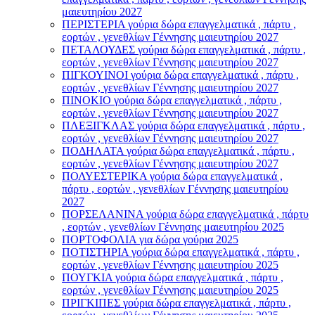
μαιευτηρίου 2027
ΠΕΡΙΣΤΕΡΙΑ γούρια δώρα επαγγελματικά , πάρτυ ,
εορτών , γενεθλίων Γέννησης μαιευτηρίου 2027
ΠΕΤΑΛΟΥΔΕΣ γούρια δώρα επαγγελματικά , πάρτυ ,
εορτών , γενεθλίων Γέννησης μαιευτηρίου 2027
ΠΙΓΚΟΥΙΝΟΙ γούρια δώρα επαγγελματικά , πάρτυ ,
εορτών , γενεθλίων Γέννησης μαιευτηρίου 2027
ΠΙΝΟΚΙΟ γούρια δώρα επαγγελματικά , πάρτυ ,
εορτών , γενεθλίων Γέννησης μαιευτηρίου 2027
ΠΛΕΞΙΓΚΛΑΣ γούρια δώρα επαγγελματικά , πάρτυ ,
εορτών , γενεθλίων Γέννησης μαιευτηρίου 2027
ΠΟΔΗΛΑΤΑ γούρια δώρα επαγγελματικά , πάρτυ ,
εορτών , γενεθλίων Γέννησης μαιευτηρίου 2027
ΠΟΛΥΕΣΤΕΡΙΚΑ γούρια δώρα επαγγελματικά ,
πάρτυ , εορτών , γενεθλίων Γέννησης μαιευτηρίου
2027
ΠΟΡΣΕΛΑΝΙΝΑ γούρια δώρα επαγγελματικά , πάρτυ
, εορτών , γενεθλίων Γέννησης μαιευτηρίου 2025
ΠΟΡΤΟΦΟΛΙΑ για δώρα γούρια 2025
ΠΟΤΙΣΤΗΡΙΑ γούρια δώρα επαγγελματικά , πάρτυ ,
εορτών , γενεθλίων Γέννησης μαιευτηρίου 2025
ΠΟΥΓΚΙΑ γούρια δώρα επαγγελματικά , πάρτυ ,
εορτών , γενεθλίων Γέννησης μαιευτηρίου 2025
ΠΡΙΓΚΙΠΕΣ γούρια δώρα επαγγελματικά , πάρτυ ,