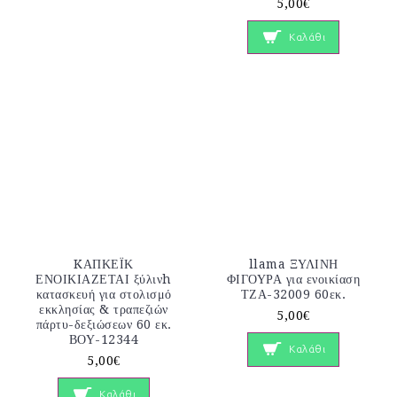
5,00€
Καλάθι
KΑΠΚΕΪΚ
llama ΞΥΛΙΝΗ
ΕΝΟΙΚΙΑΖΕΤΑΙ ξύλινh
ΦΙΓΟΥΡΑ για ενοικίαση
κατασκευή για στολισμό
ΤΖΑ-32009 60εκ.
εκκλησίας & τραπεζιών
5,00€
πάρτυ-δεξιώσεων 60 εκ.
ΒΟΥ-12344
Καλάθι
5,00€
Καλάθι