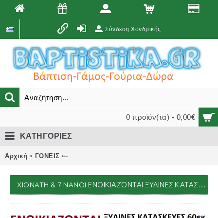
Σύνδεση Χονδρικής
0 προϊόν(τα) - 0,00€
ΚΑΤΗΓΟΡΙΕΣ
Αρχική
ΓΟΝΕΙΣ
ΕΝΟΙΚΙΑΖΟΝΤΑΙ ΑΝΤΙΚΕΙΜΕΝΑ ΒΑΠΤΙΣΗΣ ΓΑ
XIONATH & 7 NANOI ΕΝΟΙΚΙΑΖΟΝΤΑΙ ΞΥΛΙΝΕΣ ΚΑΤΑΣΚΕΥΕΣ ΓΙΑ ΣΤΟΛΙΣΜΟ ΕΚΚΛΗΣΙΑΣ & ΤΡΑΠΕΖΙΩΝ ΠΑΡΤΥ-ΔΕΞΙΩΣΕΩΝ 60 ΕΚ.