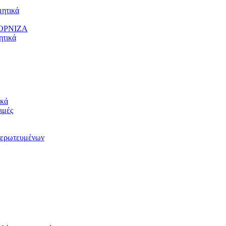
ητικά
ΟΡΝΙΖΑ
τικά
κά
ιμές
ερωτευμένων