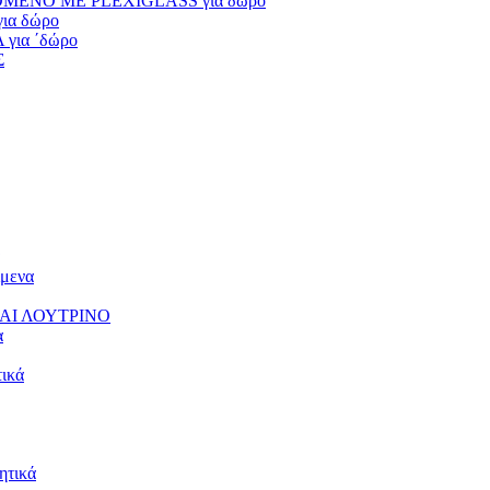
ΕΝΟ ΜΕ PLEXIGLASS για δώρο
α δώρο
ια ΄δώρο
Σ
μενα
ΑΙ ΛΟΥΤΡΙΝΟ
α
ικά
τικά