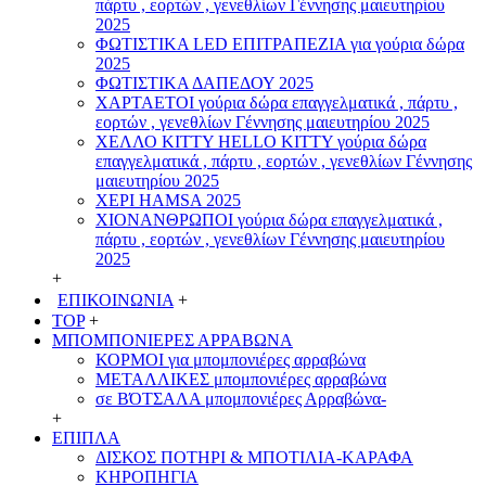
πάρτυ , εορτών , γενεθλίων Γέννησης μαιευτηρίου
2025
ΦΩΤΙΣΤΙΚΑ LED ΕΠΙΤΡΑΠΕΖΙΑ για γούρια δώρα
2025
ΦΩΤΙΣΤΙΚΑ ΔΑΠΕΔΟΥ 2025
ΧΑΡΤΑΕΤΟI γούρια δώρα επαγγελματικά , πάρτυ ,
εορτών , γενεθλίων Γέννησης μαιευτηρίου 2025
ΧΕΛΛΟ ΚΙΤΤΥ HELLO KITTY γούρια δώρα
επαγγελματικά , πάρτυ , εορτών , γενεθλίων Γέννησης
μαιευτηρίου 2025
ΧΕΡΙ HAMSA 2025
ΧΙΟΝΑΝΘΡΩΠΟΙ γούρια δώρα επαγγελματικά ,
πάρτυ , εορτών , γενεθλίων Γέννησης μαιευτηρίου
2025
+
ΕΠΙΚΟΙΝΩΝΙΑ
+
TOP
+
ΜΠΟΜΠΟΝΙΕΡΕΣ ΑΡΡΑΒΩΝΑ
ΚΟΡΜΟΙ για μπομπονιέρες αρραβώνα
ΜΕΤΑΛΛΙΚΕΣ μπομπονιέρες αρραβώνα
σε ΒΌΤΣΑΛΑ μπομπονιέρες Αρραβώνα-
+
ΕΠΙΠΛΑ
ΔΙΣΚΟΣ ΠΟΤΗΡΙ & ΜΠΟΤΙΛΙΑ-ΚΑΡΑΦΑ
ΚΗΡΟΠΗΓΙΑ