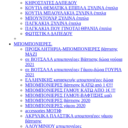
ΚΗΡΟΣΤΑΤΕΣ ΔΑΠΕΔΟΥ
ΚΟΥΤΙΑ ΘΕΜΑΤΙΚΑ ΕΠΙΠΛΑ ΞΥΛΙΝΑ έπιπλα
ΚΟΥΤΙΑ ΜΠΑΟΥΛΑΚΙΑ ΞΥΛΙΝΑ έπιπλα
ΜΠΟΥΝΤΟΥΑΡ ΞΥΛΙΝΑ έπιπλα
ΠΑΓΚΑΚΙΑ ΞΥΛΙΝΑ έπιπλα
ΠΑΓΚΑΚΙΑ ΠΟΥ ΓΙΝΟΤΑΙ ΘΡΑΝΙΑ έπιπλα
ΦΩΤΙΣΤΙΚΑ ΔΑΠΕΔΟΥ
+
ΜΠΟΜΠΟΝΙΕΡΕΣ.
ΠΡΟΣΚΛΗΤΗΡΙΑ-ΜΠΟΜΠΟΝΙΕΡΕΣ βάπτισης
ΜΑΖΙ
σε ΒΟΤΣΑΛΑ μπομπονιέρες Βάπτισης δώρα γούρια
2021
σε ΒΟΤΣΑΛΑ μπομπονιέρες Γάμου-δώρα ΓΟΥΡΙΑ
2021
ΕΛΛΗΝΙΚΗΣ κατασκευής μπομπονιέρες δώρα
ΜΠΟΜΠΟΝΙΕΡΕΣ βάπτισης ΚΑΤΩ από 1 €!!!
ΜΠΟΜΠΟΝΙΕΡΕΣ ΓΑΜΟΥ ΚΑΤΩ ΑΠΟ 1€ !!!
ΜΠΟΜΠΟΝΙΕΡΕΣ ΓΑΜΟΥ-ΒΑΦΤΙΣΗΣ μαζι
ΜΠΟΜΠΟΝΙΕΡΕΣ βάπτισης 2020
ΜΠΟΜΠΟΝΙΕΡΕΣ γάμου 2020
accessories ΜΟΤΙΦ
ΑΚΡΥΛΙΚΑ ΠΛΑΣΤΙΚΑ μπομπονιέρες γάμου
βάπτισης
ΑΛΟΥΜΙΝΙΟΥ μπομπονιέρες