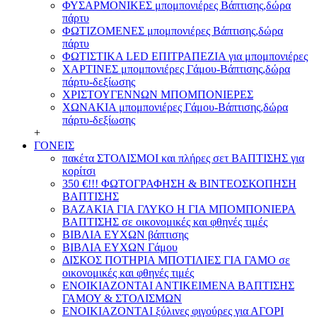
ΦΥΣΑΡΜΟΝΙΚΕΣ μπομπονιέρες Βάπτισης,δώρα
πάρτυ
ΦΩΤΙΖΟΜΕΝΕΣ μπομπονιέρες Βάπτισης,δώρα
πάρτυ
ΦΩΤΙΣΤΙΚΑ LED ΕΠΙΤΡΑΠΕΖΙΑ για μπομπονιέρες
ΧΑΡΤΙΝΕΣ μπομπονιέρες Γάμου-Βάπτισης,δώρα
πάρτυ-δεξίωσης
ΧΡΙΣΤΟΥΓΕΝΝΩΝ ΜΠΟΜΠΟΝΙΕΡΕΣ
ΧΩΝΑΚΙΑ μπομπονιέρες Γάμου-Βάπτισης,δώρα
πάρτυ-δεξίωσης
+
ΓΟΝΕΙΣ
πακέτα ΣΤΟΛΙΣΜΟΙ και πλήρες σετ ΒΑΠΤΙΣΗΣ για
κορίτσι
350 €!!! ΦΩΤΟΓΡΑΦΗΣΗ & ΒΙΝΤΕΟΣΚΟΠΗΣΗ
ΒΑΠΤΙΣΗΣ
ΒΑΖΑΚΙΑ ΓΙΑ ΓΛΥΚΟ Η ΓΙΑ ΜΠΟΜΠΟΝΙΕΡΑ
ΒΑΠΤΙΣΗΣ σε οικονομικές και φθηνές τιμές
ΒΙΒΛΙΑ ΕΥΧΩΝ βάπτισης
ΒΙΒΛΙΑ ΕΥΧΩΝ Γάμου
ΔΙΣΚΟΣ ΠΟΤΗΡΙΑ ΜΠΟΤΙΛΙΕΣ ΓΙΑ ΓΑΜΟ σε
οικονομικές και φθηνές τιμές
ΕΝΟΙΚΙΑΖΟΝΤΑΙ ΑΝΤΙΚΕΙΜΕΝΑ ΒΑΠΤΙΣΗΣ
ΓΑΜΟΥ & ΣΤΟΛΙΣΜΩΝ
ΕΝΟΙΚΙΑΖΟΝΤΑΙ ξύλινες φιγούρες για ΑΓΟΡΙ