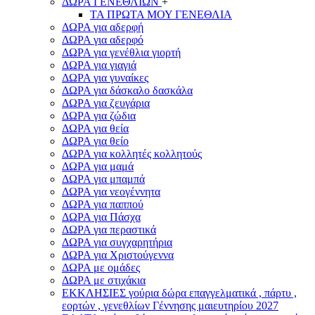
ΔΩΡΑ ΓΕΝΕΘΛΙΩΝ
+
ΤΑ ΠΡΩΤΑ ΜΟΥ ΓΕΝΕΘΛΙΑ
ΔΩΡΑ για αδερφή
ΔΩΡΑ για αδερφό
ΔΩΡΑ για γενέθλια γιορτή
ΔΩΡΑ για γιαγιά
ΔΩΡΑ για γυναίκες
ΔΩΡΑ για δάσκαλο δασκάλα
ΔΩΡΑ για ζευγάρια
ΔΩΡΑ για ζώδια
ΔΩΡΑ για θεία
ΔΩΡΑ για θείο
ΔΩΡΑ για κολλητές κολλητούς
ΔΩΡΑ για μαμά
ΔΩΡΑ για μπαμπά
ΔΩΡΑ για νεογέννητα
ΔΩΡΑ για παππού
ΔΩΡΑ για Πάσχα
ΔΩΡΑ για περαστικά
ΔΩΡΑ για συγχαρητήρια
ΔΩΡΑ για Χριστούγεννα
ΔΩΡΑ με ομάδες
ΔΩΡΑ με στιχάκια
ΕΚΚΛΗΣΙΕΣ γούρια δώρα επαγγελματικά , πάρτυ ,
εορτών , γενεθλίων Γέννησης μαιευτηρίου 2027