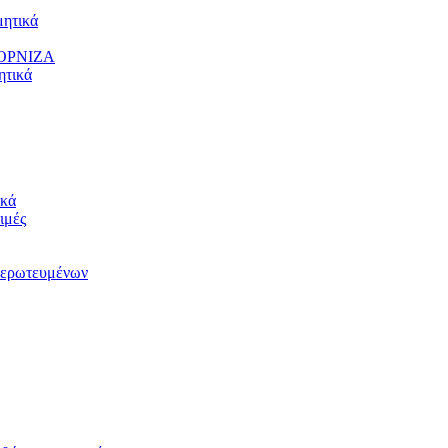
ητικά
ΟΡΝΙΖΑ
τικά
κά
ιμές
ερωτευμένων