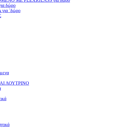
ΕΝΟ ΜΕ PLEXIGLASS για δώρο
α δώρο
ια ΄δώρο
Σ
μενα
ΑΙ ΛΟΥΤΡΙΝΟ
α
ικά
τικά