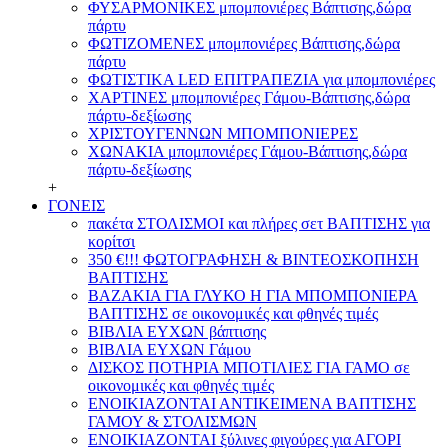
ΦΥΣΑΡΜΟΝΙΚΕΣ μπομπονιέρες Βάπτισης,δώρα
πάρτυ
ΦΩΤΙΖΟΜΕΝΕΣ μπομπονιέρες Βάπτισης,δώρα
πάρτυ
ΦΩΤΙΣΤΙΚΑ LED ΕΠΙΤΡΑΠΕΖΙΑ για μπομπονιέρες
ΧΑΡΤΙΝΕΣ μπομπονιέρες Γάμου-Βάπτισης,δώρα
πάρτυ-δεξίωσης
ΧΡΙΣΤΟΥΓΕΝΝΩΝ ΜΠΟΜΠΟΝΙΕΡΕΣ
ΧΩΝΑΚΙΑ μπομπονιέρες Γάμου-Βάπτισης,δώρα
πάρτυ-δεξίωσης
+
ΓΟΝΕΙΣ
πακέτα ΣΤΟΛΙΣΜΟΙ και πλήρες σετ ΒΑΠΤΙΣΗΣ για
κορίτσι
350 €!!! ΦΩΤΟΓΡΑΦΗΣΗ & ΒΙΝΤΕΟΣΚΟΠΗΣΗ
ΒΑΠΤΙΣΗΣ
ΒΑΖΑΚΙΑ ΓΙΑ ΓΛΥΚΟ Η ΓΙΑ ΜΠΟΜΠΟΝΙΕΡΑ
ΒΑΠΤΙΣΗΣ σε οικονομικές και φθηνές τιμές
ΒΙΒΛΙΑ ΕΥΧΩΝ βάπτισης
ΒΙΒΛΙΑ ΕΥΧΩΝ Γάμου
ΔΙΣΚΟΣ ΠΟΤΗΡΙΑ ΜΠΟΤΙΛΙΕΣ ΓΙΑ ΓΑΜΟ σε
οικονομικές και φθηνές τιμές
ΕΝΟΙΚΙΑΖΟΝΤΑΙ ΑΝΤΙΚΕΙΜΕΝΑ ΒΑΠΤΙΣΗΣ
ΓΑΜΟΥ & ΣΤΟΛΙΣΜΩΝ
ΕΝΟΙΚΙΑΖΟΝΤΑΙ ξύλινες φιγούρες για ΑΓΟΡΙ