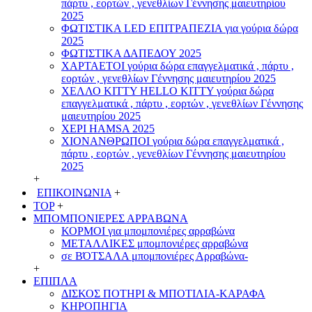
πάρτυ , εορτών , γενεθλίων Γέννησης μαιευτηρίου
2025
ΦΩΤΙΣΤΙΚΑ LED ΕΠΙΤΡΑΠΕΖΙΑ για γούρια δώρα
2025
ΦΩΤΙΣΤΙΚΑ ΔΑΠΕΔΟΥ 2025
ΧΑΡΤΑΕΤΟI γούρια δώρα επαγγελματικά , πάρτυ ,
εορτών , γενεθλίων Γέννησης μαιευτηρίου 2025
ΧΕΛΛΟ ΚΙΤΤΥ HELLO KITTY γούρια δώρα
επαγγελματικά , πάρτυ , εορτών , γενεθλίων Γέννησης
μαιευτηρίου 2025
ΧΕΡΙ HAMSA 2025
ΧΙΟΝΑΝΘΡΩΠΟΙ γούρια δώρα επαγγελματικά ,
πάρτυ , εορτών , γενεθλίων Γέννησης μαιευτηρίου
2025
+
ΕΠΙΚΟΙΝΩΝΙΑ
+
TOP
+
ΜΠΟΜΠΟΝΙΕΡΕΣ ΑΡΡΑΒΩΝΑ
ΚΟΡΜΟΙ για μπομπονιέρες αρραβώνα
ΜΕΤΑΛΛΙΚΕΣ μπομπονιέρες αρραβώνα
σε ΒΌΤΣΑΛΑ μπομπονιέρες Αρραβώνα-
+
ΕΠΙΠΛΑ
ΔΙΣΚΟΣ ΠΟΤΗΡΙ & ΜΠΟΤΙΛΙΑ-ΚΑΡΑΦΑ
ΚΗΡΟΠΗΓΙΑ