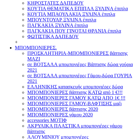
ΚΗΡΟΣΤΑΤΕΣ ΔΑΠΕΔΟΥ
ΚΟΥΤΙΑ ΘΕΜΑΤΙΚΑ ΕΠΙΠΛΑ ΞΥΛΙΝΑ έπιπλα
ΚΟΥΤΙΑ ΜΠΑΟΥΛΑΚΙΑ ΞΥΛΙΝΑ έπιπλα
ΜΠΟΥΝΤΟΥΑΡ ΞΥΛΙΝΑ έπιπλα
ΠΑΓΚΑΚΙΑ ΞΥΛΙΝΑ έπιπλα
ΠΑΓΚΑΚΙΑ ΠΟΥ ΓΙΝΟΤΑΙ ΘΡΑΝΙΑ έπιπλα
ΦΩΤΙΣΤΙΚΑ ΔΑΠΕΔΟΥ
+
ΜΠΟΜΠΟΝΙΕΡΕΣ.
ΠΡΟΣΚΛΗΤΗΡΙΑ-ΜΠΟΜΠΟΝΙΕΡΕΣ βάπτισης
ΜΑΖΙ
σε ΒΟΤΣΑΛΑ μπομπονιέρες Βάπτισης δώρα γούρια
2021
σε ΒΟΤΣΑΛΑ μπομπονιέρες Γάμου-δώρα ΓΟΥΡΙΑ
2021
ΕΛΛΗΝΙΚΗΣ κατασκευής μπομπονιέρες δώρα
ΜΠΟΜΠΟΝΙΕΡΕΣ βάπτισης ΚΑΤΩ από 1 €!!!
ΜΠΟΜΠΟΝΙΕΡΕΣ ΓΑΜΟΥ ΚΑΤΩ ΑΠΟ 1€ !!!
ΜΠΟΜΠΟΝΙΕΡΕΣ ΓΑΜΟΥ-ΒΑΦΤΙΣΗΣ μαζι
ΜΠΟΜΠΟΝΙΕΡΕΣ βάπτισης 2020
ΜΠΟΜΠΟΝΙΕΡΕΣ γάμου 2020
accessories ΜΟΤΙΦ
ΑΚΡΥΛΙΚΑ ΠΛΑΣΤΙΚΑ μπομπονιέρες γάμου
βάπτισης
ΑΛΟΥΜΙΝΙΟΥ μπομπονιέρες