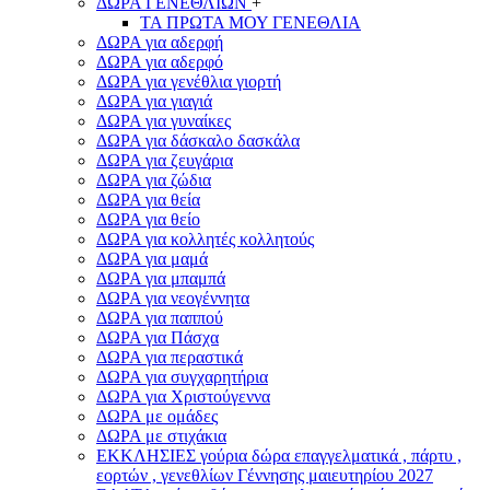
ΔΩΡΑ ΓΕΝΕΘΛΙΩΝ
+
ΤΑ ΠΡΩΤΑ ΜΟΥ ΓΕΝΕΘΛΙΑ
ΔΩΡΑ για αδερφή
ΔΩΡΑ για αδερφό
ΔΩΡΑ για γενέθλια γιορτή
ΔΩΡΑ για γιαγιά
ΔΩΡΑ για γυναίκες
ΔΩΡΑ για δάσκαλο δασκάλα
ΔΩΡΑ για ζευγάρια
ΔΩΡΑ για ζώδια
ΔΩΡΑ για θεία
ΔΩΡΑ για θείο
ΔΩΡΑ για κολλητές κολλητούς
ΔΩΡΑ για μαμά
ΔΩΡΑ για μπαμπά
ΔΩΡΑ για νεογέννητα
ΔΩΡΑ για παππού
ΔΩΡΑ για Πάσχα
ΔΩΡΑ για περαστικά
ΔΩΡΑ για συγχαρητήρια
ΔΩΡΑ για Χριστούγεννα
ΔΩΡΑ με ομάδες
ΔΩΡΑ με στιχάκια
ΕΚΚΛΗΣΙΕΣ γούρια δώρα επαγγελματικά , πάρτυ ,
εορτών , γενεθλίων Γέννησης μαιευτηρίου 2027