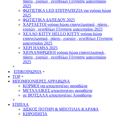
πάρτυ , εορτών , γενεθλίων Γέννησης μαιευτηρίου
2025
ΦΩΤΙΣΤΙΚΑ LED ΕΠΙΤΡΑΠΕΖΙΑ για γούρια δώρα
2025
ΦΩΤΙΣΤΙΚΑ ΔΑΠΕΔΟΥ 2025
ΧΑΡΤΑΕΤΟI γούρια δώρα επαγγελματικά , πάρτυ ,
εορτών , γενεθλίων Γέννησης μαιευτηρίου 2025
ΧΕΛΛΟ ΚΙΤΤΥ HELLO KITTY γούρια δώρα
επαγγελματικά , πάρτυ , εορτών , γενεθλίων Γέννησης
μαιευτηρίου 2025
ΧΕΡΙ HAMSA 2025
ΧΙΟΝΑΝΘΡΩΠΟΙ γούρια δώρα επαγγελματικά ,
πάρτυ , εορτών , γενεθλίων Γέννησης μαιευτηρίου
2025
+
ΕΠΙΚΟΙΝΩΝΙΑ
+
TOP
+
ΜΠΟΜΠΟΝΙΕΡΕΣ ΑΡΡΑΒΩΝΑ
ΚΟΡΜΟΙ για μπομπονιέρες αρραβώνα
ΜΕΤΑΛΛΙΚΕΣ μπομπονιέρες αρραβώνα
σε ΒΌΤΣΑΛΑ μπομπονιέρες Αρραβώνα-
+
ΕΠΙΠΛΑ
ΔΙΣΚΟΣ ΠΟΤΗΡΙ & ΜΠΟΤΙΛΙΑ-ΚΑΡΑΦΑ
ΚΗΡΟΠΗΓΙΑ