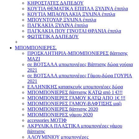
ΚΗΡΟΣΤΑΤΕΣ ΔΑΠΕΔΟΥ
ΚΟΥΤΙΑ ΘΕΜΑΤΙΚΑ ΕΠΙΠΛΑ ΞΥΛΙΝΑ έπιπλα
ΚΟΥΤΙΑ ΜΠΑΟΥΛΑΚΙΑ ΞΥΛΙΝΑ έπιπλα
ΜΠΟΥΝΤΟΥΑΡ ΞΥΛΙΝΑ έπιπλα
ΠΑΓΚΑΚΙΑ ΞΥΛΙΝΑ έπιπλα
ΠΑΓΚΑΚΙΑ ΠΟΥ ΓΙΝΟΤΑΙ ΘΡΑΝΙΑ έπιπλα
ΦΩΤΙΣΤΙΚΑ ΔΑΠΕΔΟΥ
+
ΜΠΟΜΠΟΝΙΕΡΕΣ.
ΠΡΟΣΚΛΗΤΗΡΙΑ-ΜΠΟΜΠΟΝΙΕΡΕΣ βάπτισης
ΜΑΖΙ
σε ΒΟΤΣΑΛΑ μπομπονιέρες Βάπτισης δώρα γούρια
2021
σε ΒΟΤΣΑΛΑ μπομπονιέρες Γάμου-δώρα ΓΟΥΡΙΑ
2021
ΕΛΛΗΝΙΚΗΣ κατασκευής μπομπονιέρες δώρα
ΜΠΟΜΠΟΝΙΕΡΕΣ βάπτισης ΚΑΤΩ από 1 €!!!
ΜΠΟΜΠΟΝΙΕΡΕΣ ΓΑΜΟΥ ΚΑΤΩ ΑΠΟ 1€ !!!
ΜΠΟΜΠΟΝΙΕΡΕΣ ΓΑΜΟΥ-ΒΑΦΤΙΣΗΣ μαζι
ΜΠΟΜΠΟΝΙΕΡΕΣ βάπτισης 2020
ΜΠΟΜΠΟΝΙΕΡΕΣ γάμου 2020
accessories ΜΟΤΙΦ
ΑΚΡΥΛΙΚΑ ΠΛΑΣΤΙΚΑ μπομπονιέρες γάμου
βάπτισης
ΑΛΟΥΜΙΝΙΟΥ μπομπονιέρες