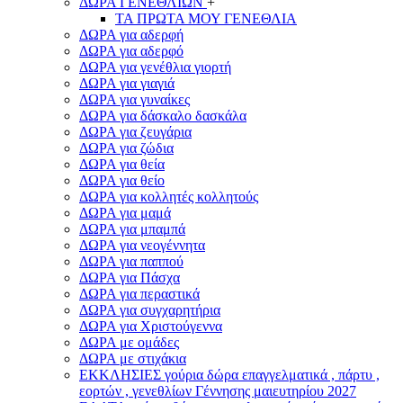
ΔΩΡΑ ΓΕΝΕΘΛΙΩΝ
+
ΤΑ ΠΡΩΤΑ ΜΟΥ ΓΕΝΕΘΛΙΑ
ΔΩΡΑ για αδερφή
ΔΩΡΑ για αδερφό
ΔΩΡΑ για γενέθλια γιορτή
ΔΩΡΑ για γιαγιά
ΔΩΡΑ για γυναίκες
ΔΩΡΑ για δάσκαλο δασκάλα
ΔΩΡΑ για ζευγάρια
ΔΩΡΑ για ζώδια
ΔΩΡΑ για θεία
ΔΩΡΑ για θείο
ΔΩΡΑ για κολλητές κολλητούς
ΔΩΡΑ για μαμά
ΔΩΡΑ για μπαμπά
ΔΩΡΑ για νεογέννητα
ΔΩΡΑ για παππού
ΔΩΡΑ για Πάσχα
ΔΩΡΑ για περαστικά
ΔΩΡΑ για συγχαρητήρια
ΔΩΡΑ για Χριστούγεννα
ΔΩΡΑ με ομάδες
ΔΩΡΑ με στιχάκια
ΕΚΚΛΗΣΙΕΣ γούρια δώρα επαγγελματικά , πάρτυ ,
εορτών , γενεθλίων Γέννησης μαιευτηρίου 2027