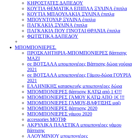
ΚΗΡΟΣΤΑΤΕΣ ΔΑΠΕΔΟΥ
ΚΟΥΤΙΑ ΘΕΜΑΤΙΚΑ ΕΠΙΠΛΑ ΞΥΛΙΝΑ έπιπλα
ΚΟΥΤΙΑ ΜΠΑΟΥΛΑΚΙΑ ΞΥΛΙΝΑ έπιπλα
ΜΠΟΥΝΤΟΥΑΡ ΞΥΛΙΝΑ έπιπλα
ΠΑΓΚΑΚΙΑ ΞΥΛΙΝΑ έπιπλα
ΠΑΓΚΑΚΙΑ ΠΟΥ ΓΙΝΟΤΑΙ ΘΡΑΝΙΑ έπιπλα
ΦΩΤΙΣΤΙΚΑ ΔΑΠΕΔΟΥ
+
ΜΠΟΜΠΟΝΙΕΡΕΣ.
ΠΡΟΣΚΛΗΤΗΡΙΑ-ΜΠΟΜΠΟΝΙΕΡΕΣ βάπτισης
ΜΑΖΙ
σε ΒΟΤΣΑΛΑ μπομπονιέρες Βάπτισης δώρα γούρια
2021
σε ΒΟΤΣΑΛΑ μπομπονιέρες Γάμου-δώρα ΓΟΥΡΙΑ
2021
ΕΛΛΗΝΙΚΗΣ κατασκευής μπομπονιέρες δώρα
ΜΠΟΜΠΟΝΙΕΡΕΣ βάπτισης ΚΑΤΩ από 1 €!!!
ΜΠΟΜΠΟΝΙΕΡΕΣ ΓΑΜΟΥ ΚΑΤΩ ΑΠΟ 1€ !!!
ΜΠΟΜΠΟΝΙΕΡΕΣ ΓΑΜΟΥ-ΒΑΦΤΙΣΗΣ μαζι
ΜΠΟΜΠΟΝΙΕΡΕΣ βάπτισης 2020
ΜΠΟΜΠΟΝΙΕΡΕΣ γάμου 2020
accessories ΜΟΤΙΦ
ΑΚΡΥΛΙΚΑ ΠΛΑΣΤΙΚΑ μπομπονιέρες γάμου
βάπτισης
ΑΛΟΥΜΙΝΙΟΥ μπομπονιέρες