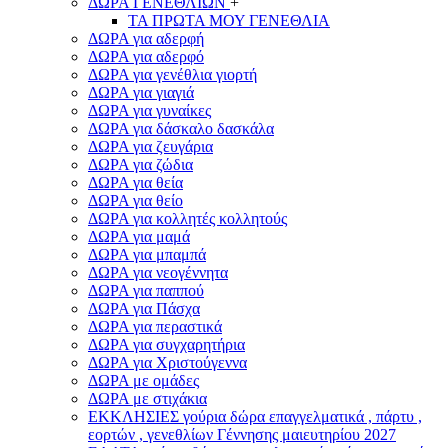
ΔΩΡΑ ΓΕΝΕΘΛΙΩΝ
+
ΤΑ ΠΡΩΤΑ ΜΟΥ ΓΕΝΕΘΛΙΑ
ΔΩΡΑ για αδερφή
ΔΩΡΑ για αδερφό
ΔΩΡΑ για γενέθλια γιορτή
ΔΩΡΑ για γιαγιά
ΔΩΡΑ για γυναίκες
ΔΩΡΑ για δάσκαλο δασκάλα
ΔΩΡΑ για ζευγάρια
ΔΩΡΑ για ζώδια
ΔΩΡΑ για θεία
ΔΩΡΑ για θείο
ΔΩΡΑ για κολλητές κολλητούς
ΔΩΡΑ για μαμά
ΔΩΡΑ για μπαμπά
ΔΩΡΑ για νεογέννητα
ΔΩΡΑ για παππού
ΔΩΡΑ για Πάσχα
ΔΩΡΑ για περαστικά
ΔΩΡΑ για συγχαρητήρια
ΔΩΡΑ για Χριστούγεννα
ΔΩΡΑ με ομάδες
ΔΩΡΑ με στιχάκια
ΕΚΚΛΗΣΙΕΣ γούρια δώρα επαγγελματικά , πάρτυ ,
εορτών , γενεθλίων Γέννησης μαιευτηρίου 2027