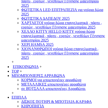
πάρτυ , εορτών , γενεθλίων Γέννησης μαιευτηρίου
2025
ΦΩΤΙΣΤΙΚΑ LED ΕΠΙΤΡΑΠΕΖΙΑ για γούρια δώρα
2025
ΦΩΤΙΣΤΙΚΑ ΔΑΠΕΔΟΥ 2025
ΧΑΡΤΑΕΤΟI γούρια δώρα επαγγελματικά , πάρτυ ,
εορτών , γενεθλίων Γέννησης μαιευτηρίου 2025
ΧΕΛΛΟ ΚΙΤΤΥ HELLO KITTY γούρια δώρα
επαγγελματικά , πάρτυ , εορτών , γενεθλίων Γέννησης
μαιευτηρίου 2025
ΧΕΡΙ HAMSA 2025
ΧΙΟΝΑΝΘΡΩΠΟΙ γούρια δώρα επαγγελματικά ,
πάρτυ , εορτών , γενεθλίων Γέννησης μαιευτηρίου
2025
+
ΕΠΙΚΟΙΝΩΝΙΑ
+
TOP
+
ΜΠΟΜΠΟΝΙΕΡΕΣ ΑΡΡΑΒΩΝΑ
ΚΟΡΜΟΙ για μπομπονιέρες αρραβώνα
ΜΕΤΑΛΛΙΚΕΣ μπομπονιέρες αρραβώνα
σε ΒΌΤΣΑΛΑ μπομπονιέρες Αρραβώνα-
+
ΕΠΙΠΛΑ
ΔΙΣΚΟΣ ΠΟΤΗΡΙ & ΜΠΟΤΙΛΙΑ-ΚΑΡΑΦΑ
ΚΗΡΟΠΗΓΙΑ