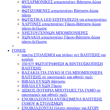
ΦΥΣΑΡΜΟΝΙΚΕΣ μπομπονιέρες Βάπτισης,δώρα
πάρτυ
ΦΩΤΙΖΟΜΕΝΕΣ μπομπονιέρες Βάπτισης,δώρα
πάρτυ
ΦΩΤΙΣΤΙΚΑ LED ΕΠΙΤΡΑΠΕΖΙΑ για μπομπονιέρες
ΧΑΡΤΙΝΕΣ μπομπονιέρες Γάμου-Βάπτισης,δώρα
πάρτυ-δεξίωσης
ΧΡΙΣΤΟΥΓΕΝΝΩΝ ΜΠΟΜΠΟΝΙΕΡΕΣ
ΧΩΝΑΚΙΑ μπομπονιέρες Γάμου-Βάπτισης,δώρα
πάρτυ-δεξίωσης
+
ΓΟΝΕΙΣ
πακέτα ΣΤΟΛΙΣΜΟΙ και πλήρες σετ ΒΑΠΤΙΣΗΣ για
κορίτσι
350 €!!! ΦΩΤΟΓΡΑΦΗΣΗ & ΒΙΝΤΕΟΣΚΟΠΗΣΗ
ΒΑΠΤΙΣΗΣ
ΒΑΖΑΚΙΑ ΓΙΑ ΓΛΥΚΟ Η ΓΙΑ ΜΠΟΜΠΟΝΙΕΡΑ
ΒΑΠΤΙΣΗΣ σε οικονομικές και φθηνές τιμές
ΒΙΒΛΙΑ ΕΥΧΩΝ βάπτισης
ΒΙΒΛΙΑ ΕΥΧΩΝ Γάμου
ΔΙΣΚΟΣ ΠΟΤΗΡΙΑ ΜΠΟΤΙΛΙΕΣ ΓΙΑ ΓΑΜΟ σε
οικονομικές και φθηνές τιμές
ΕΝΟΙΚΙΑΖΟΝΤΑΙ ΑΝΤΙΚΕΙΜΕΝΑ ΒΑΠΤΙΣΗΣ
ΓΑΜΟΥ & ΣΤΟΛΙΣΜΩΝ
ΕΝΟΙΚΙΑΖΟΝΤΑΙ ξύλινες φιγούρες για ΑΓΟΡΙ