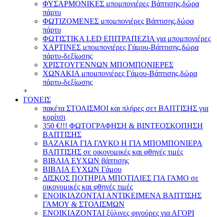
ΦΥΣΑΡΜΟΝΙΚΕΣ μπομπονιέρες Βάπτισης,δώρα
πάρτυ
ΦΩΤΙΖΟΜΕΝΕΣ μπομπονιέρες Βάπτισης,δώρα
πάρτυ
ΦΩΤΙΣΤΙΚΑ LED ΕΠΙΤΡΑΠΕΖΙΑ για μπομπονιέρες
ΧΑΡΤΙΝΕΣ μπομπονιέρες Γάμου-Βάπτισης,δώρα
πάρτυ-δεξίωσης
ΧΡΙΣΤΟΥΓΕΝΝΩΝ ΜΠΟΜΠΟΝΙΕΡΕΣ
ΧΩΝΑΚΙΑ μπομπονιέρες Γάμου-Βάπτισης,δώρα
πάρτυ-δεξίωσης
+
ΓΟΝΕΙΣ
πακέτα ΣΤΟΛΙΣΜΟΙ και πλήρες σετ ΒΑΠΤΙΣΗΣ για
κορίτσι
350 €!!! ΦΩΤΟΓΡΑΦΗΣΗ & ΒΙΝΤΕΟΣΚΟΠΗΣΗ
ΒΑΠΤΙΣΗΣ
ΒΑΖΑΚΙΑ ΓΙΑ ΓΛΥΚΟ Η ΓΙΑ ΜΠΟΜΠΟΝΙΕΡΑ
ΒΑΠΤΙΣΗΣ σε οικονομικές και φθηνές τιμές
ΒΙΒΛΙΑ ΕΥΧΩΝ βάπτισης
ΒΙΒΛΙΑ ΕΥΧΩΝ Γάμου
ΔΙΣΚΟΣ ΠΟΤΗΡΙΑ ΜΠΟΤΙΛΙΕΣ ΓΙΑ ΓΑΜΟ σε
οικονομικές και φθηνές τιμές
ΕΝΟΙΚΙΑΖΟΝΤΑΙ ΑΝΤΙΚΕΙΜΕΝΑ ΒΑΠΤΙΣΗΣ
ΓΑΜΟΥ & ΣΤΟΛΙΣΜΩΝ
ΕΝΟΙΚΙΑΖΟΝΤΑΙ ξύλινες φιγούρες για ΑΓΟΡΙ