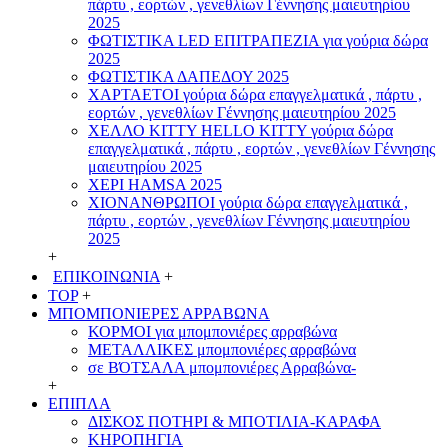
πάρτυ , εορτών , γενεθλίων Γέννησης μαιευτηρίου
2025
ΦΩΤΙΣΤΙΚΑ LED ΕΠΙΤΡΑΠΕΖΙΑ για γούρια δώρα
2025
ΦΩΤΙΣΤΙΚΑ ΔΑΠΕΔΟΥ 2025
ΧΑΡΤΑΕΤΟI γούρια δώρα επαγγελματικά , πάρτυ ,
εορτών , γενεθλίων Γέννησης μαιευτηρίου 2025
ΧΕΛΛΟ ΚΙΤΤΥ HELLO KITTY γούρια δώρα
επαγγελματικά , πάρτυ , εορτών , γενεθλίων Γέννησης
μαιευτηρίου 2025
ΧΕΡΙ HAMSA 2025
ΧΙΟΝΑΝΘΡΩΠΟΙ γούρια δώρα επαγγελματικά ,
πάρτυ , εορτών , γενεθλίων Γέννησης μαιευτηρίου
2025
+
ΕΠΙΚΟΙΝΩΝΙΑ
+
TOP
+
ΜΠΟΜΠΟΝΙΕΡΕΣ ΑΡΡΑΒΩΝΑ
ΚΟΡΜΟΙ για μπομπονιέρες αρραβώνα
ΜΕΤΑΛΛΙΚΕΣ μπομπονιέρες αρραβώνα
σε ΒΌΤΣΑΛΑ μπομπονιέρες Αρραβώνα-
+
ΕΠΙΠΛΑ
ΔΙΣΚΟΣ ΠΟΤΗΡΙ & ΜΠΟΤΙΛΙΑ-ΚΑΡΑΦΑ
ΚΗΡΟΠΗΓΙΑ