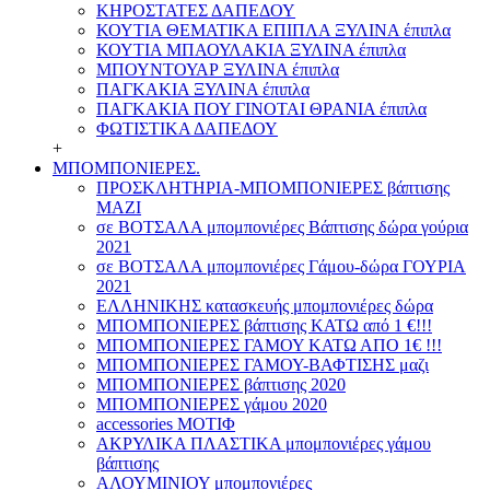
ΚΗΡΟΣΤΑΤΕΣ ΔΑΠΕΔΟΥ
ΚΟΥΤΙΑ ΘΕΜΑΤΙΚΑ ΕΠΙΠΛΑ ΞΥΛΙΝΑ έπιπλα
ΚΟΥΤΙΑ ΜΠΑΟΥΛΑΚΙΑ ΞΥΛΙΝΑ έπιπλα
ΜΠΟΥΝΤΟΥΑΡ ΞΥΛΙΝΑ έπιπλα
ΠΑΓΚΑΚΙΑ ΞΥΛΙΝΑ έπιπλα
ΠΑΓΚΑΚΙΑ ΠΟΥ ΓΙΝΟΤΑΙ ΘΡΑΝΙΑ έπιπλα
ΦΩΤΙΣΤΙΚΑ ΔΑΠΕΔΟΥ
+
ΜΠΟΜΠΟΝΙΕΡΕΣ.
ΠΡΟΣΚΛΗΤΗΡΙΑ-ΜΠΟΜΠΟΝΙΕΡΕΣ βάπτισης
ΜΑΖΙ
σε ΒΟΤΣΑΛΑ μπομπονιέρες Βάπτισης δώρα γούρια
2021
σε ΒΟΤΣΑΛΑ μπομπονιέρες Γάμου-δώρα ΓΟΥΡΙΑ
2021
ΕΛΛΗΝΙΚΗΣ κατασκευής μπομπονιέρες δώρα
ΜΠΟΜΠΟΝΙΕΡΕΣ βάπτισης ΚΑΤΩ από 1 €!!!
ΜΠΟΜΠΟΝΙΕΡΕΣ ΓΑΜΟΥ ΚΑΤΩ ΑΠΟ 1€ !!!
ΜΠΟΜΠΟΝΙΕΡΕΣ ΓΑΜΟΥ-ΒΑΦΤΙΣΗΣ μαζι
ΜΠΟΜΠΟΝΙΕΡΕΣ βάπτισης 2020
ΜΠΟΜΠΟΝΙΕΡΕΣ γάμου 2020
accessories ΜΟΤΙΦ
ΑΚΡΥΛΙΚΑ ΠΛΑΣΤΙΚΑ μπομπονιέρες γάμου
βάπτισης
ΑΛΟΥΜΙΝΙΟΥ μπομπονιέρες