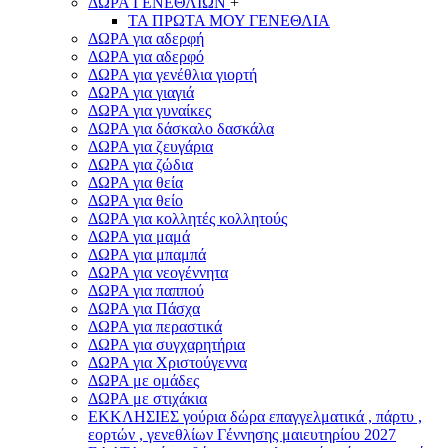
ΔΩΡΑ ΓΕΝΕΘΛΙΩΝ
+
ΤΑ ΠΡΩΤΑ ΜΟΥ ΓΕΝΕΘΛΙΑ
ΔΩΡΑ για αδερφή
ΔΩΡΑ για αδερφό
ΔΩΡΑ για γενέθλια γιορτή
ΔΩΡΑ για γιαγιά
ΔΩΡΑ για γυναίκες
ΔΩΡΑ για δάσκαλο δασκάλα
ΔΩΡΑ για ζευγάρια
ΔΩΡΑ για ζώδια
ΔΩΡΑ για θεία
ΔΩΡΑ για θείο
ΔΩΡΑ για κολλητές κολλητούς
ΔΩΡΑ για μαμά
ΔΩΡΑ για μπαμπά
ΔΩΡΑ για νεογέννητα
ΔΩΡΑ για παππού
ΔΩΡΑ για Πάσχα
ΔΩΡΑ για περαστικά
ΔΩΡΑ για συγχαρητήρια
ΔΩΡΑ για Χριστούγεννα
ΔΩΡΑ με ομάδες
ΔΩΡΑ με στιχάκια
ΕΚΚΛΗΣΙΕΣ γούρια δώρα επαγγελματικά , πάρτυ ,
εορτών , γενεθλίων Γέννησης μαιευτηρίου 2027