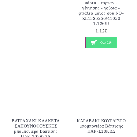
πάρτυ - εορτών -
γέννησης - γούρια -
φτιάξτο μόνος σου ΝΟ-
ZL13S5256/41050
1.12€!!!
1,12€
Καλάθι
ΒΑΤΡΑΧΑΚΙ ΚΛΑΚΕΤΑ
ΚΑΡΑΒΑΚΙ ΚΟΥΡΔΙΣΤΟ
ΣΑΠΟΥΝΟΦΟΥΣΚΕΣ
μπομπονιέρα Βάπτισης
μπομπονιέρα Βάπτισης
ΠΑΡ-Σ10ΚΒΔ
ΠΑΡ-205837Α