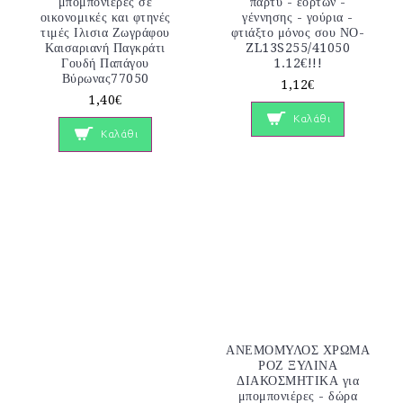
μπομπονιερες σε
πάρτυ - εορτών -
οικονομικές και φτηνές
γέννησης - γούρια -
τιμές Ιλισια Ζωγράφου
φτιάξτο μόνος σου ΝΟ-
Καισαριανή Παγκράτι
ZL13S255/41050
Γουδή Παπάγου
1.12€!!!
Βύρωνας77050
1,12€
1,40€
Καλάθι
Καλάθι
ΑΝΕΜΟΜΥΛΟΣ ΧΡΩΜΑ
ΡΟΖ ΞΥΛΙΝΑ
ΔΙΑΚΟΣΜΗΤΙΚΑ για
μπομπονιέρες - δώρα