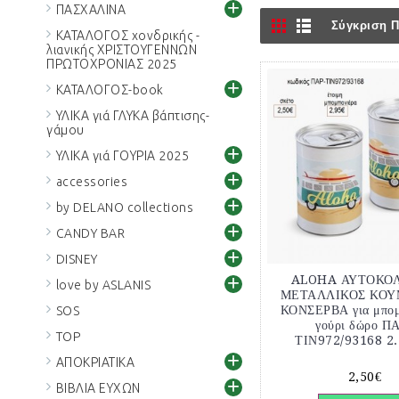
+
ΠΑΣΧΑΛΙΝΑ
Σύγκριση Π
ΚΑΤΑΛΟΓΟΣ χονδρικής -
λιανικής ΧΡΙΣΤΟΥΓΕΝΝΩΝ
ΠΡΩΤΟΧΡΟΝΙΑΣ 2025
+
ΚΑΤΑΛΟΓΟΣ-book
ΥΛΙΚΑ γιά ΓΛΥΚΑ βάπτισης-
γάμου
+
ΥΛΙΚΑ γιά ΓΟΥΡΙΑ 2025
+
accessories
+
by DELANO collections
+
CANDY BAR
+
DISNEY
+
ALOHA ΑΥΤΟΚΟ
love by ASLANIS
ΜΕΤΑΛΛΙΚΟΣ ΚΟΥ
ΚΟΝΣΕΡΒΑ για μπομ
SOS
γούρι δώρο Π
TOP
ΤΙΝ972/93168 2.
+
ΑΠΟΚΡΙΑΤΙΚΑ
2,50€
+
ΒΙΒΛΙΑ ΕΥΧΩΝ