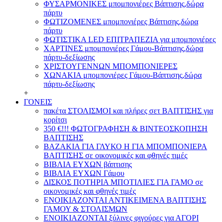
ΦΥΣΑΡΜΟΝΙΚΕΣ μπομπονιέρες Βάπτισης,δώρα
πάρτυ
ΦΩΤΙΖΟΜΕΝΕΣ μπομπονιέρες Βάπτισης,δώρα
πάρτυ
ΦΩΤΙΣΤΙΚΑ LED ΕΠΙΤΡΑΠΕΖΙΑ για μπομπονιέρες
ΧΑΡΤΙΝΕΣ μπομπονιέρες Γάμου-Βάπτισης,δώρα
πάρτυ-δεξίωσης
ΧΡΙΣΤΟΥΓΕΝΝΩΝ ΜΠΟΜΠΟΝΙΕΡΕΣ
ΧΩΝΑΚΙΑ μπομπονιέρες Γάμου-Βάπτισης,δώρα
πάρτυ-δεξίωσης
+
ΓΟΝΕΙΣ
πακέτα ΣΤΟΛΙΣΜΟΙ και πλήρες σετ ΒΑΠΤΙΣΗΣ για
κορίτσι
350 €!!! ΦΩΤΟΓΡΑΦΗΣΗ & ΒΙΝΤΕΟΣΚΟΠΗΣΗ
ΒΑΠΤΙΣΗΣ
ΒΑΖΑΚΙΑ ΓΙΑ ΓΛΥΚΟ Η ΓΙΑ ΜΠΟΜΠΟΝΙΕΡΑ
ΒΑΠΤΙΣΗΣ σε οικονομικές και φθηνές τιμές
ΒΙΒΛΙΑ ΕΥΧΩΝ βάπτισης
ΒΙΒΛΙΑ ΕΥΧΩΝ Γάμου
ΔΙΣΚΟΣ ΠΟΤΗΡΙΑ ΜΠΟΤΙΛΙΕΣ ΓΙΑ ΓΑΜΟ σε
οικονομικές και φθηνές τιμές
ΕΝΟΙΚΙΑΖΟΝΤΑΙ ΑΝΤΙΚΕΙΜΕΝΑ ΒΑΠΤΙΣΗΣ
ΓΑΜΟΥ & ΣΤΟΛΙΣΜΩΝ
ΕΝΟΙΚΙΑΖΟΝΤΑΙ ξύλινες φιγούρες για ΑΓΟΡΙ