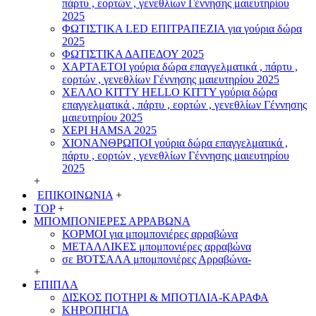
πάρτυ , εορτών , γενεθλίων Γέννησης μαιευτηρίου
2025
ΦΩΤΙΣΤΙΚΑ LED ΕΠΙΤΡΑΠΕΖΙΑ για γούρια δώρα
2025
ΦΩΤΙΣΤΙΚΑ ΔΑΠΕΔΟΥ 2025
ΧΑΡΤΑΕΤΟI γούρια δώρα επαγγελματικά , πάρτυ ,
εορτών , γενεθλίων Γέννησης μαιευτηρίου 2025
ΧΕΛΛΟ ΚΙΤΤΥ HELLO KITTY γούρια δώρα
επαγγελματικά , πάρτυ , εορτών , γενεθλίων Γέννησης
μαιευτηρίου 2025
ΧΕΡΙ HAMSA 2025
ΧΙΟΝΑΝΘΡΩΠΟΙ γούρια δώρα επαγγελματικά ,
πάρτυ , εορτών , γενεθλίων Γέννησης μαιευτηρίου
2025
+
ΕΠΙΚΟΙΝΩΝΙΑ
+
TOP
+
ΜΠΟΜΠΟΝΙΕΡΕΣ ΑΡΡΑΒΩΝΑ
ΚΟΡΜΟΙ για μπομπονιέρες αρραβώνα
ΜΕΤΑΛΛΙΚΕΣ μπομπονιέρες αρραβώνα
σε ΒΌΤΣΑΛΑ μπομπονιέρες Αρραβώνα-
+
ΕΠΙΠΛΑ
ΔΙΣΚΟΣ ΠΟΤΗΡΙ & ΜΠΟΤΙΛΙΑ-ΚΑΡΑΦΑ
ΚΗΡΟΠΗΓΙΑ