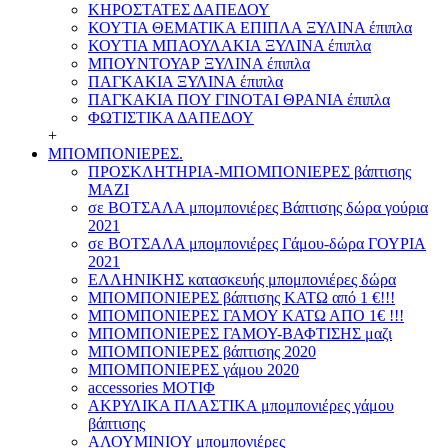
ΚΗΡΟΣΤΑΤΕΣ ΔΑΠΕΔΟΥ
ΚΟΥΤΙΑ ΘΕΜΑΤΙΚΑ ΕΠΙΠΛΑ ΞΥΛΙΝΑ έπιπλα
ΚΟΥΤΙΑ ΜΠΑΟΥΛΑΚΙΑ ΞΥΛΙΝΑ έπιπλα
ΜΠΟΥΝΤΟΥΑΡ ΞΥΛΙΝΑ έπιπλα
ΠΑΓΚΑΚΙΑ ΞΥΛΙΝΑ έπιπλα
ΠΑΓΚΑΚΙΑ ΠΟΥ ΓΙΝΟΤΑΙ ΘΡΑΝΙΑ έπιπλα
ΦΩΤΙΣΤΙΚΑ ΔΑΠΕΔΟΥ
+
ΜΠΟΜΠΟΝΙΕΡΕΣ.
ΠΡΟΣΚΛΗΤΗΡΙΑ-ΜΠΟΜΠΟΝΙΕΡΕΣ βάπτισης
ΜΑΖΙ
σε ΒΟΤΣΑΛΑ μπομπονιέρες Βάπτισης δώρα γούρια
2021
σε ΒΟΤΣΑΛΑ μπομπονιέρες Γάμου-δώρα ΓΟΥΡΙΑ
2021
ΕΛΛΗΝΙΚΗΣ κατασκευής μπομπονιέρες δώρα
ΜΠΟΜΠΟΝΙΕΡΕΣ βάπτισης ΚΑΤΩ από 1 €!!!
ΜΠΟΜΠΟΝΙΕΡΕΣ ΓΑΜΟΥ ΚΑΤΩ ΑΠΟ 1€ !!!
ΜΠΟΜΠΟΝΙΕΡΕΣ ΓΑΜΟΥ-ΒΑΦΤΙΣΗΣ μαζι
ΜΠΟΜΠΟΝΙΕΡΕΣ βάπτισης 2020
ΜΠΟΜΠΟΝΙΕΡΕΣ γάμου 2020
accessories ΜΟΤΙΦ
ΑΚΡΥΛΙΚΑ ΠΛΑΣΤΙΚΑ μπομπονιέρες γάμου
βάπτισης
ΑΛΟΥΜΙΝΙΟΥ μπομπονιέρες