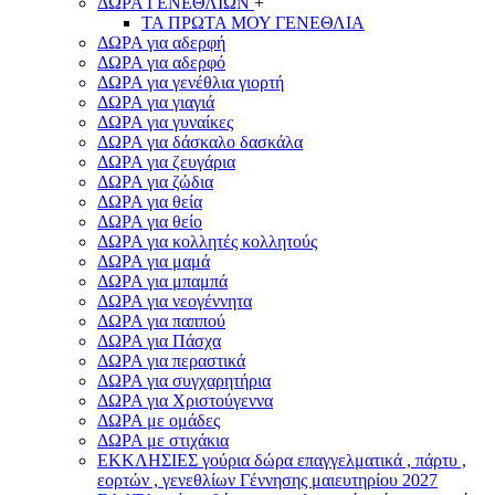
ΔΩΡΑ ΓΕΝΕΘΛΙΩΝ
+
ΤΑ ΠΡΩΤΑ ΜΟΥ ΓΕΝΕΘΛΙΑ
ΔΩΡΑ για αδερφή
ΔΩΡΑ για αδερφό
ΔΩΡΑ για γενέθλια γιορτή
ΔΩΡΑ για γιαγιά
ΔΩΡΑ για γυναίκες
ΔΩΡΑ για δάσκαλο δασκάλα
ΔΩΡΑ για ζευγάρια
ΔΩΡΑ για ζώδια
ΔΩΡΑ για θεία
ΔΩΡΑ για θείο
ΔΩΡΑ για κολλητές κολλητούς
ΔΩΡΑ για μαμά
ΔΩΡΑ για μπαμπά
ΔΩΡΑ για νεογέννητα
ΔΩΡΑ για παππού
ΔΩΡΑ για Πάσχα
ΔΩΡΑ για περαστικά
ΔΩΡΑ για συγχαρητήρια
ΔΩΡΑ για Χριστούγεννα
ΔΩΡΑ με ομάδες
ΔΩΡΑ με στιχάκια
ΕΚΚΛΗΣΙΕΣ γούρια δώρα επαγγελματικά , πάρτυ ,
εορτών , γενεθλίων Γέννησης μαιευτηρίου 2027