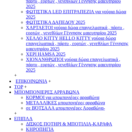
πάρτυ , εορτών , γενεθλίων Γέννησης μαιευτηρίου
2025
ΦΩΤΙΣΤΙΚΑ LED ΕΠΙΤΡΑΠΕΖΙΑ για γούρια δώρα
2025
ΦΩΤΙΣΤΙΚΑ ΔΑΠΕΔΟΥ 2025
ΧΑΡΤΑΕΤΟI γούρια δώρα επαγγελματικά , πάρτυ ,
εορτών , γενεθλίων Γέννησης μαιευτηρίου 2025
ΧΕΛΛΟ ΚΙΤΤΥ HELLO KITTY γούρια δώρα
επαγγελματικά , πάρτυ , εορτών , γενεθλίων Γέννησης
μαιευτηρίου 2025
ΧΕΡΙ HAMSA 2025
ΧΙΟΝΑΝΘΡΩΠΟΙ γούρια δώρα επαγγελματικά ,
πάρτυ , εορτών , γενεθλίων Γέννησης μαιευτηρίου
2025
+
ΕΠΙΚΟΙΝΩΝΙΑ
+
TOP
+
ΜΠΟΜΠΟΝΙΕΡΕΣ ΑΡΡΑΒΩΝΑ
ΚΟΡΜΟΙ για μπομπονιέρες αρραβώνα
ΜΕΤΑΛΛΙΚΕΣ μπομπονιέρες αρραβώνα
σε ΒΌΤΣΑΛΑ μπομπονιέρες Αρραβώνα-
+
ΕΠΙΠΛΑ
ΔΙΣΚΟΣ ΠΟΤΗΡΙ & ΜΠΟΤΙΛΙΑ-ΚΑΡΑΦΑ
ΚΗΡΟΠΗΓΙΑ