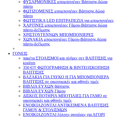
ΦΥΣΑΡΜΟΝΙΚΕΣ μπομπονιέρες Βάπτισης,δώρα
πάρτυ
ΦΩΤΙΖΟΜΕΝΕΣ μπομπονιέρες Βάπτισης,δώρα
πάρτυ
ΦΩΤΙΣΤΙΚΑ LED ΕΠΙΤΡΑΠΕΖΙΑ για μπομπονιέρες
ΧΑΡΤΙΝΕΣ μπομπονιέρες Γάμου-Βάπτισης,δώρα
πάρτυ-δεξίωσης
ΧΡΙΣΤΟΥΓΕΝΝΩΝ ΜΠΟΜΠΟΝΙΕΡΕΣ
ΧΩΝΑΚΙΑ μπομπονιέρες Γάμου-Βάπτισης,δώρα
πάρτυ-δεξίωσης
+
ΓΟΝΕΙΣ
πακέτα ΣΤΟΛΙΣΜΟΙ και πλήρες σετ ΒΑΠΤΙΣΗΣ για
κορίτσι
350 €!!! ΦΩΤΟΓΡΑΦΗΣΗ & ΒΙΝΤΕΟΣΚΟΠΗΣΗ
ΒΑΠΤΙΣΗΣ
ΒΑΖΑΚΙΑ ΓΙΑ ΓΛΥΚΟ Η ΓΙΑ ΜΠΟΜΠΟΝΙΕΡΑ
ΒΑΠΤΙΣΗΣ σε οικονομικές και φθηνές τιμές
ΒΙΒΛΙΑ ΕΥΧΩΝ βάπτισης
ΒΙΒΛΙΑ ΕΥΧΩΝ Γάμου
ΔΙΣΚΟΣ ΠΟΤΗΡΙΑ ΜΠΟΤΙΛΙΕΣ ΓΙΑ ΓΑΜΟ σε
οικονομικές και φθηνές τιμές
ΕΝΟΙΚΙΑΖΟΝΤΑΙ ΑΝΤΙΚΕΙΜΕΝΑ ΒΑΠΤΙΣΗΣ
ΓΑΜΟΥ & ΣΤΟΛΙΣΜΩΝ
ΕΝΟΙΚΙΑΖΟΝΤΑΙ ξύλινες φιγούρες για ΑΓΟΡΙ