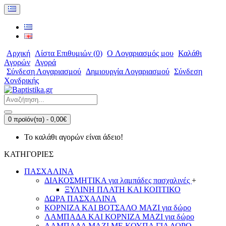
Αρχική
Λίστα Επιθυμιών (
0
)
O Λογαριασμός μου
Καλάθι
Αγορών
Αγορά
Σύνδεση Λογαριασμού
Δημιουργία Λογαριασμού
Σύνδεση
Χονδρικής
0 προϊόν(τα) - 0,00€
Το καλάθι αγορών είναι άδειο!
ΚΑΤΗΓΟΡΙΕΣ
ΠΑΣΧΑΛΙΝΑ
ΔΙΑΚΟΣΜΗΤΙΚΑ για λαμπάδες πασχαλινές
+
ΞΥΛΙΝΗ ΠΛΑΤΗ ΚΑΙ ΚΟΠΤΙΚΟ
ΔΩΡΑ ΠΑΣΧΑΛΙΝΑ
ΚΟΡΝΙΖΑ ΚΑΙ ΒΟΤΣΑΛΟ ΜΑΖΙ για δώρο
ΛΑΜΠΑΔΑ ΚΑΙ ΚΟΡΝΙΖΑ ΜΑΖΙ για δώρο
ΛΑΜΠΑΔΑ ΜΑΖΙ ΜΕ ΚΟΥΠΑ ΓΙΑ ΔΩΡΟ