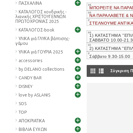
+
ΠΑΣΧΑΛΙΝΑ
ΜΠΟΡΕΙΤΕ ΝΑ ΠΑΡΑ
ΚΑΤΑΛΟΓΟΣ χονδρικής -
ΝΑ ΠΑΡΑΛΑΒΕΤΕ & 
λιανικής ΧΡΙΣΤΟΥΓΕΝΝΩΝ
ΠΡΩΤΟΧΡΟΝΙΑΣ 2025
ΣΤΕΛΝΟΥΜΕ ΑΝΤΙΚ
+
ΚΑΤΑΛΟΓΟΣ-book
1) ΚΑΤΑΣΤΗΜΑ ''ΕΠΙ
ΥΛΙΚΑ γιά ΓΛΥΚΑ βάπτισης-
ΣΑΒΒΑΤΟ 10.00-21.
γάμου
2) ΚΑΤΑΣΤΗΜΑ ''ΕΠΙ
+
ΥΛΙΚΑ γιά ΓΟΥΡΙΑ 2025
Σάββατο 9.30-15.00
+
accessories
+
by DELANO collections
Σύγκριση Π
+
CANDY BAR
+
DISNEY
+
love by ASLANIS
SOS
TOP
+
ΑΠΟΚΡΙΑΤΙΚΑ
+
ΒΙΒΛΙΑ ΕΥΧΩΝ