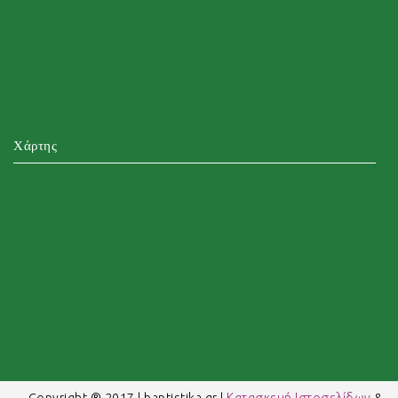
Χάρτης
Copyright ® 2017 | baptistika.gr |
Κατασκευή Ιστοσελίδων
&