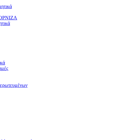
ητικά
ΟΡΝΙΖΑ
τικά
κά
ιμές
ερωτευμένων