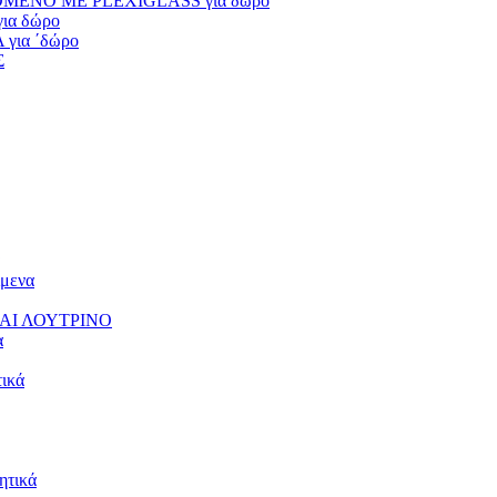
ΕΝΟ ΜΕ PLEXIGLASS για δώρο
α δώρο
ια ΄δώρο
Σ
μενα
ΑΙ ΛΟΥΤΡΙΝΟ
α
ικά
τικά