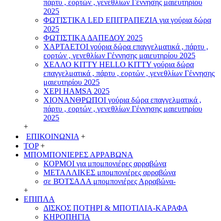
πάρτυ , εορτών , γενεθλίων Γέννησης μαιευτηρίου
2025
ΦΩΤΙΣΤΙΚΑ LED ΕΠΙΤΡΑΠΕΖΙΑ για γούρια δώρα
2025
ΦΩΤΙΣΤΙΚΑ ΔΑΠΕΔΟΥ 2025
ΧΑΡΤΑΕΤΟI γούρια δώρα επαγγελματικά , πάρτυ ,
εορτών , γενεθλίων Γέννησης μαιευτηρίου 2025
ΧΕΛΛΟ ΚΙΤΤΥ HELLO KITTY γούρια δώρα
επαγγελματικά , πάρτυ , εορτών , γενεθλίων Γέννησης
μαιευτηρίου 2025
ΧΕΡΙ HAMSA 2025
ΧΙΟΝΑΝΘΡΩΠΟΙ γούρια δώρα επαγγελματικά ,
πάρτυ , εορτών , γενεθλίων Γέννησης μαιευτηρίου
2025
+
ΕΠΙΚΟΙΝΩΝΙΑ
+
TOP
+
ΜΠΟΜΠΟΝΙΕΡΕΣ ΑΡΡΑΒΩΝΑ
ΚΟΡΜΟΙ για μπομπονιέρες αρραβώνα
ΜΕΤΑΛΛΙΚΕΣ μπομπονιέρες αρραβώνα
σε ΒΌΤΣΑΛΑ μπομπονιέρες Αρραβώνα-
+
ΕΠΙΠΛΑ
ΔΙΣΚΟΣ ΠΟΤΗΡΙ & ΜΠΟΤΙΛΙΑ-ΚΑΡΑΦΑ
ΚΗΡΟΠΗΓΙΑ