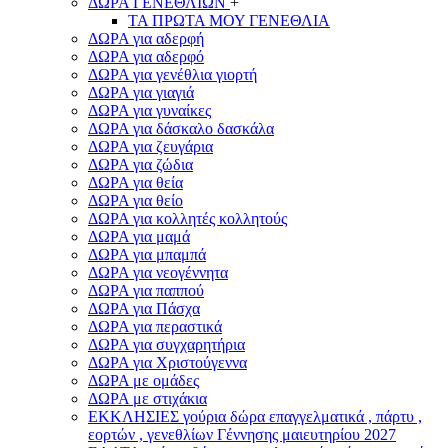
ΔΩΡΑ ΓΕΝΕΘΛΙΩΝ
+
ΤΑ ΠΡΩΤΑ ΜΟΥ ΓΕΝΕΘΛΙΑ
ΔΩΡΑ για αδερφή
ΔΩΡΑ για αδερφό
ΔΩΡΑ για γενέθλια γιορτή
ΔΩΡΑ για γιαγιά
ΔΩΡΑ για γυναίκες
ΔΩΡΑ για δάσκαλο δασκάλα
ΔΩΡΑ για ζευγάρια
ΔΩΡΑ για ζώδια
ΔΩΡΑ για θεία
ΔΩΡΑ για θείο
ΔΩΡΑ για κολλητές κολλητούς
ΔΩΡΑ για μαμά
ΔΩΡΑ για μπαμπά
ΔΩΡΑ για νεογέννητα
ΔΩΡΑ για παππού
ΔΩΡΑ για Πάσχα
ΔΩΡΑ για περαστικά
ΔΩΡΑ για συγχαρητήρια
ΔΩΡΑ για Χριστούγεννα
ΔΩΡΑ με ομάδες
ΔΩΡΑ με στιχάκια
ΕΚΚΛΗΣΙΕΣ γούρια δώρα επαγγελματικά , πάρτυ ,
εορτών , γενεθλίων Γέννησης μαιευτηρίου 2027