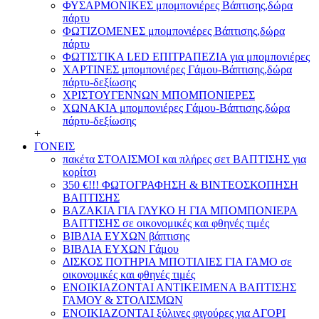
ΦΥΣΑΡΜΟΝΙΚΕΣ μπομπονιέρες Βάπτισης,δώρα
πάρτυ
ΦΩΤΙΖΟΜΕΝΕΣ μπομπονιέρες Βάπτισης,δώρα
πάρτυ
ΦΩΤΙΣΤΙΚΑ LED ΕΠΙΤΡΑΠΕΖΙΑ για μπομπονιέρες
ΧΑΡΤΙΝΕΣ μπομπονιέρες Γάμου-Βάπτισης,δώρα
πάρτυ-δεξίωσης
ΧΡΙΣΤΟΥΓΕΝΝΩΝ ΜΠΟΜΠΟΝΙΕΡΕΣ
ΧΩΝΑΚΙΑ μπομπονιέρες Γάμου-Βάπτισης,δώρα
πάρτυ-δεξίωσης
+
ΓΟΝΕΙΣ
πακέτα ΣΤΟΛΙΣΜΟΙ και πλήρες σετ ΒΑΠΤΙΣΗΣ για
κορίτσι
350 €!!! ΦΩΤΟΓΡΑΦΗΣΗ & ΒΙΝΤΕΟΣΚΟΠΗΣΗ
ΒΑΠΤΙΣΗΣ
ΒΑΖΑΚΙΑ ΓΙΑ ΓΛΥΚΟ Η ΓΙΑ ΜΠΟΜΠΟΝΙΕΡΑ
ΒΑΠΤΙΣΗΣ σε οικονομικές και φθηνές τιμές
ΒΙΒΛΙΑ ΕΥΧΩΝ βάπτισης
ΒΙΒΛΙΑ ΕΥΧΩΝ Γάμου
ΔΙΣΚΟΣ ΠΟΤΗΡΙΑ ΜΠΟΤΙΛΙΕΣ ΓΙΑ ΓΑΜΟ σε
οικονομικές και φθηνές τιμές
ΕΝΟΙΚΙΑΖΟΝΤΑΙ ΑΝΤΙΚΕΙΜΕΝΑ ΒΑΠΤΙΣΗΣ
ΓΑΜΟΥ & ΣΤΟΛΙΣΜΩΝ
ΕΝΟΙΚΙΑΖΟΝΤΑΙ ξύλινες φιγούρες για ΑΓΟΡΙ