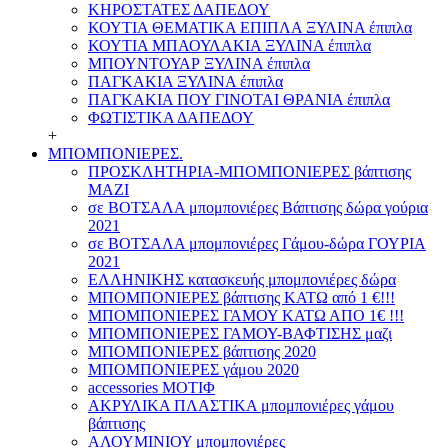
ΚΗΡΟΣΤΑΤΕΣ ΔΑΠΕΔΟΥ
ΚΟΥΤΙΑ ΘΕΜΑΤΙΚΑ ΕΠΙΠΛΑ ΞΥΛΙΝΑ έπιπλα
ΚΟΥΤΙΑ ΜΠΑΟΥΛΑΚΙΑ ΞΥΛΙΝΑ έπιπλα
ΜΠΟΥΝΤΟΥΑΡ ΞΥΛΙΝΑ έπιπλα
ΠΑΓΚΑΚΙΑ ΞΥΛΙΝΑ έπιπλα
ΠΑΓΚΑΚΙΑ ΠΟΥ ΓΙΝΟΤΑΙ ΘΡΑΝΙΑ έπιπλα
ΦΩΤΙΣΤΙΚΑ ΔΑΠΕΔΟΥ
+
ΜΠΟΜΠΟΝΙΕΡΕΣ.
ΠΡΟΣΚΛΗΤΗΡΙΑ-ΜΠΟΜΠΟΝΙΕΡΕΣ βάπτισης
ΜΑΖΙ
σε ΒΟΤΣΑΛΑ μπομπονιέρες Βάπτισης δώρα γούρια
2021
σε ΒΟΤΣΑΛΑ μπομπονιέρες Γάμου-δώρα ΓΟΥΡΙΑ
2021
ΕΛΛΗΝΙΚΗΣ κατασκευής μπομπονιέρες δώρα
ΜΠΟΜΠΟΝΙΕΡΕΣ βάπτισης ΚΑΤΩ από 1 €!!!
ΜΠΟΜΠΟΝΙΕΡΕΣ ΓΑΜΟΥ ΚΑΤΩ ΑΠΟ 1€ !!!
ΜΠΟΜΠΟΝΙΕΡΕΣ ΓΑΜΟΥ-ΒΑΦΤΙΣΗΣ μαζι
ΜΠΟΜΠΟΝΙΕΡΕΣ βάπτισης 2020
ΜΠΟΜΠΟΝΙΕΡΕΣ γάμου 2020
accessories ΜΟΤΙΦ
ΑΚΡΥΛΙΚΑ ΠΛΑΣΤΙΚΑ μπομπονιέρες γάμου
βάπτισης
ΑΛΟΥΜΙΝΙΟΥ μπομπονιέρες