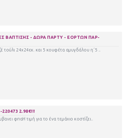
Σ ΒΑΠΤΙΣΗΣ - ΔΩΡΑ ΠΑΡΤΥ - ΕΟΡΤΩΝ ΠΑΡ-
έ τούλι 24χ24εκ. και 5 κουφέτα αμυγδάλου η΄5 ..
220473 2.98€!!!
ανει φπαΗ τιμή για το ένα τεμάχιο κοστίζει..