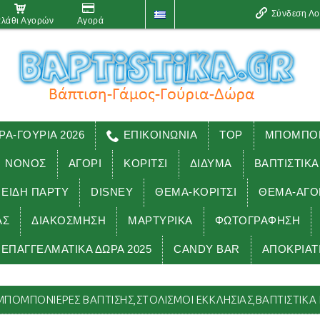
Σύνδεση Λ
λάθι Αγορών
Αγορά
ΡΑ-ΓΟΥΡΙΑ 2026
ΕΠΙΚΟΙΝΩΝΙΑ
TOP
ΜΠΟΜΠΟΝ
ΝΟΝΟΣ
ΑΓΟΡΙ
ΚΟΡΙΤΣΙ
ΔΙΔΥΜΑ
ΒΑΠΤΙΣΤΙΚΑ
 ΕΊΔΗ ΠΑΡΤΥ
DISNEY
ΘΕΜΑ-ΚΟΡΙΤΣΙ
ΘΕΜΑ-ΑΓΟ
ΑΣ
ΔΙΑΚΟΣΜΗΣΗ
ΜΑΡΤΥΡΙΚΑ
ΦΩΤΟΓΡΑΦΗΣΗ
ΕΠΑΓΓΕΛΜΑΤΙΚΑ ΔΩΡΑ 2025
CANDY BAR
ΑΠΟΚΡΙΑΤ
ΦΡΟΥΤΑ μπομπονιέρες βάπτισης,στολισμοί εκκλησίας,βαπτιστικά
ΠΟΜΠΟΝΙΈΡΕΣ ΒΆΠΤΙΣΗΣ,ΣΤΟΛΙΣΜΟΊ ΕΚΚΛΗΣΊΑΣ,ΒΑΠΤΙΣΤΙΚΆ 