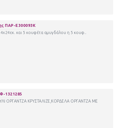
ης ΠΑΡ-Ε300093Κ
 24χ24εκ. και 5 κουφέτα αμυγδάλου η 5 κουφ..
Φ-1321285
ΥΛΙ ΟΡΓΑΝΤΖΑ ΚΡΥΣΤΑΛΙΖΕ,ΚΟΡΔΕΛΑ ΟΡΓΑΝΤΖΑ ΜΕ