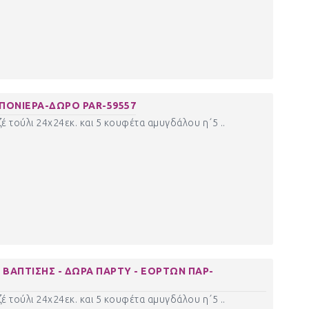
ΠΟΝΙΕΡΑ-ΔΩΡΟ PAR-59557
έ τούλι 24χ24εκ. και 5 κουφέτα αμυγδάλου η΄5 ..
ΒΑΠΤΙΣΗΣ - ΔΩΡΑ ΠΑΡΤΥ - ΕΟΡΤΩΝ ΠΑΡ-
έ τούλι 24χ24εκ. και 5 κουφέτα αμυγδάλου η΄5 ..