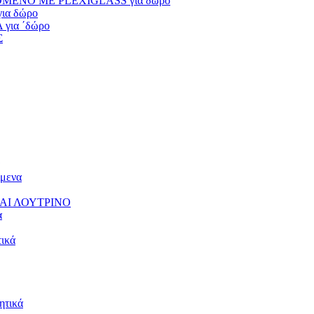
ΕΝΟ ΜΕ PLEXIGLASS για δώρο
α δώρο
ια ΄δώρο
Σ
μενα
ΑΙ ΛΟΥΤΡΙΝΟ
α
ικά
τικά