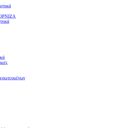
ητικά
ΟΡΝΙΖΑ
τικά
κά
ιμές
ερωτευμένων