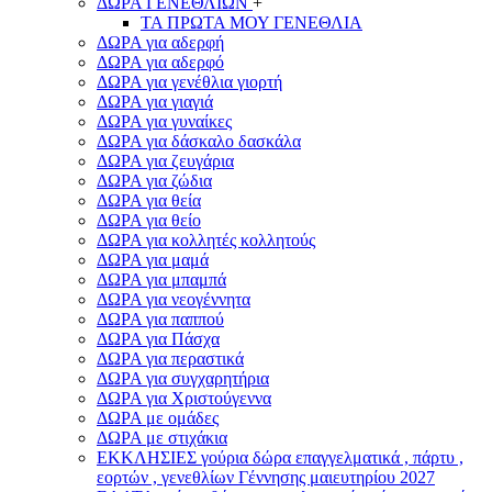
ΔΩΡΑ ΓΕΝΕΘΛΙΩΝ
+
ΤΑ ΠΡΩΤΑ ΜΟΥ ΓΕΝΕΘΛΙΑ
ΔΩΡΑ για αδερφή
ΔΩΡΑ για αδερφό
ΔΩΡΑ για γενέθλια γιορτή
ΔΩΡΑ για γιαγιά
ΔΩΡΑ για γυναίκες
ΔΩΡΑ για δάσκαλο δασκάλα
ΔΩΡΑ για ζευγάρια
ΔΩΡΑ για ζώδια
ΔΩΡΑ για θεία
ΔΩΡΑ για θείο
ΔΩΡΑ για κολλητές κολλητούς
ΔΩΡΑ για μαμά
ΔΩΡΑ για μπαμπά
ΔΩΡΑ για νεογέννητα
ΔΩΡΑ για παππού
ΔΩΡΑ για Πάσχα
ΔΩΡΑ για περαστικά
ΔΩΡΑ για συγχαρητήρια
ΔΩΡΑ για Χριστούγεννα
ΔΩΡΑ με ομάδες
ΔΩΡΑ με στιχάκια
ΕΚΚΛΗΣΙΕΣ γούρια δώρα επαγγελματικά , πάρτυ ,
εορτών , γενεθλίων Γέννησης μαιευτηρίου 2027