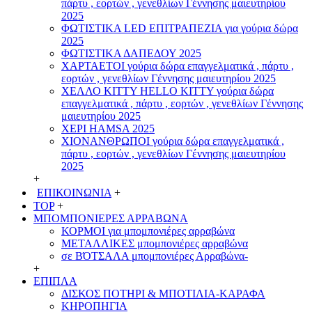
πάρτυ , εορτών , γενεθλίων Γέννησης μαιευτηρίου
2025
ΦΩΤΙΣΤΙΚΑ LED ΕΠΙΤΡΑΠΕΖΙΑ για γούρια δώρα
2025
ΦΩΤΙΣΤΙΚΑ ΔΑΠΕΔΟΥ 2025
ΧΑΡΤΑΕΤΟI γούρια δώρα επαγγελματικά , πάρτυ ,
εορτών , γενεθλίων Γέννησης μαιευτηρίου 2025
ΧΕΛΛΟ ΚΙΤΤΥ HELLO KITTY γούρια δώρα
επαγγελματικά , πάρτυ , εορτών , γενεθλίων Γέννησης
μαιευτηρίου 2025
ΧΕΡΙ HAMSA 2025
ΧΙΟΝΑΝΘΡΩΠΟΙ γούρια δώρα επαγγελματικά ,
πάρτυ , εορτών , γενεθλίων Γέννησης μαιευτηρίου
2025
+
ΕΠΙΚΟΙΝΩΝΙΑ
+
TOP
+
ΜΠΟΜΠΟΝΙΕΡΕΣ ΑΡΡΑΒΩΝΑ
ΚΟΡΜΟΙ για μπομπονιέρες αρραβώνα
ΜΕΤΑΛΛΙΚΕΣ μπομπονιέρες αρραβώνα
σε ΒΌΤΣΑΛΑ μπομπονιέρες Αρραβώνα-
+
ΕΠΙΠΛΑ
ΔΙΣΚΟΣ ΠΟΤΗΡΙ & ΜΠΟΤΙΛΙΑ-ΚΑΡΑΦΑ
ΚΗΡΟΠΗΓΙΑ