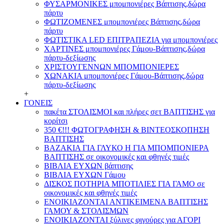
ΦΥΣΑΡΜΟΝΙΚΕΣ μπομπονιέρες Βάπτισης,δώρα
πάρτυ
ΦΩΤΙΖΟΜΕΝΕΣ μπομπονιέρες Βάπτισης,δώρα
πάρτυ
ΦΩΤΙΣΤΙΚΑ LED ΕΠΙΤΡΑΠΕΖΙΑ για μπομπονιέρες
ΧΑΡΤΙΝΕΣ μπομπονιέρες Γάμου-Βάπτισης,δώρα
πάρτυ-δεξίωσης
ΧΡΙΣΤΟΥΓΕΝΝΩΝ ΜΠΟΜΠΟΝΙΕΡΕΣ
ΧΩΝΑΚΙΑ μπομπονιέρες Γάμου-Βάπτισης,δώρα
πάρτυ-δεξίωσης
+
ΓΟΝΕΙΣ
πακέτα ΣΤΟΛΙΣΜΟΙ και πλήρες σετ ΒΑΠΤΙΣΗΣ για
κορίτσι
350 €!!! ΦΩΤΟΓΡΑΦΗΣΗ & ΒΙΝΤΕΟΣΚΟΠΗΣΗ
ΒΑΠΤΙΣΗΣ
ΒΑΖΑΚΙΑ ΓΙΑ ΓΛΥΚΟ Η ΓΙΑ ΜΠΟΜΠΟΝΙΕΡΑ
ΒΑΠΤΙΣΗΣ σε οικονομικές και φθηνές τιμές
ΒΙΒΛΙΑ ΕΥΧΩΝ βάπτισης
ΒΙΒΛΙΑ ΕΥΧΩΝ Γάμου
ΔΙΣΚΟΣ ΠΟΤΗΡΙΑ ΜΠΟΤΙΛΙΕΣ ΓΙΑ ΓΑΜΟ σε
οικονομικές και φθηνές τιμές
ΕΝΟΙΚΙΑΖΟΝΤΑΙ ΑΝΤΙΚΕΙΜΕΝΑ ΒΑΠΤΙΣΗΣ
ΓΑΜΟΥ & ΣΤΟΛΙΣΜΩΝ
ΕΝΟΙΚΙΑΖΟΝΤΑΙ ξύλινες φιγούρες για ΑΓΟΡΙ