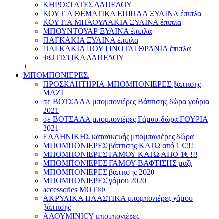
ΚΗΡΟΣΤΑΤΕΣ ΔΑΠΕΔΟΥ
ΚΟΥΤΙΑ ΘΕΜΑΤΙΚΑ ΕΠΙΠΛΑ ΞΥΛΙΝΑ έπιπλα
ΚΟΥΤΙΑ ΜΠΑΟΥΛΑΚΙΑ ΞΥΛΙΝΑ έπιπλα
ΜΠΟΥΝΤΟΥΑΡ ΞΥΛΙΝΑ έπιπλα
ΠΑΓΚΑΚΙΑ ΞΥΛΙΝΑ έπιπλα
ΠΑΓΚΑΚΙΑ ΠΟΥ ΓΙΝΟΤΑΙ ΘΡΑΝΙΑ έπιπλα
ΦΩΤΙΣΤΙΚΑ ΔΑΠΕΔΟΥ
+
ΜΠΟΜΠΟΝΙΕΡΕΣ.
ΠΡΟΣΚΛΗΤΗΡΙΑ-ΜΠΟΜΠΟΝΙΕΡΕΣ βάπτισης
ΜΑΖΙ
σε ΒΟΤΣΑΛΑ μπομπονιέρες Βάπτισης δώρα γούρια
2021
σε ΒΟΤΣΑΛΑ μπομπονιέρες Γάμου-δώρα ΓΟΥΡΙΑ
2021
ΕΛΛΗΝΙΚΗΣ κατασκευής μπομπονιέρες δώρα
ΜΠΟΜΠΟΝΙΕΡΕΣ βάπτισης ΚΑΤΩ από 1 €!!!
ΜΠΟΜΠΟΝΙΕΡΕΣ ΓΑΜΟΥ ΚΑΤΩ ΑΠΟ 1€ !!!
ΜΠΟΜΠΟΝΙΕΡΕΣ ΓΑΜΟΥ-ΒΑΦΤΙΣΗΣ μαζι
ΜΠΟΜΠΟΝΙΕΡΕΣ βάπτισης 2020
ΜΠΟΜΠΟΝΙΕΡΕΣ γάμου 2020
accessories ΜΟΤΙΦ
ΑΚΡΥΛΙΚΑ ΠΛΑΣΤΙΚΑ μπομπονιέρες γάμου
βάπτισης
ΑΛΟΥΜΙΝΙΟΥ μπομπονιέρες