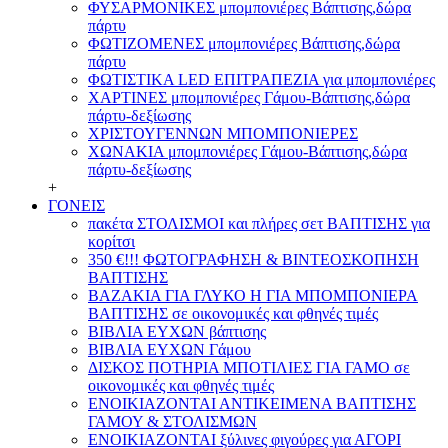
ΦΥΣΑΡΜΟΝΙΚΕΣ μπομπονιέρες Βάπτισης,δώρα
πάρτυ
ΦΩΤΙΖΟΜΕΝΕΣ μπομπονιέρες Βάπτισης,δώρα
πάρτυ
ΦΩΤΙΣΤΙΚΑ LED ΕΠΙΤΡΑΠΕΖΙΑ για μπομπονιέρες
ΧΑΡΤΙΝΕΣ μπομπονιέρες Γάμου-Βάπτισης,δώρα
πάρτυ-δεξίωσης
ΧΡΙΣΤΟΥΓΕΝΝΩΝ ΜΠΟΜΠΟΝΙΕΡΕΣ
ΧΩΝΑΚΙΑ μπομπονιέρες Γάμου-Βάπτισης,δώρα
πάρτυ-δεξίωσης
+
ΓΟΝΕΙΣ
πακέτα ΣΤΟΛΙΣΜΟΙ και πλήρες σετ ΒΑΠΤΙΣΗΣ για
κορίτσι
350 €!!! ΦΩΤΟΓΡΑΦΗΣΗ & ΒΙΝΤΕΟΣΚΟΠΗΣΗ
ΒΑΠΤΙΣΗΣ
ΒΑΖΑΚΙΑ ΓΙΑ ΓΛΥΚΟ Η ΓΙΑ ΜΠΟΜΠΟΝΙΕΡΑ
ΒΑΠΤΙΣΗΣ σε οικονομικές και φθηνές τιμές
ΒΙΒΛΙΑ ΕΥΧΩΝ βάπτισης
ΒΙΒΛΙΑ ΕΥΧΩΝ Γάμου
ΔΙΣΚΟΣ ΠΟΤΗΡΙΑ ΜΠΟΤΙΛΙΕΣ ΓΙΑ ΓΑΜΟ σε
οικονομικές και φθηνές τιμές
ΕΝΟΙΚΙΑΖΟΝΤΑΙ ΑΝΤΙΚΕΙΜΕΝΑ ΒΑΠΤΙΣΗΣ
ΓΑΜΟΥ & ΣΤΟΛΙΣΜΩΝ
ΕΝΟΙΚΙΑΖΟΝΤΑΙ ξύλινες φιγούρες για ΑΓΟΡΙ