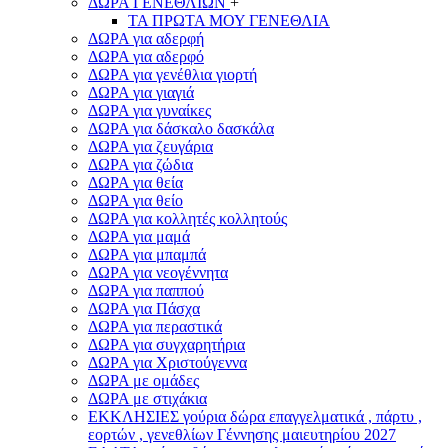
ΔΩΡΑ ΓΕΝΕΘΛΙΩΝ
+
ΤΑ ΠΡΩΤΑ ΜΟΥ ΓΕΝΕΘΛΙΑ
ΔΩΡΑ για αδερφή
ΔΩΡΑ για αδερφό
ΔΩΡΑ για γενέθλια γιορτή
ΔΩΡΑ για γιαγιά
ΔΩΡΑ για γυναίκες
ΔΩΡΑ για δάσκαλο δασκάλα
ΔΩΡΑ για ζευγάρια
ΔΩΡΑ για ζώδια
ΔΩΡΑ για θεία
ΔΩΡΑ για θείο
ΔΩΡΑ για κολλητές κολλητούς
ΔΩΡΑ για μαμά
ΔΩΡΑ για μπαμπά
ΔΩΡΑ για νεογέννητα
ΔΩΡΑ για παππού
ΔΩΡΑ για Πάσχα
ΔΩΡΑ για περαστικά
ΔΩΡΑ για συγχαρητήρια
ΔΩΡΑ για Χριστούγεννα
ΔΩΡΑ με ομάδες
ΔΩΡΑ με στιχάκια
ΕΚΚΛΗΣΙΕΣ γούρια δώρα επαγγελματικά , πάρτυ ,
εορτών , γενεθλίων Γέννησης μαιευτηρίου 2027