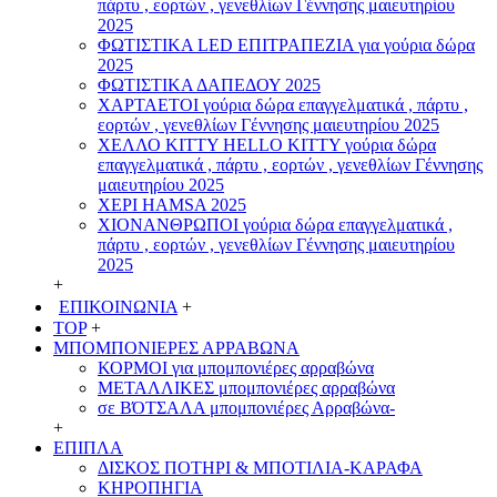
πάρτυ , εορτών , γενεθλίων Γέννησης μαιευτηρίου
2025
ΦΩΤΙΣΤΙΚΑ LED ΕΠΙΤΡΑΠΕΖΙΑ για γούρια δώρα
2025
ΦΩΤΙΣΤΙΚΑ ΔΑΠΕΔΟΥ 2025
ΧΑΡΤΑΕΤΟI γούρια δώρα επαγγελματικά , πάρτυ ,
εορτών , γενεθλίων Γέννησης μαιευτηρίου 2025
ΧΕΛΛΟ ΚΙΤΤΥ HELLO KITTY γούρια δώρα
επαγγελματικά , πάρτυ , εορτών , γενεθλίων Γέννησης
μαιευτηρίου 2025
ΧΕΡΙ HAMSA 2025
ΧΙΟΝΑΝΘΡΩΠΟΙ γούρια δώρα επαγγελματικά ,
πάρτυ , εορτών , γενεθλίων Γέννησης μαιευτηρίου
2025
+
ΕΠΙΚΟΙΝΩΝΙΑ
+
TOP
+
ΜΠΟΜΠΟΝΙΕΡΕΣ ΑΡΡΑΒΩΝΑ
ΚΟΡΜΟΙ για μπομπονιέρες αρραβώνα
ΜΕΤΑΛΛΙΚΕΣ μπομπονιέρες αρραβώνα
σε ΒΌΤΣΑΛΑ μπομπονιέρες Αρραβώνα-
+
ΕΠΙΠΛΑ
ΔΙΣΚΟΣ ΠΟΤΗΡΙ & ΜΠΟΤΙΛΙΑ-ΚΑΡΑΦΑ
ΚΗΡΟΠΗΓΙΑ