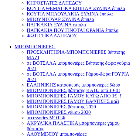
ΚΗΡΟΣΤΑΤΕΣ ΔΑΠΕΔΟΥ
ΚΟΥΤΙΑ ΘΕΜΑΤΙΚΑ ΕΠΙΠΛΑ ΞΥΛΙΝΑ έπιπλα
ΚΟΥΤΙΑ ΜΠΑΟΥΛΑΚΙΑ ΞΥΛΙΝΑ έπιπλα
ΜΠΟΥΝΤΟΥΑΡ ΞΥΛΙΝΑ έπιπλα
ΠΑΓΚΑΚΙΑ ΞΥΛΙΝΑ έπιπλα
ΠΑΓΚΑΚΙΑ ΠΟΥ ΓΙΝΟΤΑΙ ΘΡΑΝΙΑ έπιπλα
ΦΩΤΙΣΤΙΚΑ ΔΑΠΕΔΟΥ
+
ΜΠΟΜΠΟΝΙΕΡΕΣ.
ΠΡΟΣΚΛΗΤΗΡΙΑ-ΜΠΟΜΠΟΝΙΕΡΕΣ βάπτισης
ΜΑΖΙ
σε ΒΟΤΣΑΛΑ μπομπονιέρες Βάπτισης δώρα γούρια
2021
σε ΒΟΤΣΑΛΑ μπομπονιέρες Γάμου-δώρα ΓΟΥΡΙΑ
2021
ΕΛΛΗΝΙΚΗΣ κατασκευής μπομπονιέρες δώρα
ΜΠΟΜΠΟΝΙΕΡΕΣ βάπτισης ΚΑΤΩ από 1 €!!!
ΜΠΟΜΠΟΝΙΕΡΕΣ ΓΑΜΟΥ ΚΑΤΩ ΑΠΟ 1€ !!!
ΜΠΟΜΠΟΝΙΕΡΕΣ ΓΑΜΟΥ-ΒΑΦΤΙΣΗΣ μαζι
ΜΠΟΜΠΟΝΙΕΡΕΣ βάπτισης 2020
ΜΠΟΜΠΟΝΙΕΡΕΣ γάμου 2020
accessories ΜΟΤΙΦ
ΑΚΡΥΛΙΚΑ ΠΛΑΣΤΙΚΑ μπομπονιέρες γάμου
βάπτισης
ΑΛΟΥΜΙΝΙΟΥ μπομπονιέρες