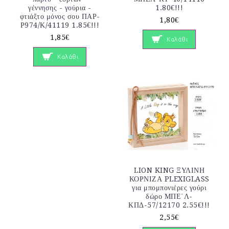
γέννησης - γούρια -
1.80€!!!
φτιάξτο μόνος σου ΠΑΡ-
1,80€
Ρ974/Κ/41119 1.85€!!!
1,85€
Καλάθι
Καλάθι
LION KING ΞΥΛΙΝΗ
ΚΟΡΝΙΖΑ PLEXIGLASS
για μπομπονιέρες γούρι
δώρο ΜΠΕ΄Λ-
ΚΠΔ-57/12170 2.55€!!!
2,55€