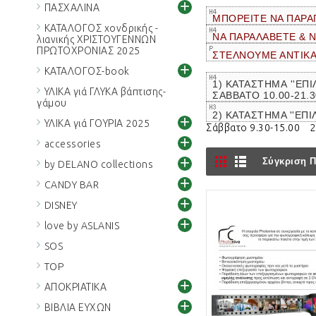
+
ΠΑΣΧΑΛΙΝΑ
ΜΠΟΡΕΙΤΕ ΝΑ ΠΑΡΑ
ΚΑΤΑΛΟΓΟΣ χονδρικής -
ΝΑ ΠΑΡΑΛΑΒΕΤΕ & 
λιανικής ΧΡΙΣΤΟΥΓΕΝΝΩΝ
ΠΡΩΤΟΧΡΟΝΙΑΣ 2025
ΣΤΕΛΝΟΥΜΕ ΑΝΤΙΚ
+
ΚΑΤΑΛΟΓΟΣ-book
1) ΚΑΤΑΣΤΗΜΑ ''ΕΠΙ
ΥΛΙΚΑ γιά ΓΛΥΚΑ βάπτισης-
ΣΑΒΒΑΤΟ 10.00-21.
γάμου
2) ΚΑΤΑΣΤΗΜΑ ''ΕΠΙ
+
ΥΛΙΚΑ γιά ΓΟΥΡΙΑ 2025
Σάββατο 9.30-15.00 
+
accessories
+
Σύγκριση Π
by DELANO collections
+
CANDY BAR
+
DISNEY
+
love by ASLANIS
SOS
TOP
+
ΑΠΟΚΡΙΑΤΙΚΑ
+
ΒΙΒΛΙΑ ΕΥΧΩΝ