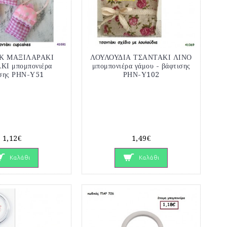
Κ ΜΑΞΙΛΑΡΑΚΙ
ΛΟΥΛΟΥΔΙΑ ΤΣΑΝΤΑΚΙ ΛΙΝΟ
Ι μπομπονιέρα
μπομπονιέρα γάμου - βάφτισης
σης ΡΗΝ-Υ51
ΡΗΝ-Υ102
1,12€
1,49€
Καλάθι
Καλάθι