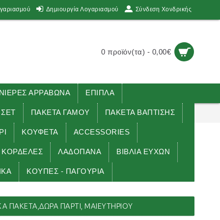
ογαριασμού
Δημιουργία Λογαριασμού
Σύνδεση Χονδρικής
0 προϊόν(τα) - 0,00€
ΙΕΡΕΣ ΑΡΡΑΒΩΝΑ
ΕΠΙΠΛΑ
 ΣΕΤ
ΠΑΚΕΤΑ ΓΑΜΟΥ
ΠΑΚΕΤΑ ΒΑΠΤΙΣΗΣ
ΡΙ
ΚΟΥΦΕΤΑ
ACCESSORIES
ΚΟΡΔΕΛΕΣ
ΛΑΔΟΠΑΝΑ
ΒΙΒΛΙΑ ΕΥΧΩΝ
ΙΚΑ
ΚΟΥΠΕΣ - ΠΑΓΟΥΡΙΑ
κά πακέτα,δώρα πάρτι, μαιευτηρίου
Ά ΠΑΚΈΤΑ,ΔΏΡΑ ΠΆΡΤΙ, ΜΑΙΕΥΤΗΡΊΟΥ