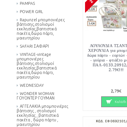
PAMPAS
POWER GIRL
Rapunzel μπομπονιέρες
βάπτισης,στολισμοί
εκκλησίας,βαπτιστικά
πακέτα,δώρα πάρτι,
μαιευτηρίου
ΛΟΥΛΟΥΔΙΑ ΤΣΑΝ
SAFARI ΣΑΦΑΡΙ
ΧΕΡΟΥΛΙΑ για μπομπ
VINTAGE-vintage
δώρα πάρτυ - εορτών 
μπομπονιέρες
- γούρια - φτιάξτο 
βάπτισης,στολισμοί
ΠΑΛ-0133.20912
εκκλησίας,βαπτιστικά
2.79€!!!
πακέτα,δώρα πάρτι,
μαιευτηρίου
WEDNESDAY
2,79€
WONDER WOMAN
ΓΟΥΟΝΤΕΡ ΓΟΥΜΑΝ
Καλάθι
ΑΓΓΕΛΑΚΙΑ μπομπονιέρες
βάπτισης , στολισμοί
εκκλησίας , βαπτιστικά
πακέτα , δώρα πάρτυ ,
μαιευτηρίου