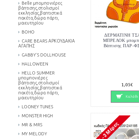
Belle μπομπονιέρες
βάπτισης,στολισμοί
εκκλησίας,βαπτιστικά
πακέτα,δώρα πάρτι,
μαιευτηρίου
BOHO
ΔΕΡΜΑΤΙΝΗ ΤΣ
ΜΠΡΕΛΟΚ μπομπο
CARE BEARS ΑΡΚΟΥΔΑΚΙΑ
Βάπτισης ΠΑΡ-Φ
ΑΓΑΠΗΣ
GABBY'S DOLLHOUSE
HALLOWEEN
HELLO SUMMER
μπομπονιέρες
βάπτισης,στολισμοί
1,05€
εκκλησίας,βαπτιστικά
πακέτα,δώρα πάρτι,
Καλάθι
μαιευτηρίου
LOONEY TUNES
MONSTER HIGH
MR & MRS
MY MELODY