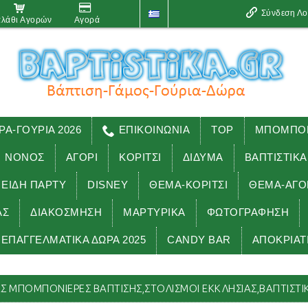
Σύνδεση Λ
λάθι Αγορών
Αγορά
ΡΑ-ΓΟΥΡΙΑ 2026
ΕΠΙΚΟΙΝΩΝΙΑ
TOP
ΜΠΟΜΠΟΝ
ΝΟΝΟΣ
ΑΓΟΡΙ
ΚΟΡΙΤΣΙ
ΔΙΔΥΜΑ
ΒΑΠΤΙΣΤΙΚΑ
 ΕΊΔΗ ΠΑΡΤΥ
DISNEY
ΘΕΜΑ-ΚΟΡΙΤΣΙ
ΘΕΜΑ-ΑΓΟ
ΑΣ
ΔΙΑΚΟΣΜΗΣΗ
ΜΑΡΤΥΡΙΚΑ
ΦΩΤΟΓΡΑΦΗΣΗ
ΕΠΑΓΓΕΛΜΑΤΙΚΑ ΔΩΡΑ 2025
CANDY BAR
ΑΠΟΚΡΙΑΤ
 ΤΣΑΝΤΕΣ μπομπονιέρες βάπτισης,στολισμοί εκκλησίας,βαπτιστι
Σ ΜΠΟΜΠΟΝΙΈΡΕΣ ΒΆΠΤΙΣΗΣ,ΣΤΟΛΙΣΜΟΊ ΕΚΚΛΗΣΊΑΣ,ΒΑΠΤΙΣΤΙΚ