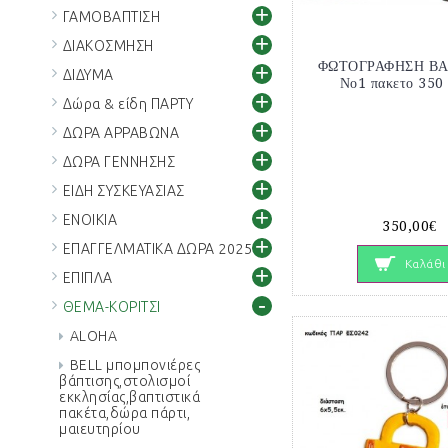
+
ΓΑΜΟΒΑΠΤΙΣΗ
+
ΔΙΑΚΟΣΜΗΣΗ
ΦΩΤΟΓΡΑΦΗΣΗ ΒΑ
+
ΔΙΔΥΜΑ
Νο1 πακετο 350
+
Δώρα & είδη ΠΑΡΤΥ
+
ΔΩΡΑ ΑΡΡΑΒΩΝΑ
+
ΔΩΡΑ ΓΕΝΝΗΣΗΣ
+
ΕΙΔΗ ΣΥΣΚΕΥΑΣΙΑΣ
+
ΕΝΟΙΚΙΑ
350,00€
+
ΕΠΑΓΓΕΛΜΑΤΙΚΑ ΔΩΡΑ 2025
Καλάθι
+
ΕΠΙΠΛΑ
-
ΘΕΜΑ-ΚΟΡΙΤΣΙ
ALOHA
BELL μπομπονιέρες
βάπτισης,στολισμοί
εκκλησίας,βαπτιστικά
πακέτα,δώρα πάρτι,
μαιευτηρίου