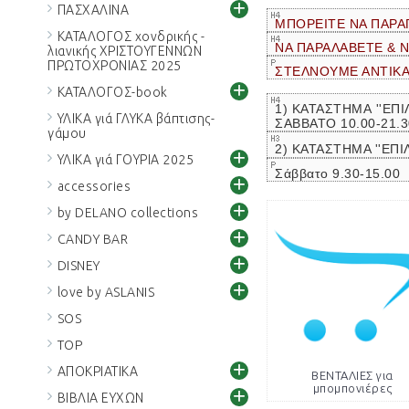
+
ΠΑΣΧΑΛΙΝΑ
ΜΠΟΡΕΙΤΕ ΝΑ ΠΑΡΑ
ΚΑΤΑΛΟΓΟΣ χονδρικής -
ΝΑ ΠΑΡΑΛΑΒΕΤΕ & 
λιανικής ΧΡΙΣΤΟΥΓΕΝΝΩΝ
ΠΡΩΤΟΧΡΟΝΙΑΣ 2025
ΣΤΕΛΝΟΥΜΕ ΑΝΤΙΚ
+
ΚΑΤΑΛΟΓΟΣ-book
1) ΚΑΤΑΣΤΗΜΑ ''ΕΠΙ
ΥΛΙΚΑ γιά ΓΛΥΚΑ βάπτισης-
ΣΑΒΒΑΤΟ 10.00-21.
γάμου
2) ΚΑΤΑΣΤΗΜΑ ''ΕΠΙ
+
ΥΛΙΚΑ γιά ΓΟΥΡΙΑ 2025
Σάββατο 9.30-15.00
+
accessories
+
by DELANO collections
+
CANDY BAR
+
DISNEY
+
love by ASLANIS
SOS
TOP
+
ΑΠΟΚΡΙΑΤΙΚΑ
ΒΕΝΤΑΛΙΕΣ για
μπομπονιέρες
+
ΒΙΒΛΙΑ ΕΥΧΩΝ