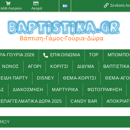
Σύνδεση Λ
λάθι Αγορών
Αγορά
ΡΑ-ΓΟΥΡΙΑ 2026
ΕΠΙΚΟΙΝΩΝΙΑ
TOP
ΜΠΟΜΠΟΝ
ΝΟΝΟΣ
ΑΓΟΡΙ
ΚΟΡΙΤΣΙ
ΔΙΔΥΜΑ
ΒΑΠΤΙΣΤΙΚΑ
 ΕΊΔΗ ΠΑΡΤΥ
DISNEY
ΘΕΜΑ-ΚΟΡΙΤΣΙ
ΘΕΜΑ-ΑΓΟ
ΑΣ
ΔΙΑΚΟΣΜΗΣΗ
ΜΑΡΤΥΡΙΚΑ
ΦΩΤΟΓΡΑΦΗΣΗ
ΕΠΑΓΓΕΛΜΑΤΙΚΑ ΔΩΡΑ 2025
CANDY BAR
ΑΠΟΚΡΙΑΤ
Αρχική
ΓΑΜΟΣ
ΜΠΟΜΠΟΝΙΕΡΕΣ γάμου
ΆΜΟΥ