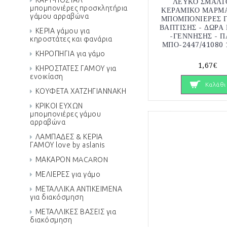
ΚΑΡΤ-ΠΟΣΤΑΛ
ΛΕΥΚΟ ΣΜΑΛΤ
μπομπονιέρες προσκλητήρια
ΚΕΡΑΜΙΚΟ ΜΑΡΜΑ
γάμου αρραβώνα
ΜΠΟΜΠΟΝΙΕΡΕΣ Γ
ΒΑΠΤΙΣΗΣ - ΔΩΡΑ
ΚΕΡΙΑ γάμου για
-ΓΕΝΝΗΣΗΣ - 
κηροστάτες και φανάρια
ΜΠΟ-2447/41080 1
ΚΗΡΟΠΗΓΙΑ για γάμο
1,67€
ΚΗΡΟΣΤΑΤΕΣ ΓΑΜΟΥ για
ενοικίαση
Καλάθι
ΚΟΥΦΕΤΑ ΧΑΤΖΗΓΙΑΝΝΑΚΗ
ΚΡΙΚΟΙ ΕΥΧΩΝ
μπομπονιέρες γάμου
αρραβώνα
ΛΑΜΠΑΔΕΣ & ΚΕΡΙΑ
ΓΑΜΟΥ love by aslanis
ΜΑΚΑΡΟΝ MACARON
ΜΕΛΙΕΡΕΣ για γάμο
ΜΕΤΑΛΛΙΚΑ ΑΝΤΙΚΕΙΜΕΝΑ
για διακόσμηση
ΜΕΤΑΛΛΙΚΕΣ ΒΑΣΕΙΣ για
διακόσμηση