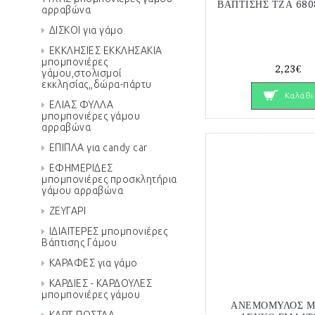
ΒΑΠΤΙΣΗΣ ΤΖΑ 680
αρραβώνα
ΔΙΣΚΟΙ για γάμο
ΕΚΚΛΗΣΙΕΣ ΕΚΚΛΗΣΑΚΙΑ
μπομπονιέρες
2,23€
γάμου,στολισμοί
εκκλησίας,,δώρα-πάρτυ
Καλάθι
ΕΛΙΑΣ ΦΥΛΛΑ
μπομπονιέρες γάμου
αρραβώνα
ΕΠΙΠΛΑ για candy car
ΕΦΗΜΕΡΙΔEΣ
μπομπονιέρες προσκλητήρια
γάμου αρραβώνα
ΖΕΥΓΑΡΙ
ΙΔΙΑΙΤΕΡΕΣ μπομπονιέρες
Βάπτισης Γάμου
ΚΑΡΑΦΕΣ για γάμο
ΚΑΡΔΙΕΣ - ΚΑΡΔΟΥΛΕΣ
μπομπονιέρες γάμου
ΑΝΕΜΟΜΥΛΟΣ Μ