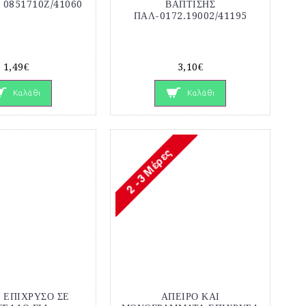
 0851710Ζ/41060
ΒΑΠΤΙΣΗΣ
ΠΑΛ-0172.19002/41195
1,49€
3,10€
Καλάθι
Καλάθι
 ΕΠΙΧΡΥΣΟ ΣΕ
ΑΠΕΙΡΟ ΚΑΙ