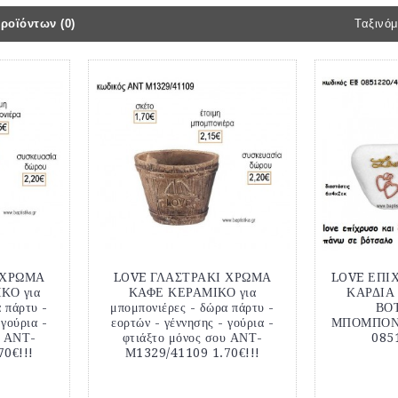
ροϊόντων (0)
Ταξινόμ
 ΧΡΩΜΑ
LOVE ΓΛΑΣΤΡΑΚΙ ΧΡΩΜΑ
LOVE ΕΠΙ
ΚΟ για
ΚΑΦΕ ΚΕΡΑΜΙΚΟ για
ΚΑΡΔΙΑ
 πάρτυ -
μπομπονιέρες - δώρα πάρτυ -
ΒΟ
 γούρια -
εορτών - γέννησης - γούρια -
ΜΠΟΜΠΟΝΙ
υ ΑΝΤ-
φτιάξτο μόνος σου ΑΝΤ-
085
0€!!!
Μ1329/41109 1.70€!!!