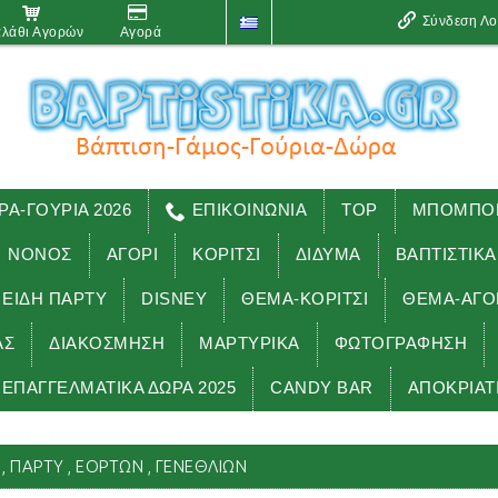
Σύνδεση Λ
λάθι Αγορών
Αγορά
ΡΑ-ΓΟΥΡΙΑ 2026
ΕΠΙΚΟΙΝΩΝΙΑ
TOP
ΜΠΟΜΠΟΝ
ΝΟΝΟΣ
ΑΓΟΡΙ
ΚΟΡΙΤΣΙ
ΔΙΔΥΜΑ
ΒΑΠΤΙΣΤΙΚΑ
 ΕΊΔΗ ΠΑΡΤΥ
DISNEY
ΘΕΜΑ-ΚΟΡΙΤΣΙ
ΘΕΜΑ-ΑΓΟ
ΑΣ
ΔΙΑΚΟΣΜΗΣΗ
ΜΑΡΤΥΡΙΚΑ
ΦΩΤΟΓΡΑΦΗΣΗ
ΕΠΑΓΓΕΛΜΑΤΙΚΑ ΔΩΡΑ 2025
CANDY BAR
ΑΠΟΚΡΙΑΤ
Δώρα & είδη ΠΑΡΤΥ
ΦΙΓΟΥΡΕΣ για δώρα , πάρτυ , εορτών , γε
 , ΠΆΡΤΥ , ΕΟΡΤΏΝ , ΓΕΝΕΘΛΊΩΝ