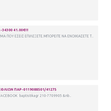
34300 41.00€!!!
Α ΠΟΥ ΕΣΕΙΣ ΕΠΙΛΕΞΕΤΕ.ΜΠΟΡΕΙΤΕ ΝΑ ΕΝΟΙΚΙΑΣΕΤΕ Τ..
ΘΛΙΩΝ ΠΑΡ-0119088501/41275
CEBOOK baptistikagr 210-7709905 &nb..