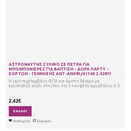
ΑΣΤΡΟΝΑΥΤΗΣ ΞΥΛΙΝΟ ΣΕ ΠΕΤΡΑ ΓΙΑ
ΜΠΟΜΠΟΝΙΕΡΕΣ ΓΙΑ ΒΑΠΤΙΣΗ - ΔΩΡΑ ΠΑΡΤΥ -
ΕΟΡΤΩΝ - ΓΕΝΝΗΣΗΣ ΑΝΤ-ΑΝ095/41140 2.42€!!!
Η τιμή περιλαμβάνει ΦΠΑ και άριστο δέσιμο με
κρυσταλιζέ τούλι 24χ24εκ. και 5 κουφέτα αμυγδάλου η΄5
..
2,42€
ΚΑΛΆΘΙ
Επιθυμητό
Σύγκριση