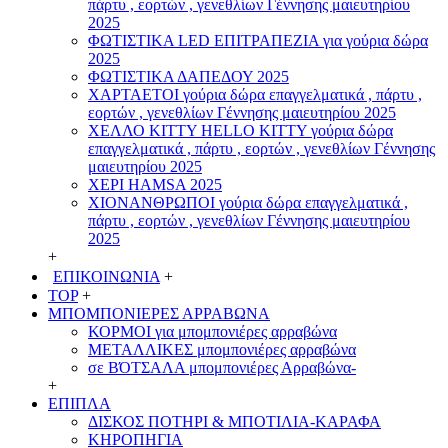
πάρτυ , εορτών , γενεθλίων Γέννησης μαιευτηρίου
2025
ΦΩΤΙΣΤΙΚΑ LED ΕΠΙΤΡΑΠΕΖΙΑ για γούρια δώρα
2025
ΦΩΤΙΣΤΙΚΑ ΔΑΠΕΔΟΥ 2025
ΧΑΡΤΑΕΤΟI γούρια δώρα επαγγελματικά , πάρτυ ,
εορτών , γενεθλίων Γέννησης μαιευτηρίου 2025
ΧΕΛΛΟ ΚΙΤΤΥ HELLO KITTY γούρια δώρα
επαγγελματικά , πάρτυ , εορτών , γενεθλίων Γέννησης
μαιευτηρίου 2025
ΧΕΡΙ HAMSA 2025
ΧΙΟΝΑΝΘΡΩΠΟΙ γούρια δώρα επαγγελματικά ,
πάρτυ , εορτών , γενεθλίων Γέννησης μαιευτηρίου
2025
+
ΕΠΙΚΟΙΝΩΝΙΑ
+
TOP
+
ΜΠΟΜΠΟΝΙΕΡΕΣ ΑΡΡΑΒΩΝΑ
ΚΟΡΜΟΙ για μπομπονιέρες αρραβώνα
ΜΕΤΑΛΛΙΚΕΣ μπομπονιέρες αρραβώνα
σε ΒΌΤΣΑΛΑ μπομπονιέρες Αρραβώνα-
+
ΕΠΙΠΛΑ
ΔΙΣΚΟΣ ΠΟΤΗΡΙ & ΜΠΟΤΙΛΙΑ-ΚΑΡΑΦΑ
ΚΗΡΟΠΗΓΙΑ