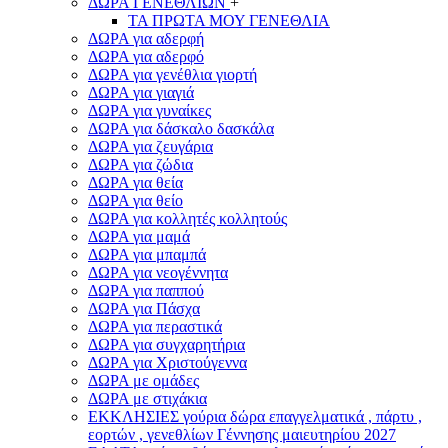
ΔΩΡΑ ΓΕΝΕΘΛΙΩΝ
+
ΤΑ ΠΡΩΤΑ ΜΟΥ ΓΕΝΕΘΛΙΑ
ΔΩΡΑ για αδερφή
ΔΩΡΑ για αδερφό
ΔΩΡΑ για γενέθλια γιορτή
ΔΩΡΑ για γιαγιά
ΔΩΡΑ για γυναίκες
ΔΩΡΑ για δάσκαλο δασκάλα
ΔΩΡΑ για ζευγάρια
ΔΩΡΑ για ζώδια
ΔΩΡΑ για θεία
ΔΩΡΑ για θείο
ΔΩΡΑ για κολλητές κολλητούς
ΔΩΡΑ για μαμά
ΔΩΡΑ για μπαμπά
ΔΩΡΑ για νεογέννητα
ΔΩΡΑ για παππού
ΔΩΡΑ για Πάσχα
ΔΩΡΑ για περαστικά
ΔΩΡΑ για συγχαρητήρια
ΔΩΡΑ για Χριστούγεννα
ΔΩΡΑ με ομάδες
ΔΩΡΑ με στιχάκια
ΕΚΚΛΗΣΙΕΣ γούρια δώρα επαγγελματικά , πάρτυ ,
εορτών , γενεθλίων Γέννησης μαιευτηρίου 2027