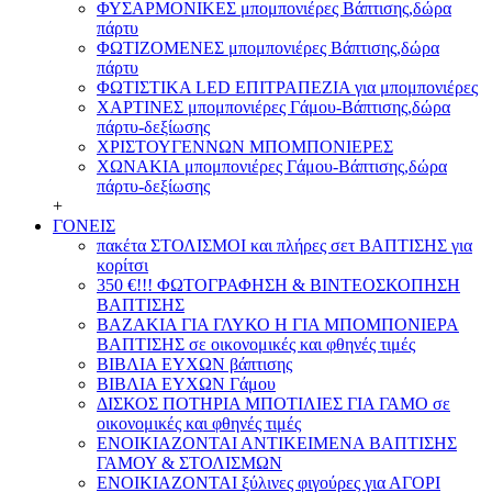
ΦΥΣΑΡΜΟΝΙΚΕΣ μπομπονιέρες Βάπτισης,δώρα
πάρτυ
ΦΩΤΙΖΟΜΕΝΕΣ μπομπονιέρες Βάπτισης,δώρα
πάρτυ
ΦΩΤΙΣΤΙΚΑ LED ΕΠΙΤΡΑΠΕΖΙΑ για μπομπονιέρες
ΧΑΡΤΙΝΕΣ μπομπονιέρες Γάμου-Βάπτισης,δώρα
πάρτυ-δεξίωσης
ΧΡΙΣΤΟΥΓΕΝΝΩΝ ΜΠΟΜΠΟΝΙΕΡΕΣ
ΧΩΝΑΚΙΑ μπομπονιέρες Γάμου-Βάπτισης,δώρα
πάρτυ-δεξίωσης
+
ΓΟΝΕΙΣ
πακέτα ΣΤΟΛΙΣΜΟΙ και πλήρες σετ ΒΑΠΤΙΣΗΣ για
κορίτσι
350 €!!! ΦΩΤΟΓΡΑΦΗΣΗ & ΒΙΝΤΕΟΣΚΟΠΗΣΗ
ΒΑΠΤΙΣΗΣ
ΒΑΖΑΚΙΑ ΓΙΑ ΓΛΥΚΟ Η ΓΙΑ ΜΠΟΜΠΟΝΙΕΡΑ
ΒΑΠΤΙΣΗΣ σε οικονομικές και φθηνές τιμές
ΒΙΒΛΙΑ ΕΥΧΩΝ βάπτισης
ΒΙΒΛΙΑ ΕΥΧΩΝ Γάμου
ΔΙΣΚΟΣ ΠΟΤΗΡΙΑ ΜΠΟΤΙΛΙΕΣ ΓΙΑ ΓΑΜΟ σε
οικονομικές και φθηνές τιμές
ΕΝΟΙΚΙΑΖΟΝΤΑΙ ΑΝΤΙΚΕΙΜΕΝΑ ΒΑΠΤΙΣΗΣ
ΓΑΜΟΥ & ΣΤΟΛΙΣΜΩΝ
ΕΝΟΙΚΙΑΖΟΝΤΑΙ ξύλινες φιγούρες για ΑΓΟΡΙ