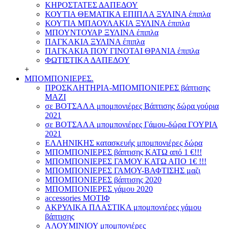
ΚΗΡΟΣΤΑΤΕΣ ΔΑΠΕΔΟΥ
ΚΟΥΤΙΑ ΘΕΜΑΤΙΚΑ ΕΠΙΠΛΑ ΞΥΛΙΝΑ έπιπλα
ΚΟΥΤΙΑ ΜΠΑΟΥΛΑΚΙΑ ΞΥΛΙΝΑ έπιπλα
ΜΠΟΥΝΤΟΥΑΡ ΞΥΛΙΝΑ έπιπλα
ΠΑΓΚΑΚΙΑ ΞΥΛΙΝΑ έπιπλα
ΠΑΓΚΑΚΙΑ ΠΟΥ ΓΙΝΟΤΑΙ ΘΡΑΝΙΑ έπιπλα
ΦΩΤΙΣΤΙΚΑ ΔΑΠΕΔΟΥ
+
ΜΠΟΜΠΟΝΙΕΡΕΣ.
ΠΡΟΣΚΛΗΤΗΡΙΑ-ΜΠΟΜΠΟΝΙΕΡΕΣ βάπτισης
ΜΑΖΙ
σε ΒΟΤΣΑΛΑ μπομπονιέρες Βάπτισης δώρα γούρια
2021
σε ΒΟΤΣΑΛΑ μπομπονιέρες Γάμου-δώρα ΓΟΥΡΙΑ
2021
ΕΛΛΗΝΙΚΗΣ κατασκευής μπομπονιέρες δώρα
ΜΠΟΜΠΟΝΙΕΡΕΣ βάπτισης ΚΑΤΩ από 1 €!!!
ΜΠΟΜΠΟΝΙΕΡΕΣ ΓΑΜΟΥ ΚΑΤΩ ΑΠΟ 1€ !!!
ΜΠΟΜΠΟΝΙΕΡΕΣ ΓΑΜΟΥ-ΒΑΦΤΙΣΗΣ μαζι
ΜΠΟΜΠΟΝΙΕΡΕΣ βάπτισης 2020
ΜΠΟΜΠΟΝΙΕΡΕΣ γάμου 2020
accessories ΜΟΤΙΦ
ΑΚΡΥΛΙΚΑ ΠΛΑΣΤΙΚΑ μπομπονιέρες γάμου
βάπτισης
ΑΛΟΥΜΙΝΙΟΥ μπομπονιέρες