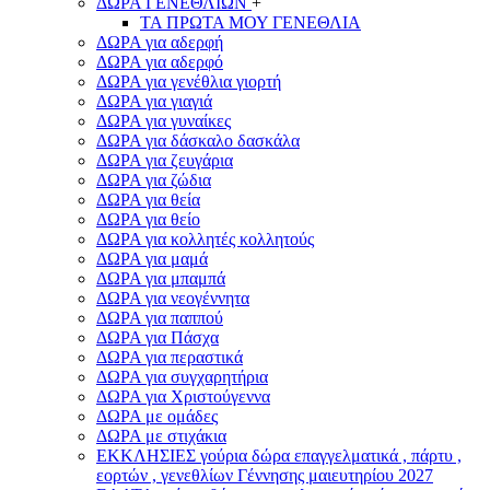
ΔΩΡΑ ΓΕΝΕΘΛΙΩΝ
+
ΤΑ ΠΡΩΤΑ ΜΟΥ ΓΕΝΕΘΛΙΑ
ΔΩΡΑ για αδερφή
ΔΩΡΑ για αδερφό
ΔΩΡΑ για γενέθλια γιορτή
ΔΩΡΑ για γιαγιά
ΔΩΡΑ για γυναίκες
ΔΩΡΑ για δάσκαλο δασκάλα
ΔΩΡΑ για ζευγάρια
ΔΩΡΑ για ζώδια
ΔΩΡΑ για θεία
ΔΩΡΑ για θείο
ΔΩΡΑ για κολλητές κολλητούς
ΔΩΡΑ για μαμά
ΔΩΡΑ για μπαμπά
ΔΩΡΑ για νεογέννητα
ΔΩΡΑ για παππού
ΔΩΡΑ για Πάσχα
ΔΩΡΑ για περαστικά
ΔΩΡΑ για συγχαρητήρια
ΔΩΡΑ για Χριστούγεννα
ΔΩΡΑ με ομάδες
ΔΩΡΑ με στιχάκια
ΕΚΚΛΗΣΙΕΣ γούρια δώρα επαγγελματικά , πάρτυ ,
εορτών , γενεθλίων Γέννησης μαιευτηρίου 2027