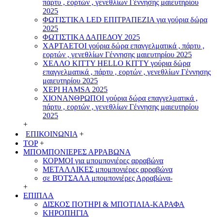
πάρτυ , εορτών , γενεθλίων Γέννησης μαιευτηρίου
2025
ΦΩΤΙΣΤΙΚΑ LED ΕΠΙΤΡΑΠΕΖΙΑ για γούρια δώρα
2025
ΦΩΤΙΣΤΙΚΑ ΔΑΠΕΔΟΥ 2025
ΧΑΡΤΑΕΤΟI γούρια δώρα επαγγελματικά , πάρτυ ,
εορτών , γενεθλίων Γέννησης μαιευτηρίου 2025
ΧΕΛΛΟ ΚΙΤΤΥ HELLO KITTY γούρια δώρα
επαγγελματικά , πάρτυ , εορτών , γενεθλίων Γέννησης
μαιευτηρίου 2025
ΧΕΡΙ HAMSA 2025
ΧΙΟΝΑΝΘΡΩΠΟΙ γούρια δώρα επαγγελματικά ,
πάρτυ , εορτών , γενεθλίων Γέννησης μαιευτηρίου
2025
+
ΕΠΙΚΟΙΝΩΝΙΑ
+
TOP
+
ΜΠΟΜΠΟΝΙΕΡΕΣ ΑΡΡΑΒΩΝΑ
ΚΟΡΜΟΙ για μπομπονιέρες αρραβώνα
ΜΕΤΑΛΛΙΚΕΣ μπομπονιέρες αρραβώνα
σε ΒΌΤΣΑΛΑ μπομπονιέρες Αρραβώνα-
+
ΕΠΙΠΛΑ
ΔΙΣΚΟΣ ΠΟΤΗΡΙ & ΜΠΟΤΙΛΙΑ-ΚΑΡΑΦΑ
ΚΗΡΟΠΗΓΙΑ