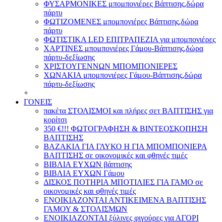
ΦΥΣΑΡΜΟΝΙΚΕΣ μπομπονιέρες Βάπτισης,δώρα
πάρτυ
ΦΩΤΙΖΟΜΕΝΕΣ μπομπονιέρες Βάπτισης,δώρα
πάρτυ
ΦΩΤΙΣΤΙΚΑ LED ΕΠΙΤΡΑΠΕΖΙΑ για μπομπονιέρες
ΧΑΡΤΙΝΕΣ μπομπονιέρες Γάμου-Βάπτισης,δώρα
πάρτυ-δεξίωσης
ΧΡΙΣΤΟΥΓΕΝΝΩΝ ΜΠΟΜΠΟΝΙΕΡΕΣ
ΧΩΝΑΚΙΑ μπομπονιέρες Γάμου-Βάπτισης,δώρα
πάρτυ-δεξίωσης
+
ΓΟΝΕΙΣ
πακέτα ΣΤΟΛΙΣΜΟΙ και πλήρες σετ ΒΑΠΤΙΣΗΣ για
κορίτσι
350 €!!! ΦΩΤΟΓΡΑΦΗΣΗ & ΒΙΝΤΕΟΣΚΟΠΗΣΗ
ΒΑΠΤΙΣΗΣ
ΒΑΖΑΚΙΑ ΓΙΑ ΓΛΥΚΟ Η ΓΙΑ ΜΠΟΜΠΟΝΙΕΡΑ
ΒΑΠΤΙΣΗΣ σε οικονομικές και φθηνές τιμές
ΒΙΒΛΙΑ ΕΥΧΩΝ βάπτισης
ΒΙΒΛΙΑ ΕΥΧΩΝ Γάμου
ΔΙΣΚΟΣ ΠΟΤΗΡΙΑ ΜΠΟΤΙΛΙΕΣ ΓΙΑ ΓΑΜΟ σε
οικονομικές και φθηνές τιμές
ΕΝΟΙΚΙΑΖΟΝΤΑΙ ΑΝΤΙΚΕΙΜΕΝΑ ΒΑΠΤΙΣΗΣ
ΓΑΜΟΥ & ΣΤΟΛΙΣΜΩΝ
ΕΝΟΙΚΙΑΖΟΝΤΑΙ ξύλινες φιγούρες για ΑΓΟΡΙ