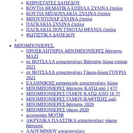
ΚΗΡΟΣΤΑΤΕΣ ΔΑΠΕΔΟΥ
ΚΟΥΤΙΑ ΘΕΜΑΤΙΚΑ ΕΠΙΠΛΑ ΞΥΛΙΝΑ έπιπλα
ΚΟΥΤΙΑ ΜΠΑΟΥΛΑΚΙΑ ΞΥΛΙΝΑ έπιπλα
ΜΠΟΥΝΤΟΥΑΡ ΞΥΛΙΝΑ έπιπλα
ΠΑΓΚΑΚΙΑ ΞΥΛΙΝΑ έπιπλα
ΠΑΓΚΑΚΙΑ ΠΟΥ ΓΙΝΟΤΑΙ ΘΡΑΝΙΑ έπιπλα
ΦΩΤΙΣΤΙΚΑ ΔΑΠΕΔΟΥ
+
ΜΠΟΜΠΟΝΙΕΡΕΣ.
ΠΡΟΣΚΛΗΤΗΡΙΑ-ΜΠΟΜΠΟΝΙΕΡΕΣ βάπτισης
ΜΑΖΙ
σε ΒΟΤΣΑΛΑ μπομπονιέρες Βάπτισης δώρα γούρια
2021
σε ΒΟΤΣΑΛΑ μπομπονιέρες Γάμου-δώρα ΓΟΥΡΙΑ
2021
ΕΛΛΗΝΙΚΗΣ κατασκευής μπομπονιέρες δώρα
ΜΠΟΜΠΟΝΙΕΡΕΣ βάπτισης ΚΑΤΩ από 1 €!!!
ΜΠΟΜΠΟΝΙΕΡΕΣ ΓΑΜΟΥ ΚΑΤΩ ΑΠΟ 1€ !!!
ΜΠΟΜΠΟΝΙΕΡΕΣ ΓΑΜΟΥ-ΒΑΦΤΙΣΗΣ μαζι
ΜΠΟΜΠΟΝΙΕΡΕΣ βάπτισης 2020
ΜΠΟΜΠΟΝΙΕΡΕΣ γάμου 2020
accessories ΜΟΤΙΦ
ΑΚΡΥΛΙΚΑ ΠΛΑΣΤΙΚΑ μπομπονιέρες γάμου
βάπτισης
ΑΛΟΥΜΙΝΙΟΥ μπομπονιέρες