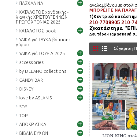
+
ΠΑΣΧΑΛΙΝΑ
αναλαμβάνουμε στολισμ
ΜΠΟΡΕΙΤΕ ΝΑ ΠΑΡΑΓ
ΚΑΤΑΛΟΓΟΣ χονδρικής -
1)Κεντρικό κατάστη
λιανικής ΧΡΙΣΤΟΥΓΕΝΝΩΝ
ΠΡΩΤΟΧΡΟΝΙΑΣ 2025
210-7709905 210-7
2)κατάστημα
''ΕΠ
+
ΚΑΤΑΛΟΓΟΣ-book
Δευτέρα-Παρασκευή 9.3
ΥΛΙΚΑ γιά ΓΛΥΚΑ βάπτισης-
γάμου
Σύγκριση Π
+
ΥΛΙΚΑ γιά ΓΟΥΡΙΑ 2025
+
accessories
+
by DELANO collections
+
CANDY BAR
+
DISNEY
+
love by ASLANIS
SOS
TOP
+
ΑΠΟΚΡΙΑΤΙΚΑ
+
ΒΙΒΛΙΑ ΕΥΧΩΝ
LION KING στολ