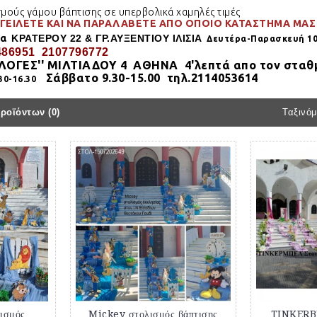
ούς γάμου βάπτισης σε υπερβολικά χαμηλές τιμές
ΓΕΙΛΕΤΕ ΚΑΙ ΝΑ ΠΑΡΑΛΑΒΕΤΕ ΑΠΟ ΟΠΟΙΟ ΚΑΤΑΣΤΗΜΑ ΜΑΣ
μα
ΚΡΑΤΕΡΟΥ 22 & ΓΡ.ΑΥΞΕΝΤΙΟΥ ΙΛΙΣΙΑ
Δευτέρα-Παρασκευή 10.
486951 2107796772
ΙΛΟΓΕΣ'' ΜΙΛΤΙΑΔΟΥ 4
ΑΘΗΝΑ
4'λεπτά απο τον σταθ
Σάββατο 9.30-15.00 τηλ.2114053614
0-16.30
ροϊόντων (0)
Ταξινόμ
ισμός
Mickey στολισμός βάπτισης
TINKERB