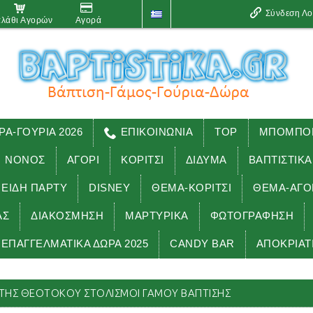
Σύνδεση Λ
λάθι Αγορών
Αγορά
ΡΑ-ΓΟΥΡΙΑ 2026
ΕΠΙΚΟΙΝΩΝΙΑ
TOP
ΜΠΟΜΠΟΝ
ΝΟΝΟΣ
ΑΓΟΡΙ
ΚΟΡΙΤΣΙ
ΔΙΔΥΜΑ
ΒΑΠΤΙΣΤΙΚΑ
 ΕΊΔΗ ΠΑΡΤΥ
DISNEY
ΘΕΜΑ-ΚΟΡΙΤΣΙ
ΘΕΜΑ-ΑΓΟ
ΑΣ
ΔΙΑΚΟΣΜΗΣΗ
ΜΑΡΤΥΡΙΚΑ
ΦΩΤΟΓΡΑΦΗΣΗ
ΕΠΑΓΓΕΛΜΑΤΙΚΑ ΔΩΡΑ 2025
CANDY BAR
ΑΠΟΚΡΙΑΤ
ΜΕ ΣΤΟΛΙΣΜΟΥΣ βάπτισης που έχουμε κάνει
ΓΟΥΔΗ Ι.Ν. ΕΙΣΟ
ΙΑ ΤΗΣ ΘΕΟΤΟΚΟΥ ΣΤΟΛΙΣΜΟΊ ΓΆΜΟΥ ΒΆΠΤΙΣΗΣ