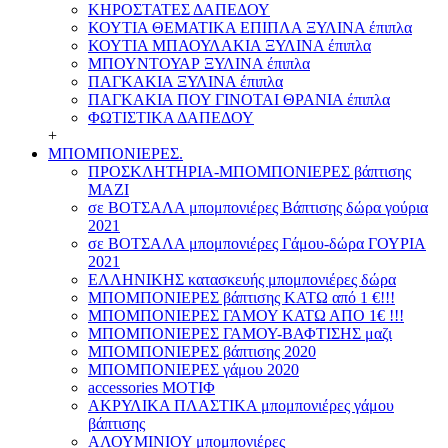
ΚΗΡΟΣΤΑΤΕΣ ΔΑΠΕΔΟΥ
ΚΟΥΤΙΑ ΘΕΜΑΤΙΚΑ ΕΠΙΠΛΑ ΞΥΛΙΝΑ έπιπλα
ΚΟΥΤΙΑ ΜΠΑΟΥΛΑΚΙΑ ΞΥΛΙΝΑ έπιπλα
ΜΠΟΥΝΤΟΥΑΡ ΞΥΛΙΝΑ έπιπλα
ΠΑΓΚΑΚΙΑ ΞΥΛΙΝΑ έπιπλα
ΠΑΓΚΑΚΙΑ ΠΟΥ ΓΙΝΟΤΑΙ ΘΡΑΝΙΑ έπιπλα
ΦΩΤΙΣΤΙΚΑ ΔΑΠΕΔΟΥ
+
ΜΠΟΜΠΟΝΙΕΡΕΣ.
ΠΡΟΣΚΛΗΤΗΡΙΑ-ΜΠΟΜΠΟΝΙΕΡΕΣ βάπτισης
ΜΑΖΙ
σε ΒΟΤΣΑΛΑ μπομπονιέρες Βάπτισης δώρα γούρια
2021
σε ΒΟΤΣΑΛΑ μπομπονιέρες Γάμου-δώρα ΓΟΥΡΙΑ
2021
ΕΛΛΗΝΙΚΗΣ κατασκευής μπομπονιέρες δώρα
ΜΠΟΜΠΟΝΙΕΡΕΣ βάπτισης ΚΑΤΩ από 1 €!!!
ΜΠΟΜΠΟΝΙΕΡΕΣ ΓΑΜΟΥ ΚΑΤΩ ΑΠΟ 1€ !!!
ΜΠΟΜΠΟΝΙΕΡΕΣ ΓΑΜΟΥ-ΒΑΦΤΙΣΗΣ μαζι
ΜΠΟΜΠΟΝΙΕΡΕΣ βάπτισης 2020
ΜΠΟΜΠΟΝΙΕΡΕΣ γάμου 2020
accessories ΜΟΤΙΦ
ΑΚΡΥΛΙΚΑ ΠΛΑΣΤΙΚΑ μπομπονιέρες γάμου
βάπτισης
ΑΛΟΥΜΙΝΙΟΥ μπομπονιέρες