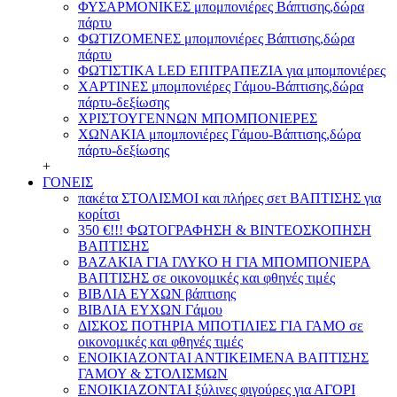
ΦΥΣΑΡΜΟΝΙΚΕΣ μπομπονιέρες Βάπτισης,δώρα
πάρτυ
ΦΩΤΙΖΟΜΕΝΕΣ μπομπονιέρες Βάπτισης,δώρα
πάρτυ
ΦΩΤΙΣΤΙΚΑ LED ΕΠΙΤΡΑΠΕΖΙΑ για μπομπονιέρες
ΧΑΡΤΙΝΕΣ μπομπονιέρες Γάμου-Βάπτισης,δώρα
πάρτυ-δεξίωσης
ΧΡΙΣΤΟΥΓΕΝΝΩΝ ΜΠΟΜΠΟΝΙΕΡΕΣ
ΧΩΝΑΚΙΑ μπομπονιέρες Γάμου-Βάπτισης,δώρα
πάρτυ-δεξίωσης
+
ΓΟΝΕΙΣ
πακέτα ΣΤΟΛΙΣΜΟΙ και πλήρες σετ ΒΑΠΤΙΣΗΣ για
κορίτσι
350 €!!! ΦΩΤΟΓΡΑΦΗΣΗ & ΒΙΝΤΕΟΣΚΟΠΗΣΗ
ΒΑΠΤΙΣΗΣ
ΒΑΖΑΚΙΑ ΓΙΑ ΓΛΥΚΟ Η ΓΙΑ ΜΠΟΜΠΟΝΙΕΡΑ
ΒΑΠΤΙΣΗΣ σε οικονομικές και φθηνές τιμές
ΒΙΒΛΙΑ ΕΥΧΩΝ βάπτισης
ΒΙΒΛΙΑ ΕΥΧΩΝ Γάμου
ΔΙΣΚΟΣ ΠΟΤΗΡΙΑ ΜΠΟΤΙΛΙΕΣ ΓΙΑ ΓΑΜΟ σε
οικονομικές και φθηνές τιμές
ΕΝΟΙΚΙΑΖΟΝΤΑΙ ΑΝΤΙΚΕΙΜΕΝΑ ΒΑΠΤΙΣΗΣ
ΓΑΜΟΥ & ΣΤΟΛΙΣΜΩΝ
ΕΝΟΙΚΙΑΖΟΝΤΑΙ ξύλινες φιγούρες για ΑΓΟΡΙ