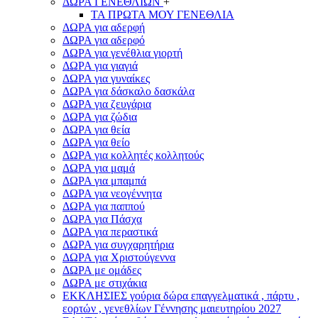
ΔΩΡΑ ΓΕΝΕΘΛΙΩΝ
+
ΤΑ ΠΡΩΤΑ ΜΟΥ ΓΕΝΕΘΛΙΑ
ΔΩΡΑ για αδερφή
ΔΩΡΑ για αδερφό
ΔΩΡΑ για γενέθλια γιορτή
ΔΩΡΑ για γιαγιά
ΔΩΡΑ για γυναίκες
ΔΩΡΑ για δάσκαλο δασκάλα
ΔΩΡΑ για ζευγάρια
ΔΩΡΑ για ζώδια
ΔΩΡΑ για θεία
ΔΩΡΑ για θείο
ΔΩΡΑ για κολλητές κολλητούς
ΔΩΡΑ για μαμά
ΔΩΡΑ για μπαμπά
ΔΩΡΑ για νεογέννητα
ΔΩΡΑ για παππού
ΔΩΡΑ για Πάσχα
ΔΩΡΑ για περαστικά
ΔΩΡΑ για συγχαρητήρια
ΔΩΡΑ για Χριστούγεννα
ΔΩΡΑ με ομάδες
ΔΩΡΑ με στιχάκια
ΕΚΚΛΗΣΙΕΣ γούρια δώρα επαγγελματικά , πάρτυ ,
εορτών , γενεθλίων Γέννησης μαιευτηρίου 2027