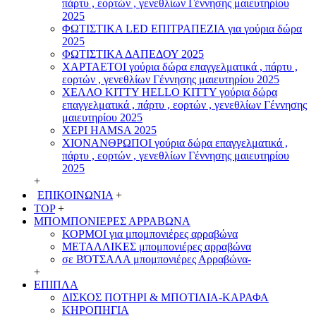
πάρτυ , εορτών , γενεθλίων Γέννησης μαιευτηρίου
2025
ΦΩΤΙΣΤΙΚΑ LED ΕΠΙΤΡΑΠΕΖΙΑ για γούρια δώρα
2025
ΦΩΤΙΣΤΙΚΑ ΔΑΠΕΔΟΥ 2025
ΧΑΡΤΑΕΤΟI γούρια δώρα επαγγελματικά , πάρτυ ,
εορτών , γενεθλίων Γέννησης μαιευτηρίου 2025
ΧΕΛΛΟ ΚΙΤΤΥ HELLO KITTY γούρια δώρα
επαγγελματικά , πάρτυ , εορτών , γενεθλίων Γέννησης
μαιευτηρίου 2025
ΧΕΡΙ HAMSA 2025
ΧΙΟΝΑΝΘΡΩΠΟΙ γούρια δώρα επαγγελματικά ,
πάρτυ , εορτών , γενεθλίων Γέννησης μαιευτηρίου
2025
+
ΕΠΙΚΟΙΝΩΝΙΑ
+
TOP
+
ΜΠΟΜΠΟΝΙΕΡΕΣ ΑΡΡΑΒΩΝΑ
ΚΟΡΜΟΙ για μπομπονιέρες αρραβώνα
ΜΕΤΑΛΛΙΚΕΣ μπομπονιέρες αρραβώνα
σε ΒΌΤΣΑΛΑ μπομπονιέρες Αρραβώνα-
+
ΕΠΙΠΛΑ
ΔΙΣΚΟΣ ΠΟΤΗΡΙ & ΜΠΟΤΙΛΙΑ-ΚΑΡΑΦΑ
ΚΗΡΟΠΗΓΙΑ