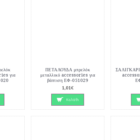
ελόκ
ΠΕΤΑΛΟΥΔΑ μπρελόκ
ΣΑΛΙΓΚΑΡΙ 
ries για
μεταλλικό accessories για
accessor
1020
βάπτιση ΕΦ-051029
Ε
1,01€
Καλάθι