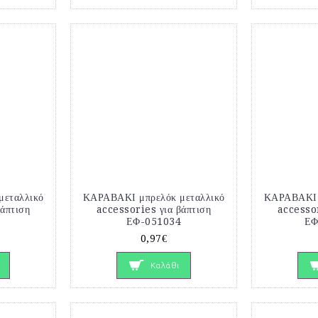
εταλλικό
ΚΑΡΑΒΑΚΙ μπρελόκ μεταλλικό
ΚΑΡΑΒΑΚΙ 
βάπτιση
accessories για βάπτιση
accessor
4
ΕΦ-051034
ΕΦ
0,97€
Καλάθι