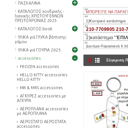
+
ΠΑΣΧΑΛΙΝΑ
ΚΑΤΑΛΟΓΟΣ χονδρικής -
ΜΠΟΡΕΙΤΕ ΝΑ ΠΑΡΑΓ
λιανικής ΧΡΙΣΤΟΥΓΕΝΝΩΝ
ΠΡΩΤΟΧΡΟΝΙΑΣ 2025
1)Κεντρικό κατάστημ
+
ΚΑΤΑΛΟΓΟΣ-book
210-7709905 210-
ΥΛΙΚΑ γιά ΓΛΥΚΑ βάπτισης-
2)κατάστημα
''ΕΠΙ
γάμου
Δευτέρα-Παρασκευή 9.30
+
ΥΛΙΚΑ γιά ΓΟΥΡΙΑ 2025
-
accessories
Σύγκριση Π
FROZEN accessories
HELLO KITTY accessories
HELLO KITTY
MR & MRS accessories
ΑΓΚΥΡΕΣ accessories με
ΑΓΚΥΡΑ
ΑΕΡΟΠΛΑΝΑ accessories
με ΑΕΡΟΠΛΑΝΑ
ΑΕΡΟΣΤΑΤΟ ΑΕΡΟΣΤΑΤΑ
accessories