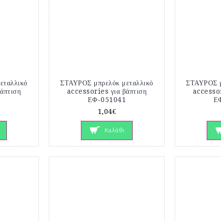
εταλλικό
ΣΤΑΥΡΟΣ μπρελόκ μεταλλικό
ΣΤΑΥΡΟΣ μ
βάπτιση
accessories για βάπτιση
accessor
5
ΕΦ-051041
Ε
1,04€
Καλάθι