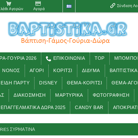
Σύνδεση Λ
λάθι Αγορών
Αγορά
ΡΑ-ΓΟΥΡΙΑ 2026
ΕΠΙΚΟΙΝΩΝΙΑ
TOP
ΜΠΟΜΠΟΝ
ΝΟΝΟΣ
ΑΓΟΡΙ
ΚΟΡΙΤΣΙ
ΔΙΔΥΜΑ
ΒΑΠΤΙΣΤΙΚΑ
 ΕΊΔΗ ΠΑΡΤΥ
DISNEY
ΘΕΜΑ-ΚΟΡΙΤΣΙ
ΘΕΜΑ-ΑΓΟ
ΑΣ
ΔΙΑΚΟΣΜΗΣΗ
ΜΑΡΤΥΡΙΚΑ
ΦΩΤΟΓΡΑΦΗΣΗ
ΕΠΑΓΓΕΛΜΑΤΙΚΑ ΔΩΡΑ 2025
CANDY BAR
ΑΠΟΚΡΙΑΤ
Αρχική
accessories
ΜΠΡΕΛΟΚ accessories ΣΥΡΜΑΤΙΝΑ
IES ΣΥΡΜΑΤΙΝΑ