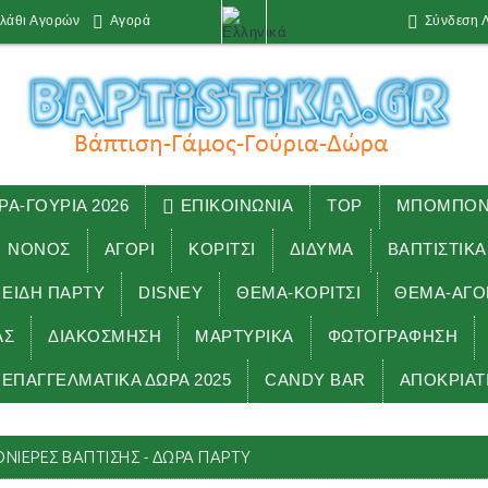
λάθι Αγορών
Αγορά
Σύνδεση 
ΡΑ-ΓΟΥΡΙΑ 2026
ΕΠΙΚΟΙΝΩΝΙΑ
TOP
ΜΠΟΜΠΟΝΙ
ΝΟΝΟΣ
ΑΓΟΡΙ
ΚΟΡΙΤΣΙ
ΔΙΔΥΜΑ
ΒΑΠΤΙΣΤΙΚΑ
 ΕΊΔΗ ΠΑΡΤΥ
DISNEY
ΘΕΜΑ-ΚΟΡΙΤΣΙ
ΘΕΜΑ-ΑΓΟ
ΑΣ
ΔΙΑΚΟΣΜΗΣΗ
ΜΑΡΤΥΡΙΚΑ
ΦΩΤΟΓΡΑΦΗΣΗ
ΕΠΑΓΓΕΛΜΑΤΙΚΑ ΔΩΡΑ 2025
CANDY BAR
ΑΠΟΚΡΙΑΤ
ή
ΜΠΟΜΠΟΝΙΕΡΕΣ.
ΠΕΤΣΕΤΕΣ μπομπονιέρες βάπτισης - δώρα
ΙΈΡΕΣ ΒΆΠΤΙΣΗΣ - ΔΏΡΑ ΠΆΡΤΥ