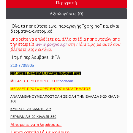
Περιγραφή
Αξιολογήσεις (0)
'Ολα τα παπούτσια ειναι παραγωγής ''gorgino'' και είναι
δερμάτινα-ανατομικά!
μπορείτε να επιλέξετε και άλλα σχέδια παπουτσιών απο
την εταιρεία
www.gorgino.gr
στην ίδια τιμή με αυτό που
βλέπετε στην εικόνα.
Η τιμή περιλαμβάνει ΦΠΑ
210-7709905
ΕΙΔΙΚΕΣ ΤΙΜΕΣ ΓΙΑ ΜΕΓΑΛΕΣ ΠΟΣΟΤΗΤΕΣ
ΜΕΓΑΛΕΣ ΠΡΟΣΦΟΡΕΣ ΣΤΟ
f
acebook
ΜΕΓΑΛΕΣ ΠΡΟΣΦΟΡΕΣ ΕΝΤΟΣ ΚΑΤΑΣΤΗΜΑΤΟΣ
ANAΛΑΜΒΑΝΟΥΜΕ ΑΠΟΣΤΟΛΗ ΣΕ ΟΛΗ ΤΗΝ ΕΛΛΑΔΑ 5-20 ΚΙΛΑ/5-
10€
ΚΥΠΡΟ 5-20 ΚΙΛΑ/15-25€
ΓΕΡΜΑΝΙΑ 5-20 ΚΙΛΑ/25-35€
Mπορείτε να πληρώσετε..
1)αντικαταβολή με κούριερ