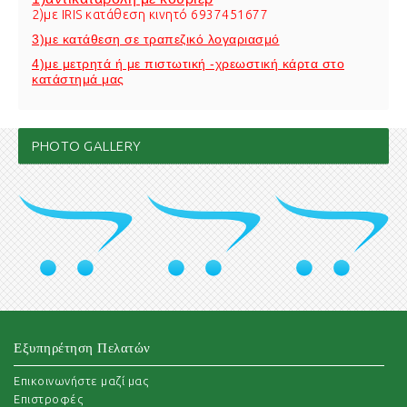
2)με IRIS κατάθεση κινητό 6937451677
3)με κατάθεση σε τραπεζικό λογαριασμό
4)με μετρητά ή με πιστωτική -χρεωστική κάρτα στο
κατάστημά μας
PHOTO GALLERY
Εξυπηρέτηση Πελατών
Επικοινωνήστε μαζί μας
Επιστροφές