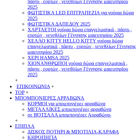
πάρτυ , εορτών , γενεθλίων Γέννησης μαιευτηρίου
2025
ΦΩΤΙΣΤΙΚΑ LED ΕΠΙΤΡΑΠΕΖΙΑ για γούρια δώρα
2025
ΦΩΤΙΣΤΙΚΑ ΔΑΠΕΔΟΥ 2025
ΧΑΡΤΑΕΤΟI γούρια δώρα επαγγελματικά , πάρτυ ,
εορτών , γενεθλίων Γέννησης μαιευτηρίου 2025
ΧΕΛΛΟ ΚΙΤΤΥ HELLO KITTY γούρια δώρα
επαγγελματικά , πάρτυ , εορτών , γενεθλίων Γέννησης
μαιευτηρίου 2025
ΧΕΡΙ HAMSA 2025
ΧΙΟΝΑΝΘΡΩΠΟΙ γούρια δώρα επαγγελματικά ,
πάρτυ , εορτών , γενεθλίων Γέννησης μαιευτηρίου
2025
+
ΕΠΙΚΟΙΝΩΝΙΑ
+
TOP
+
ΜΠΟΜΠΟΝΙΕΡΕΣ ΑΡΡΑΒΩΝΑ
ΚΟΡΜΟΙ για μπομπονιέρες αρραβώνα
ΜΕΤΑΛΛΙΚΕΣ μπομπονιέρες αρραβώνα
σε ΒΌΤΣΑΛΑ μπομπονιέρες Αρραβώνα-
+
ΕΠΙΠΛΑ
ΔΙΣΚΟΣ ΠΟΤΗΡΙ & ΜΠΟΤΙΛΙΑ-ΚΑΡΑΦΑ
ΚΗΡΟΠΗΓΙΑ