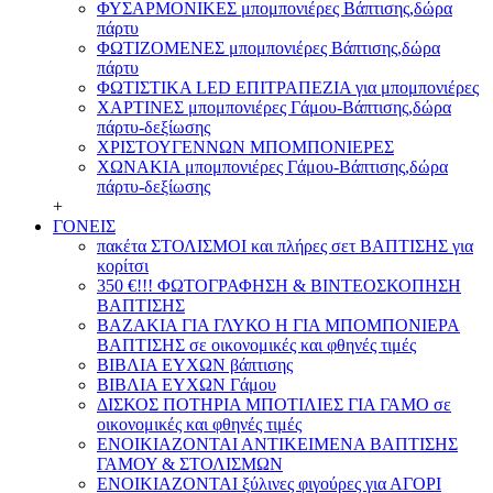
ΦΥΣΑΡΜΟΝΙΚΕΣ μπομπονιέρες Βάπτισης,δώρα
πάρτυ
ΦΩΤΙΖΟΜΕΝΕΣ μπομπονιέρες Βάπτισης,δώρα
πάρτυ
ΦΩΤΙΣΤΙΚΑ LED ΕΠΙΤΡΑΠΕΖΙΑ για μπομπονιέρες
ΧΑΡΤΙΝΕΣ μπομπονιέρες Γάμου-Βάπτισης,δώρα
πάρτυ-δεξίωσης
ΧΡΙΣΤΟΥΓΕΝΝΩΝ ΜΠΟΜΠΟΝΙΕΡΕΣ
ΧΩΝΑΚΙΑ μπομπονιέρες Γάμου-Βάπτισης,δώρα
πάρτυ-δεξίωσης
+
ΓΟΝΕΙΣ
πακέτα ΣΤΟΛΙΣΜΟΙ και πλήρες σετ ΒΑΠΤΙΣΗΣ για
κορίτσι
350 €!!! ΦΩΤΟΓΡΑΦΗΣΗ & ΒΙΝΤΕΟΣΚΟΠΗΣΗ
ΒΑΠΤΙΣΗΣ
ΒΑΖΑΚΙΑ ΓΙΑ ΓΛΥΚΟ Η ΓΙΑ ΜΠΟΜΠΟΝΙΕΡΑ
ΒΑΠΤΙΣΗΣ σε οικονομικές και φθηνές τιμές
ΒΙΒΛΙΑ ΕΥΧΩΝ βάπτισης
ΒΙΒΛΙΑ ΕΥΧΩΝ Γάμου
ΔΙΣΚΟΣ ΠΟΤΗΡΙΑ ΜΠΟΤΙΛΙΕΣ ΓΙΑ ΓΑΜΟ σε
οικονομικές και φθηνές τιμές
ΕΝΟΙΚΙΑΖΟΝΤΑΙ ΑΝΤΙΚΕΙΜΕΝΑ ΒΑΠΤΙΣΗΣ
ΓΑΜΟΥ & ΣΤΟΛΙΣΜΩΝ
ΕΝΟΙΚΙΑΖΟΝΤΑΙ ξύλινες φιγούρες για ΑΓΟΡΙ