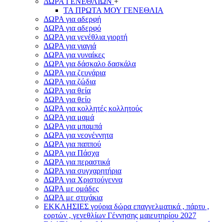
ΔΩΡΑ ΓΕΝΕΘΛΙΩΝ
+
ΤΑ ΠΡΩΤΑ ΜΟΥ ΓΕΝΕΘΛΙΑ
ΔΩΡΑ για αδερφή
ΔΩΡΑ για αδερφό
ΔΩΡΑ για γενέθλια γιορτή
ΔΩΡΑ για γιαγιά
ΔΩΡΑ για γυναίκες
ΔΩΡΑ για δάσκαλο δασκάλα
ΔΩΡΑ για ζευγάρια
ΔΩΡΑ για ζώδια
ΔΩΡΑ για θεία
ΔΩΡΑ για θείο
ΔΩΡΑ για κολλητές κολλητούς
ΔΩΡΑ για μαμά
ΔΩΡΑ για μπαμπά
ΔΩΡΑ για νεογέννητα
ΔΩΡΑ για παππού
ΔΩΡΑ για Πάσχα
ΔΩΡΑ για περαστικά
ΔΩΡΑ για συγχαρητήρια
ΔΩΡΑ για Χριστούγεννα
ΔΩΡΑ με ομάδες
ΔΩΡΑ με στιχάκια
ΕΚΚΛΗΣΙΕΣ γούρια δώρα επαγγελματικά , πάρτυ ,
εορτών , γενεθλίων Γέννησης μαιευτηρίου 2027