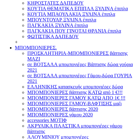
ΚΗΡΟΣΤΑΤΕΣ ΔΑΠΕΔΟΥ
ΚΟΥΤΙΑ ΘΕΜΑΤΙΚΑ ΕΠΙΠΛΑ ΞΥΛΙΝΑ έπιπλα
ΚΟΥΤΙΑ ΜΠΑΟΥΛΑΚΙΑ ΞΥΛΙΝΑ έπιπλα
ΜΠΟΥΝΤΟΥΑΡ ΞΥΛΙΝΑ έπιπλα
ΠΑΓΚΑΚΙΑ ΞΥΛΙΝΑ έπιπλα
ΠΑΓΚΑΚΙΑ ΠΟΥ ΓΙΝΟΤΑΙ ΘΡΑΝΙΑ έπιπλα
ΦΩΤΙΣΤΙΚΑ ΔΑΠΕΔΟΥ
+
ΜΠΟΜΠΟΝΙΕΡΕΣ.
ΠΡΟΣΚΛΗΤΗΡΙΑ-ΜΠΟΜΠΟΝΙΕΡΕΣ βάπτισης
ΜΑΖΙ
σε ΒΟΤΣΑΛΑ μπομπονιέρες Βάπτισης δώρα γούρια
2021
σε ΒΟΤΣΑΛΑ μπομπονιέρες Γάμου-δώρα ΓΟΥΡΙΑ
2021
ΕΛΛΗΝΙΚΗΣ κατασκευής μπομπονιέρες δώρα
ΜΠΟΜΠΟΝΙΕΡΕΣ βάπτισης ΚΑΤΩ από 1 €!!!
ΜΠΟΜΠΟΝΙΕΡΕΣ ΓΑΜΟΥ ΚΑΤΩ ΑΠΟ 1€ !!!
ΜΠΟΜΠΟΝΙΕΡΕΣ ΓΑΜΟΥ-ΒΑΦΤΙΣΗΣ μαζι
ΜΠΟΜΠΟΝΙΕΡΕΣ βάπτισης 2020
ΜΠΟΜΠΟΝΙΕΡΕΣ γάμου 2020
accessories ΜΟΤΙΦ
ΑΚΡΥΛΙΚΑ ΠΛΑΣΤΙΚΑ μπομπονιέρες γάμου
βάπτισης
ΑΛΟΥΜΙΝΙΟΥ μπομπονιέρες