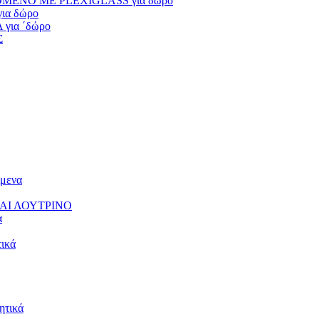
ΕΝΟ ΜΕ PLEXIGLASS για δώρο
α δώρο
ια ΄δώρο
Σ
μενα
ΑΙ ΛΟΥΤΡΙΝΟ
α
ικά
τικά