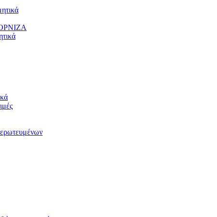
ητικά
ΟΡΝΙΖΑ
τικά
κά
ιμές
ερωτευμένων